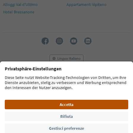
Alloggi Val d'Ultimo
Appartamenti Vipiteno
Hotel Bressanone
Lingua: Italiano
FAQ
Contatti
Press
MICE
Privacy Policy
Termini e condizioni
Crediti
Cookie Policy
Film commission
Chi siamo
Dichiarazione di accessibilità
Alto Adige B2B
© 2026 IDM Südtirol