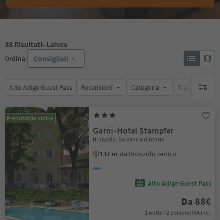
38
Risultati
- Laives
Consigliati
Ordina:
Alto Adige Guest Pass
Recensioni
Categoria
Trattamento
nessun f
Prenotabile online
Garni-Hotel Stampfer
Bronzolo, Bolzano e dintorni
137 m
da Bronzolo centro
Alto Adige Guest Pass
Da 88€
1 notte / 2 persone IVA incl.