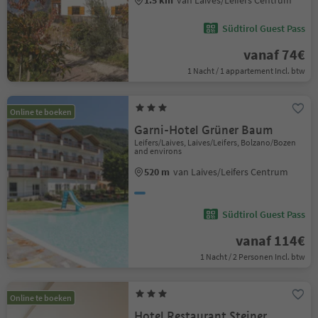
1.5 km
van Laives/Leifers Centrum
Südtirol Guest Pass
vanaf 74€
1 Nacht / 1 appartement Incl. btw
Online te boeken
Garni-Hotel Grüner Baum
Leifers/Laives, Laives/Leifers, Bolzano/Bozen
and environs
520 m
van Laives/Leifers Centrum
Südtirol Guest Pass
vanaf 114€
1 Nacht / 2 Personen Incl. btw
Online te boeken
Hotel Restaurant Steiner