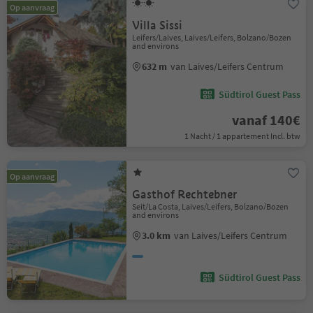
Op aanvraag
Villa Sissi
Leifers/Laives, Laives/Leifers, Bolzano/Bozen
and environs
632 m
van Laives/Leifers Centrum
Südtirol Guest Pass
vanaf 140€
1 Nacht / 1 appartement Incl. btw
Op aanvraag
Gasthof Rechtebner
Seit/La Costa, Laives/Leifers, Bolzano/Bozen
and environs
3.0 km
van Laives/Leifers Centrum
Südtirol Guest Pass