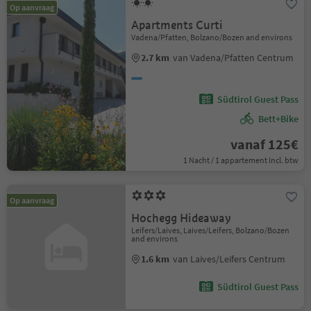
Op aanvraag
Apartments Curti
Vadena/Pfatten, Bolzano/Bozen and environs
2.7 km
van Vadena/Pfatten Centrum
Südtirol Guest Pass
Bett+Bike
vanaf 125€
1 Nacht / 1 appartement Incl. btw
Op aanvraag
Hochegg Hideaway
Leifers/Laives, Laives/Leifers, Bolzano/Bozen
and environs
1.6 km
van Laives/Leifers Centrum
Südtirol Guest Pass