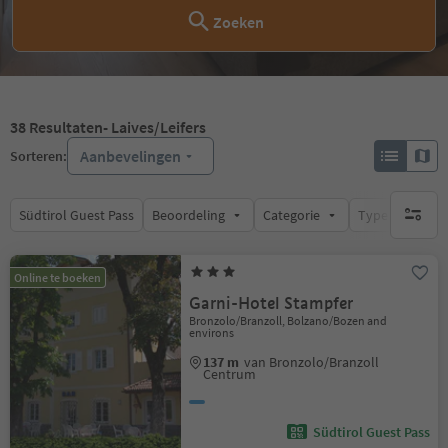
Zoeken
38
Resultaten
- Laives/Leifers
Aanbevelingen
Sorteren:
Südtirol Guest Pass
Beoordeling
Categorie
Type catering
geen act
Online te boeken
Garni-Hotel Stampfer
Bronzolo/Branzoll, Bolzano/Bozen and
environs
137 m
van Bronzolo/Branzoll
Centrum
Südtirol Guest Pass