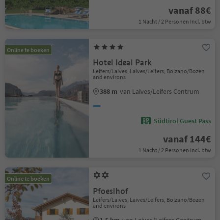
vanaf 88€
1 Nacht / 2 Personen Incl. btw
Online te boeken
Hotel Ideal Park
Leifers/Laives, Laives/Leifers, Bolzano/Bozen
and environs
388 m
van Laives/Leifers Centrum
Südtirol Guest Pass
vanaf 144€
1 Nacht / 2 Personen Incl. btw
Online te boeken
Pfoeslhof
Leifers/Laives, Laives/Leifers, Bolzano/Bozen
and environs