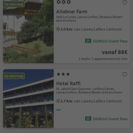
Op aanvraag
Altebner Farm
Seit/La Costa, Laives/Leifers, Bolzano/Bozen
and environs
3.0 km
van Laives/Leifers Centrum
Südtirol Guest Pass
vanaf 88€
1 Nacht / 1 appartement Incl. btw
Op aanvraag
Hotel Raffl
St. Jakob/San Giacomo - Leifers/Laives,
Laives/Leifers, Bolzano/Bozen and environs
2.7 km
van Laives/Leifers Centrum
Südtirol Guest Pass