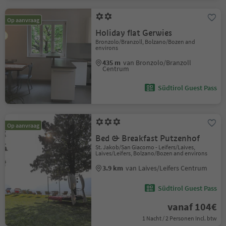
Op aanvraag
Holiday flat Gerwies
Bronzolo/Branzoll, Bolzano/Bozen and
environs
435 m
van Bronzolo/Branzoll
Centrum
Südtirol Guest Pass
Op aanvraag
Bed & Breakfast Putzenhof
St. Jakob/San Giacomo - Leifers/Laives,
Laives/Leifers, Bolzano/Bozen and environs
3.9 km
van Laives/Leifers Centrum
Südtirol Guest Pass
vanaf 104€
1 Nacht / 2 Personen Incl. btw