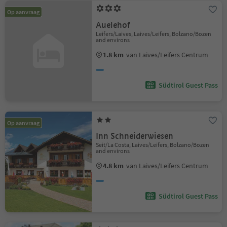
Op aanvraag
Auelehof
Leifers/Laives, Laives/Leifers, Bolzano/Bozen
and environs
1.8 km
van Laives/Leifers Centrum
Südtirol Guest Pass
Op aanvraag
Inn Schneiderwiesen
Seit/La Costa, Laives/Leifers, Bolzano/Bozen
and environs
4.8 km
van Laives/Leifers Centrum
Südtirol Guest Pass