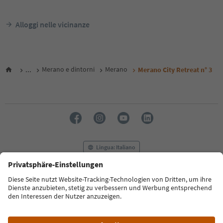
Alloggi nelle vicinanze
...
Merano e dintorni
Merano
Merano City Retreat n° 3
Lingua: Italiano
FAQ
Contatti
Press
MICE
Privacy Policy
Termini e condizioni
Crediti
Cookie Policy
Film commission
Chi siamo
Dichiarazione di accessibilità
Alto Adige B2B