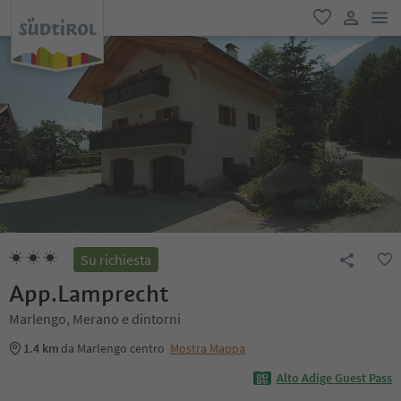
men
favoriti
user lin
Su richiesta
App.Lamprecht
Marlengo, Merano e dintorni
1.4 km
da Marlengo centro
Mostra Mappa
Alto Adige Guest Pass