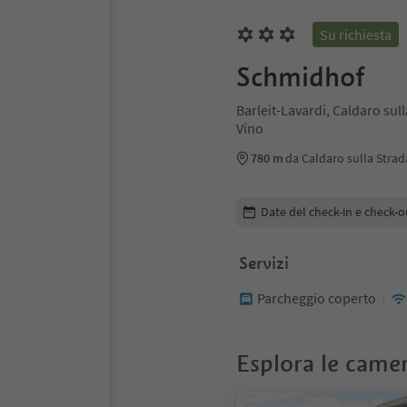
Su richiesta
Schmidhof
Barleit-Lavardi, Caldaro sull
Vino
780 m
da Caldaro sulla Strad
Modifica i dettagli della pr
Date del check-in e check-o
Servizi
Parcheggio coperto
Esplora le came