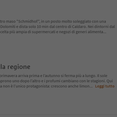
stro maso "Schmidhof", in un posto molto soleggiato con una
Dolomiti e dista solo 10 min dal centro di Caldaro. Nei dintorni dal
celta più ampia di supermercati e negozi di generi alimenta
...
la regione
primavera arriva prima e l’autunno si ferma più a lungo. Il sole
si aprono uno dopo l’altro e i profumi cambiano con le stagioni. Qui
 ma non è l’unico protagonista: crescono anche limon
...
Leggi tutto