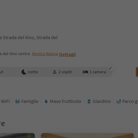
a Strada del Vino, Strada del
a del Vino centro
Mostra Mappa
Dettagli
enotazione
ut
notte
2
ospiti
1
camera
WiFi
Famiglie
Maso frutticolo
Giardino
Parco g
re