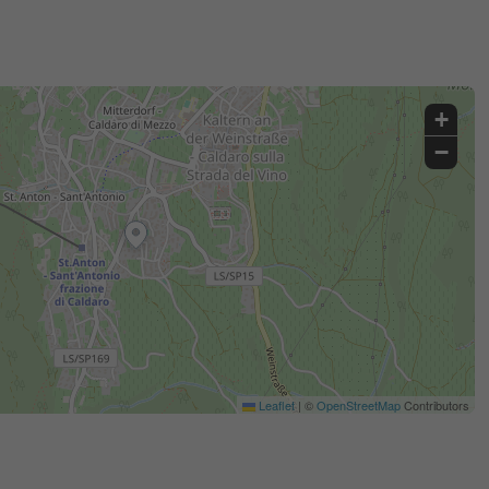
+
−
Leaflet
|
©
OpenStreetMap
Contributors