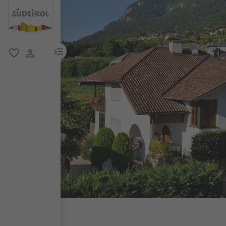
menu link
favoriti
user link