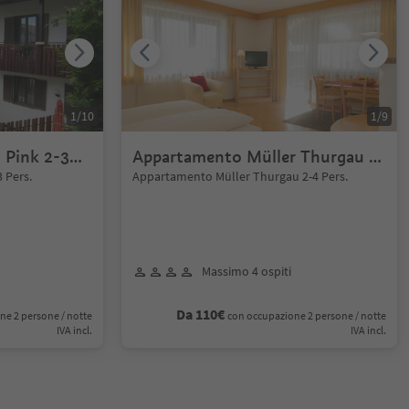
1
/
10
1
/
9
 Pink 2-3
Appartamento Müller Thurgau 2-
4 Pers.
 Pers.
Appartamento Müller Thurgau 2-4 Pers.
Massimo 4 ospiti
Da 110€
ne 2 persone / notte
con occupazione 2 persone / notte
IVA incl.
IVA incl.