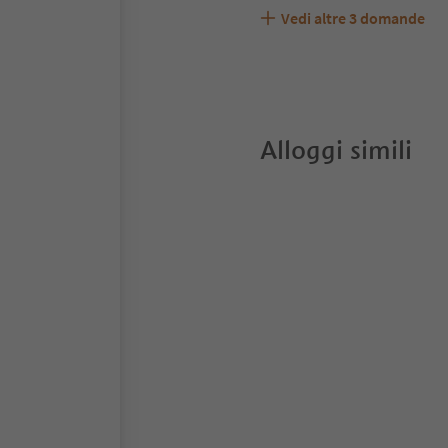
Vedi altre
3
domande
Schmidhof accetta anima
Quali servizi/attività s
Gli ospiti di Schmidhof 
Alloggi simili