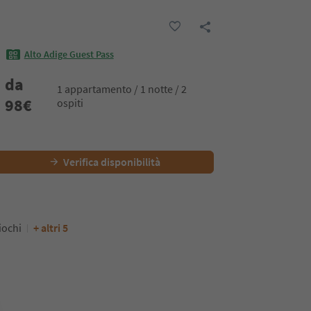
Alto Adige Guest Pass
da
1 appartamento / 1 notte / 2
98
€
ospiti
Verifica disponibilità
iochi
+ altri 5