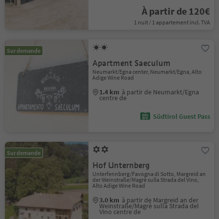
À partir de 120€
1 nuit / 1 appartement incl. TVA
Sur demande
Apartment Saeculum
Neumarkt/Egna center, Neumarkt/Egna, Alto
Adige Wine Road
1.4 km
à partir de Neumarkt/Egna
centre de
Südtirol Guest Pass
Sur demande
Hof Unternberg
Unterfennberg/Favogna di Sotto, Margreid an
der Weinstraße/Magrè sulla Strada del Vino,
Alto Adige Wine Road
3.0 km
à partir de Margreid an der
Weinstraße/Magrè sulla Strada del
Vino centre de