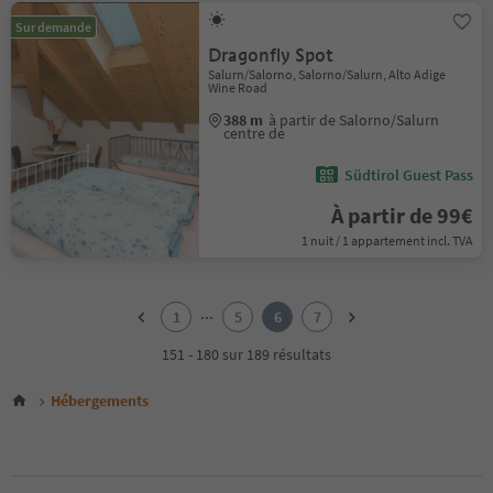
Sur demande
Dragonfly Spot
Salurn/Salorno, Salorno/Salurn, Alto Adige
Wine Road
388 m
à partir de Salorno/Salurn
centre de
Südtirol Guest Pass
À partir de 99€
1 nuit / 1 appartement incl. TVA
1
2
...
1
5
6
7
3
4
151 - 180 sur 189 résultats
5
6
Hébergements
7