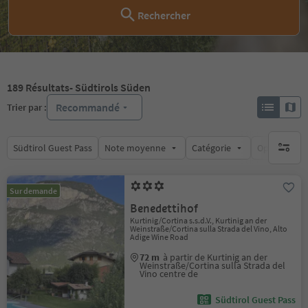
Rechercher
189
Résultats
- Südtirols Süden
Recommandé
Trier par :
Südtirol Guest Pass
Note moyenne
Catégorie
Options de l
aucun fi
Sur demande
Benedettihof
Kurtinig/Cortina s.s.d.V., Kurtinig an der
Weinstraße/Cortina sulla Strada del Vino, Alto
Adige Wine Road
72 m
à partir de Kurtinig an der
Weinstraße/Cortina sulla Strada del
Vino centre de
Südtirol Guest Pass