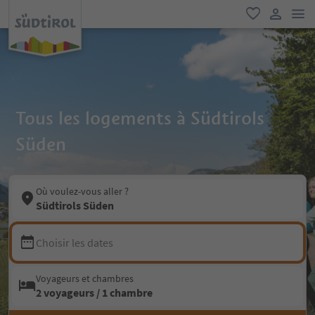
lie
favori
lien util
Tous les logements à Südtirols
Süden
Où voulez-vous aller ?
Südtirols Süden
Choisir les dates
Voyageurs et chambres
2 voyageurs / 1 chambre