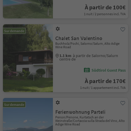
À partir de 100€
1 nuit / 2 personnes incl. TVA
Sur demande
Chalet San Valentino
Buchholz/Pochi, Salorno/Salurn, Alto Adige
Wine Road
1.1 km
à partir de Salorno/Salurn
centre de
Südtirol Guest Pass
À partir de 170€
1 nuit / 1 appartement incl. TVA
Sur demande
Ferienwohnung Parteli
Penon/Penone, Kurtatsch an der
Weinstraße/Cortaccia sulla Strada del Vino, Alto
Adige Wine Road