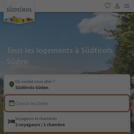
lie
favori
lien util
Tous les logements à Südtirols
Süden
Où voulez-vous aller ?
Südtirols Süden
Choisir les dates
Voyageurs et chambres
2 voyageurs / 1 chambre