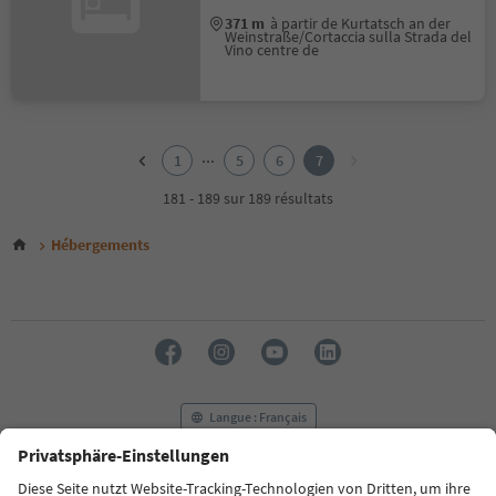
371 m
à partir de Kurtatsch an der
Weinstraße/Cortaccia sulla Strada del
Vino centre de
1
2
...
1
5
6
7
3
4
181 - 189 sur 189 résultats
5
6
Hébergements
7
Langue : Français
FAQ
Contactez-nous
Presse
MICE