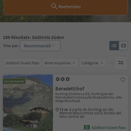
Rechercher
189
Résultats
- Südtirols Süden
Recommandé
Trier par :
Südtirol Guest Pass
Note moyenne
Catégorie
Options de l
aucun fi
Sur demande
Benedettihof
Kurtinig/Cortina s.s.d.V., Kurtinig an der
Weinstraße/Cortina sulla Strada del Vino, Alto
Adige Wine Road
72 m
à partir de Kurtinig an der
Weinstraße/Cortina sulla Strada del
Vino centre de
Südtirol Guest Pass