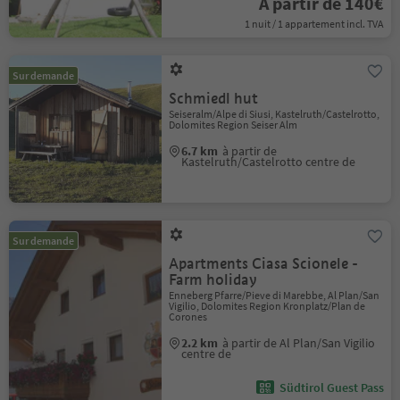
À partir de 140€
1 nuit / 1 appartement incl. TVA
Sur demande
Schmiedl hut
Seiseralm/Alpe di Siusi, Kastelruth/Castelrotto,
Dolomites Region Seiser Alm
6.7 km
à partir de
Kastelruth/Castelrotto centre de
Sur demande
Apartments Ciasa Scionele -
Farm holiday
Enneberg Pfarre/Pieve di Marebbe, Al Plan/San
Vigilio, Dolomites Region Kronplatz/Plan de
Corones
2.2 km
à partir de Al Plan/San Vigilio
centre de
Südtirol Guest Pass