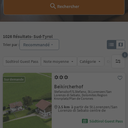
Rechercher
1026
Résultats
- Sud-Tyrol
Recommandé
Trier par :
1
Südtirol Guest Pass
Note moyenne
Catégorie
Options de l
1 filtre 
Sur demande
Beikircherhof
Stefansdorf/S.Stefano, St.Lorenzen/San
Lorenzo di Sebato, Dolomites Region
Kronplatz/Plan de Corones
2.5 km
à partir de St.Lorenzen/San
Lorenzo di Sebato centre de
Südtirol Guest Pass