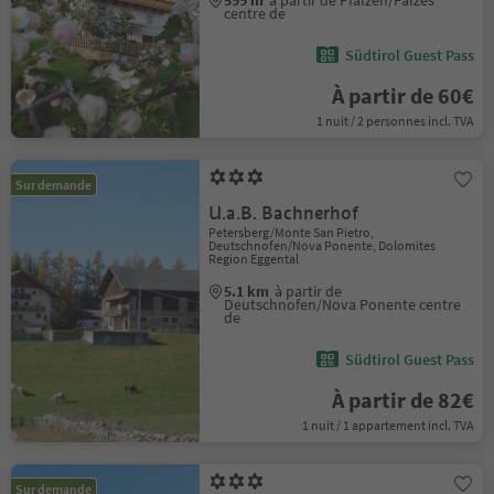
599 m
à partir de Pfalzen/Falzes
centre de
Südtirol Guest Pass
À partir de 60€
1 nuit / 2 personnes incl. TVA
Sur demande
U.a.B. Bachnerhof
Petersberg/Monte San Pietro,
Deutschnofen/Nova Ponente, Dolomites
Region Eggental
5.1 km
à partir de
Deutschnofen/Nova Ponente centre
de
Südtirol Guest Pass
À partir de 82€
1 nuit / 1 appartement incl. TVA
Sur demande