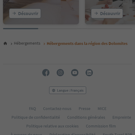
19
20
Découvrir
Découvrir
21
22
23
24
25
Hébergements
Hébergements dans la région des Dolomites
26
27
28
29
30
31
32
33
Langue : Français
34
35
FAQ
Contactez-nous
Presse
MICE
Politique de confidentialité
Conditions générales
Empreinte
Politique relative aux cookies
Commission film
À propos de nous
Déclaration d’accessibilité
South Tyrol B2B