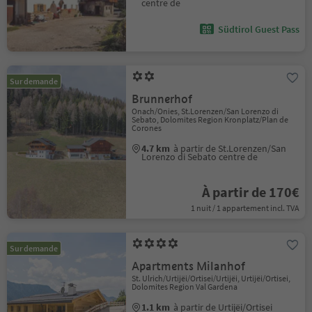
centre de
Südtirol Guest Pass
Sur demande
Brunnerhof
Onach/Onies, St.Lorenzen/San Lorenzo di
Sebato, Dolomites Region Kronplatz/Plan de
Corones
4.7 km
à partir de St.Lorenzen/San
Lorenzo di Sebato centre de
À partir de 170€
1 nuit / 1 appartement incl. TVA
Sur demande
Apartments Milanhof
St. Ulrich/Urtijëi/Ortisei/Urtijëi, Urtijëi/Ortisei,
Dolomites Region Val Gardena
1.1 km
à partir de Urtijëi/Ortisei