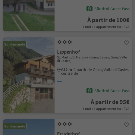
Südtirol Guest Pass
À partir de 100€
1 nuit / 1 appartement incl. TVA
Sur demande
Lippenhof
St. Martin/S. Martino - Gsies/Casies, Gsies/Valle
di Casies,
642 m
à partir de Gsies/Valle di Casies
centre de
Südtirol Guest Pass
À partir de 95€
1 nuit / 1 appartement incl. TVA
Sur demande
Fiziderhof