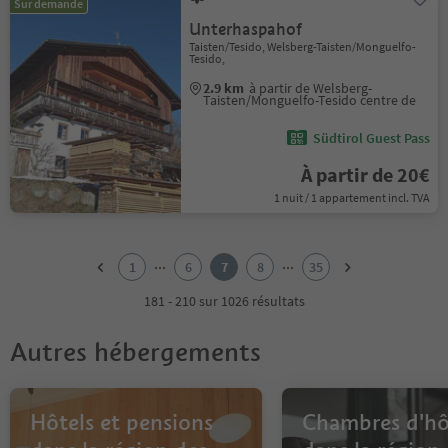
Sur demande
Unterhaspahof
Taisten/Tesido, Welsberg-Taisten/Monguelfo-
Tesido,
2.9 km
à partir de Welsberg-
Taisten/Monguelfo-Tesido centre de
Südtirol Guest Pass
À partir de 20€
1 nuit / 1 appartement incl. TVA
1
2
...
...
1
6
7
8
35
3
4
181 - 210 sur 1026 résultats
5
6
Autres hébergements
7
8
9
10
Hôtels et pensions
Chambres d'hô
11