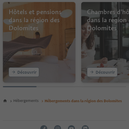
9
10
Hôtels et pensions
Chambres d'hô
11
dans la région des
dans la région
12
Dolomites
Dolomites
13
14
15
16
17
18
19
20
Découvrir
Découvrir
21
22
23
24
25
Hébergements
Hébergements dans la région des Dolomites
26
27
28
29
30