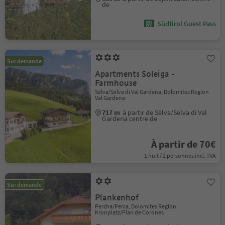
de
Südtirol Guest Pass
Sur demande
Apartments Soleiga -
Farmhouse
Sëlva/Selva di Val Gardena, Dolomites Region
Val Gardena
717 m
à partir de Sëlva/Selva di Val
Gardena centre de
À partir de 70€
1 nuit / 2 personnes incl. TVA
Sur demande
Plankenhof
Percha/Perca, Dolomites Region
Kronplatz/Plan de Corones