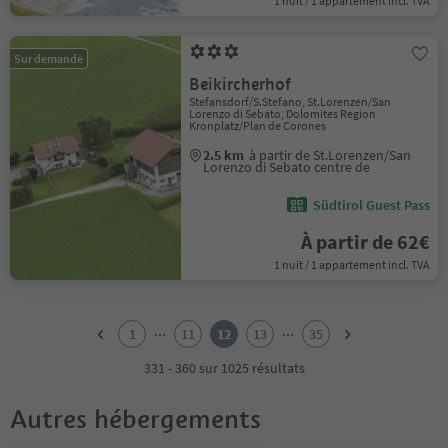
1 nuit / 1 appartement incl. TVA
Sur demande
Beikircherhof
Stefansdorf/S.Stefano, St.Lorenzen/San
Lorenzo di Sebato, Dolomites Region
Kronplatz/Plan de Corones
2.5 km
à partir de St.Lorenzen/San
Lorenzo di Sebato centre de
Südtirol Guest Pass
À partir de 62€
1 nuit / 1 appartement incl. TVA
1
2
...
...
1
11
12
13
35
3
4
331 - 360 sur 1025 résultats
5
6
Autres hébergements
7
8