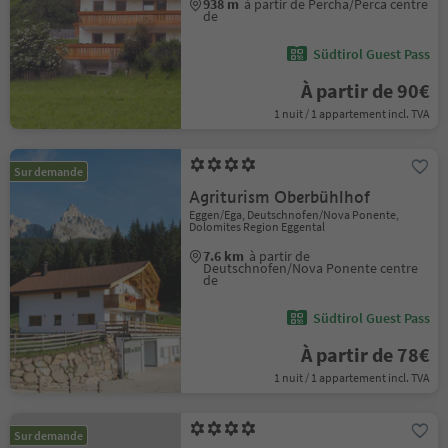
938 m
à partir de Percha/Perca centre
de
Südtirol Guest Pass
À partir de 90€
1 nuit / 1 appartement incl. TVA
Sur demande
Agriturism Oberbühlhof
Eggen/Ega, Deutschnofen/Nova Ponente,
Dolomites Region Eggental
7.6 km
à partir de
Deutschnofen/Nova Ponente centre
de
Südtirol Guest Pass
À partir de 78€
1 nuit / 1 appartement incl. TVA
Sur demande