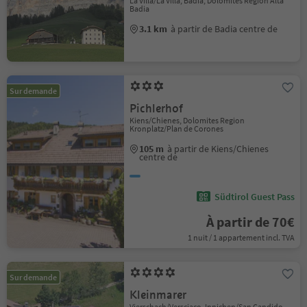
La Villa/La Villa, Badia, Dolomites Region Alta
Badia
3.1 km
à partir de Badia centre de
Sur demande
Pichlerhof
Kiens/Chienes, Dolomites Region
Kronplatz/Plan de Corones
105 m
à partir de Kiens/Chienes
centre de
Südtirol Guest Pass
À partir de 70€
1 nuit / 1 appartement incl. TVA
Sur demande
Kleinmarer
Vierschach/Versciaco, Innichen/San Candido,