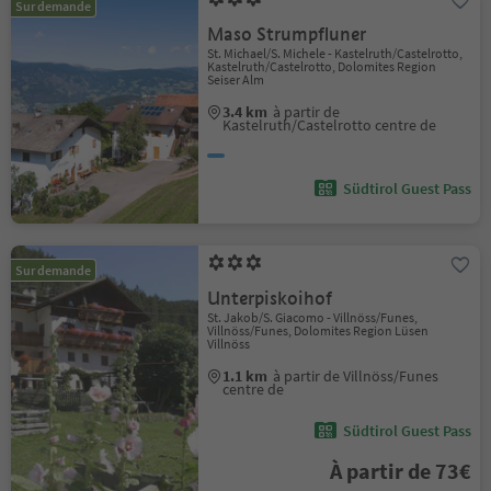
Sur demande
Maso Strumpfluner
St. Michael/S. Michele - Kastelruth/Castelrotto,
Kastelruth/Castelrotto, Dolomites Region
Seiser Alm
3.4 km
à partir de
Kastelruth/Castelrotto centre de
Südtirol Guest Pass
Sur demande
Unterpiskoihof
St. Jakob/S. Giacomo - Villnöss/Funes,
Villnöss/Funes, Dolomites Region Lüsen
Villnöss
1.1 km
à partir de Villnöss/Funes
centre de
Südtirol Guest Pass
À partir de 73€