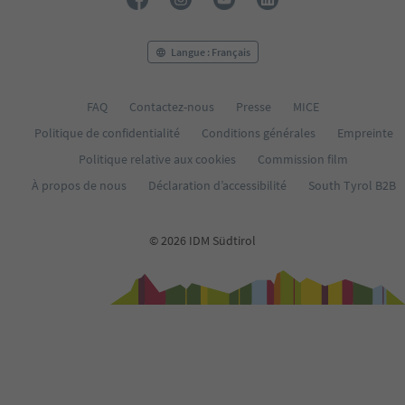
31
32
33
Langue : Français
34
35
FAQ
Contactez-nous
Presse
MICE
Politique de confidentialité
Conditions générales
Empreinte
Politique relative aux cookies
Commission film
À propos de nous
Déclaration d’accessibilité
South Tyrol B2B
© 2026 IDM Südtirol