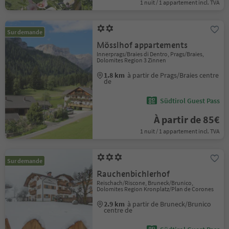
1 nuit / 1 appartement incl. TVA
Sur demande
Mösslhof appartements
Innerprags/Braies di Dentro, Prags/Braies,
Dolomites Region 3 Zinnen
1.8 km
à partir de Prags/Braies centre
de
Südtirol Guest Pass
À partir de 85€
1 nuit / 1 appartement incl. TVA
Sur demande
Rauchenbichlerhof
Reischach/Riscone, Bruneck/Brunico,
Dolomites Region Kronplatz/Plan de Corones
2.9 km
à partir de Bruneck/Brunico
centre de