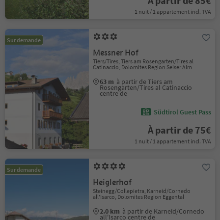
À partir de 85€
1 nuit / 1 appartement incl. TVA
Sur demande
Messner Hof
Tiers/Tires, Tiers am Rosengarten/Tires al
Catinaccio, Dolomites Region Seiser Alm
63 m
à partir de Tiers am
Rosengarten/Tires al Catinaccio
centre de
Südtirol Guest Pass
À partir de 75€
1 nuit / 1 appartement incl. TVA
Sur demande
Heiglerhof
Steinegg/Collepietra, Karneid/Cornedo
all'Isarco, Dolomites Region Eggental
2.0 km
à partir de Karneid/Cornedo
all'Isarco centre de