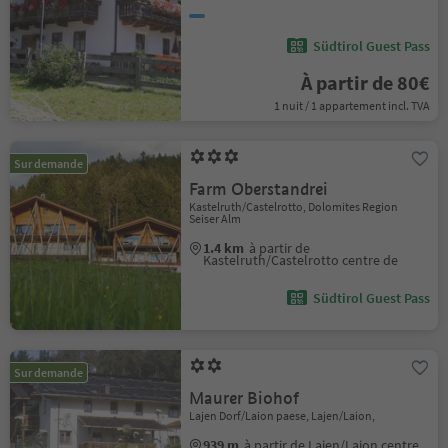
Südtirol Guest Pass
À partir de 80€
1 nuit / 1 appartement incl. TVA
Sur demande
Farm Oberstandrei
Kastelruth/Castelrotto, Dolomites Region
Seiser Alm
1.4 km
à partir de
Kastelruth/Castelrotto centre de
Südtirol Guest Pass
Sur demande
Maurer Biohof
Lajen Dorf/Laion paese, Lajen/Laion,
939 m
à partir de Lajen/Laion centre