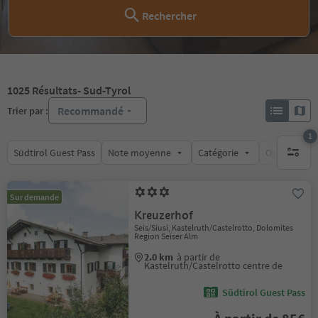
Rechercher
1025
Résultats
- Sud-Tyrol
Recommandé
Trier par :
1
Südtirol Guest Pass
Note moyenne
Catégorie
Options de l
1 filtre 
Sur demande
Kreuzerhof
Seis/Siusi, Kastelruth/Castelrotto, Dolomites
Region Seiser Alm
2.0 km
à partir de
Kastelruth/Castelrotto centre de
Südtirol Guest Pass