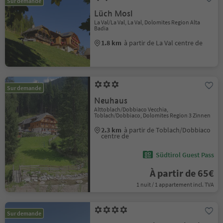
Sur demande
Lüch Mosl
La Val/La Val, La Val, Dolomites Region Alta
Badia
1.8 km
à partir de La Val centre de
Sur demande
Neuhaus
Alttoblach/Dobbiaco Vecchia,
Toblach/Dobbiaco, Dolomites Region 3 Zinnen
2.3 km
à partir de Toblach/Dobbiaco
centre de
Südtirol Guest Pass
À partir de 65€
1 nuit / 1 appartement incl. TVA
Sur demande