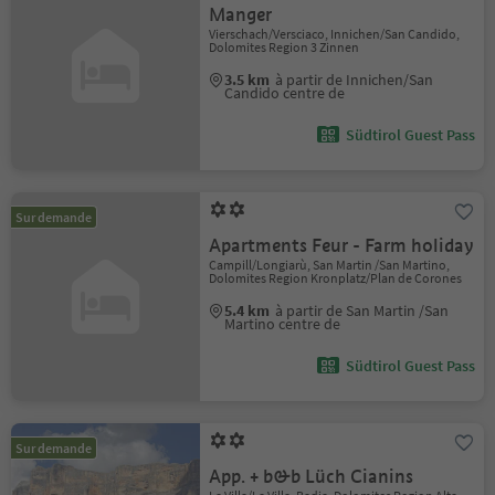
Manger
Vierschach/Versciaco, Innichen/San Candido,
Dolomites Region 3 Zinnen
3.5 km
à partir de Innichen/San
Candido centre de
Südtirol Guest Pass
Sur demande
Apartments Feur - Farm holiday
Campill/Longiarù, San Martin /San Martino,
Dolomites Region Kronplatz/Plan de Corones
5.4 km
à partir de San Martin /San
Martino centre de
Südtirol Guest Pass
Sur demande
App. + b&b Lüch Cianins