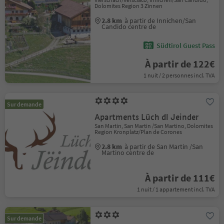
Dolomites Region 3 Zinnen
2.8 km
à partir de Innichen/San
Candido centre de
Südtirol Guest Pass
À partir de 122€
1 nuit / 2 personnes incl. TVA
Sur demande
Apartments Lüch dl Jeinder
San Martin, San Martin /San Martino, Dolomites
Region Kronplatz/Plan de Corones
2.8 km
à partir de San Martin /San
Martino centre de
À partir de 111€
1 nuit / 1 appartement incl. TVA
Sur demande