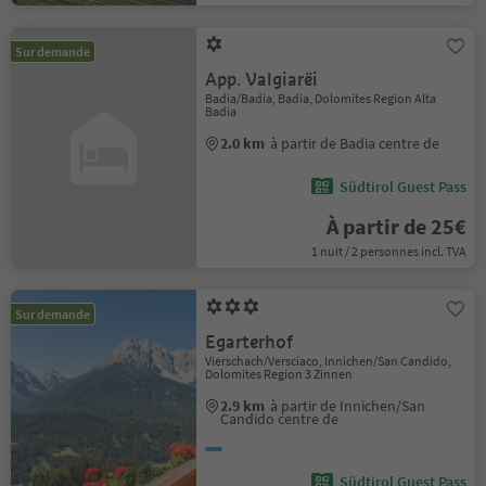
Sur demande
App. Valgiarëi
Badia/Badia, Badia, Dolomites Region Alta
Badia
2.0 km
à partir de Badia centre de
Südtirol Guest Pass
À partir de 25€
1 nuit / 2 personnes incl. TVA
Sur demande
Egarterhof
Vierschach/Versciaco, Innichen/San Candido,
Dolomites Region 3 Zinnen
2.9 km
à partir de Innichen/San
Candido centre de
Südtirol Guest Pass