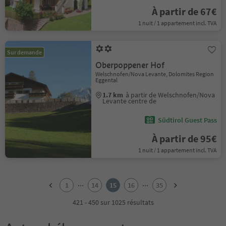
À partir de 67€
1 nuit / 1 appartement incl. TVA
Sur demande
Oberpoppener Hof
Welschnofen/Nova Levante, Dolomites Region
Eggental
1.7 km
à partir de Welschnofen/Nova
Levante centre de
Südtirol Guest Pass
À partir de 95€
1 nuit / 1 appartement incl. TVA
1
2
...
...
1
14
15
16
35
3
4
421 - 450 sur 1025 résultats
5
6