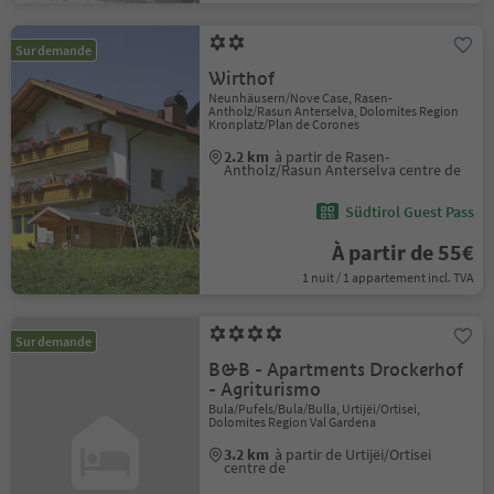
Sur demande
Wirthof
Neunhäusern/Nove Case, Rasen-
Antholz/Rasun Anterselva, Dolomites Region
Kronplatz/Plan de Corones
2.2 km
à partir de Rasen-
Antholz/Rasun Anterselva centre de
Südtirol Guest Pass
À partir de 55€
1 nuit / 1 appartement incl. TVA
Sur demande
B&B - Apartments Drockerhof
- Agriturismo
Bula/Pufels/Bula/Bulla, Urtijëi/Ortisei,
Dolomites Region Val Gardena
3.2 km
à partir de Urtijëi/Ortisei
centre de