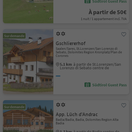
Südtirol Guest Pass
À partir de 50€
1 nuit / 1 appartement incl. TVA
Sur demande
Gschliererhof
Saalen/Sares, St.Lorenzen/San Lorenzo di
Sebato, Dolomites Region Kronplatz/Plan de
Corones
5.1 km
à partir de St.Lorenzen/San
Lorenzo di Sebato centre de
Südtirol Guest Pass
Sur demande
App. Lüch d'Andrac
Badia/Badia, Badia, Dolomites Region Alta
Badia
1.7 km
à partir de Badia centre de