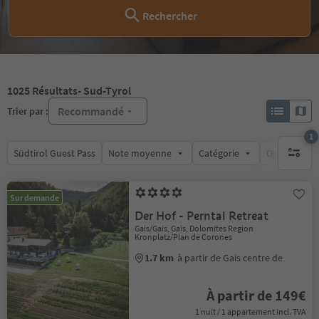
Rechercher
1025
Résultats
- Sud-Tyrol
Recommandé
Trier par :
1
Südtirol Guest Pass
Note moyenne
Catégorie
Options de l
1 filtre 
Sur demande
Der Hof - Perntal Retreat
Gais/Gais, Gais, Dolomites Region
Kronplatz/Plan de Corones
1.7 km
à partir de Gais centre de
À partir de 149€
1 nuit / 1 appartement incl. TVA