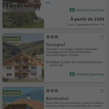
Südtirol Guest Pass
À partir de 100€
1 nuit / 1 appartement incl. TVA
Sur demande
Toninghof
Kandellen-Frondeigen-Stadlern/Gandelle-
Franadega-Fienili, Toblach/Dobbiaco,
Dolomites Region 3 Zinnen
3.6 km
à partir de Toblach/Dobbiaco
centre de
Südtirol Guest Pass
Sur demande
Bärnthalhof
Moos/Palù, St.Lorenzen/San Lorenzo di Sebato,
Dolomites Region Kronplatz/Plan de Corones