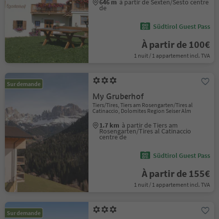
646 m
à partir de Sexten/Sesto centre
de
Südtirol Guest Pass
À partir de 100€
1 nuit / 1 appartement incl. TVA
Sur demande
My Gruberhof
Tiers/Tires, Tiers am Rosengarten/Tires al
Catinaccio, Dolomites Region Seiser Alm
1.7 km
à partir de Tiers am
Rosengarten/Tires al Catinaccio
centre de
Südtirol Guest Pass
À partir de 155€
1 nuit / 1 appartement incl. TVA
Sur demande