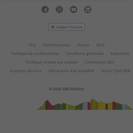
29
30
31
32
33
Langue : Français
34
35
FAQ
Contactez-nous
Presse
MICE
Politique de confidentialité
Conditions générales
Empreinte
Politique relative aux cookies
Commission film
À propos de nous
Déclaration d’accessibilité
South Tyrol B2B
© 2026 IDM Südtirol