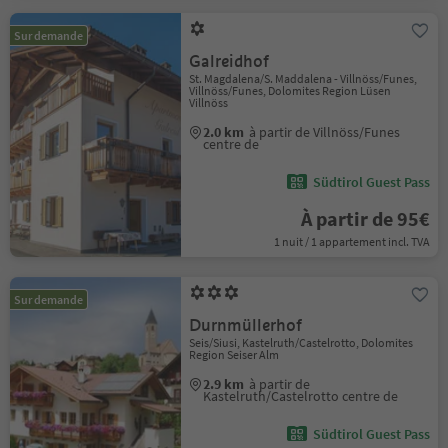
Sur demande
Galreidhof
St. Magdalena/S. Maddalena - Villnöss/Funes,
Villnöss/Funes, Dolomites Region Lüsen
Villnöss
2.0 km
à partir de Villnöss/Funes
centre de
Südtirol Guest Pass
À partir de 95€
1 nuit / 1 appartement incl. TVA
Sur demande
Durnmüllerhof
Seis/Siusi, Kastelruth/Castelrotto, Dolomites
Region Seiser Alm
2.9 km
à partir de
Kastelruth/Castelrotto centre de
Südtirol Guest Pass