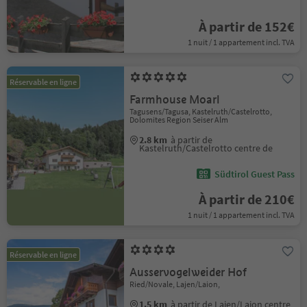
À partir de 152€
1 nuit / 1 appartement incl. TVA
Réservable en ligne
Farmhouse Moarl
Tagusens/Tagusa, Kastelruth/Castelrotto,
Dolomites Region Seiser Alm
2.8 km
à partir de
Kastelruth/Castelrotto centre de
Südtirol Guest Pass
À partir de 210€
1 nuit / 1 appartement incl. TVA
Réservable en ligne
Ausservogelweider Hof
Ried/Novale, Lajen/Laion,
1.5 km
à partir de Lajen/Laion centre