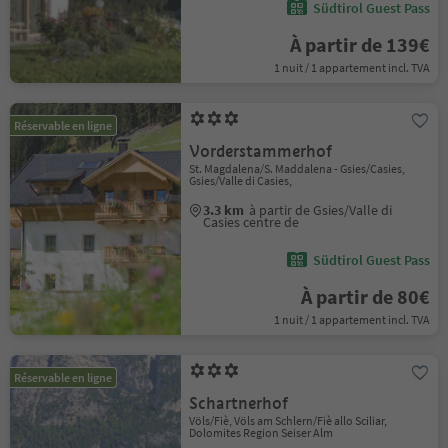
Südtirol Guest Pass
À partir de 139€
1 nuit / 1 appartement incl. TVA
Réservable en ligne
Vorderstammerhof
St. Magdalena/S. Maddalena - Gsies/Casies,
Gsies/Valle di Casies,
3.3 km
à partir de Gsies/Valle di
Casies centre de
Südtirol Guest Pass
À partir de 80€
1 nuit / 1 appartement incl. TVA
Réservable en ligne
Schartnerhof
Völs/Fiè, Völs am Schlern/Fiè allo Sciliar,
Dolomites Region Seiser Alm