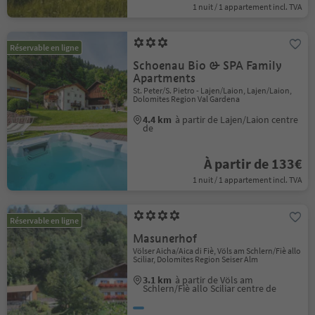
1 nuit / 1 appartement incl. TVA
Réservable en ligne
Schoenau Bio & SPA Family
Apartments
St. Peter/S. Pietro - Lajen/Laion, Lajen/Laion,
Dolomites Region Val Gardena
4.4 km
à partir de Lajen/Laion centre
de
À partir de 133€
1 nuit / 1 appartement incl. TVA
Réservable en ligne
Masunerhof
Völser Aicha/Aica di Fiè, Völs am Schlern/Fiè allo
Sciliar, Dolomites Region Seiser Alm
3.1 km
à partir de Völs am
Schlern/Fiè allo Sciliar centre de