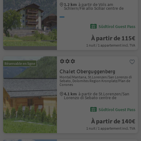
1.2 km
à partir de Völs am
Schlern/Fiè allo Sciliar centre de
Südtirol Guest Pass
À partir de 115€
1 nuit / 1 appartement incl. TVA
Réservable en ligne
Chalet Oberguggenberg
Montal/Mantana, St.Lorenzen/San Lorenzo di
Sebato, Dolomites Region Kronplatz/Plan de
Corones
4.1 km
à partir de St.Lorenzen/San
Lorenzo di Sebato centre de
Südtirol Guest Pass
À partir de 140€
1 nuit / 1 appartement incl. TVA