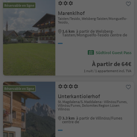
Réservable en ligne
Marenklhof
Taisten/Tesido, Welsberg-Taisten/Monguelfo-
Tesido,
1.6 km
à partir de Welsberg-
Taisten/Monguelfo-Tesido centre de
Südtirol Guest Pass
À partir de 64€
1 nuit / 1 appartement incl. TVA
Réservable en ligne
Unterkantiolerhof
St. Magdalena/S. Maddalena - Villnöss/Funes,
Villnöss/Funes, Dolomites Region Lüsen
Villnöss
3.3 km
à partir de Villnöss/Funes
centre de