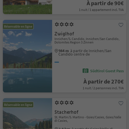
À partir de 90€
1 nuit / 1 appartement incl. TVA
Réservable en ligne
Zwiglhof
Innichen/S. Candido, Innichen/San Candido,
Dolomites Region 3 Zinnen
984 m
à partir de Innichen/San
Candido centre de
Südtirol Guest Pass
À partir de 270€
1 nuit / 2 personnes incl. TVA
Réservable en ligne
Stacherhof
St. Martin/S. Martino - Gsies/Casies, Gsies/Valle
di Casies,