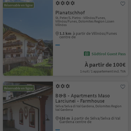
Réservable en ligne
Planatschhof
St. Peter/S. Pietro - Villnöss/Funes,
Villnöss/Funes, Dolomites Region Lüsen
Villnöss
1.1 km
à partir de Villnöss/Funes
centre de
Südtirol Guest Pass
À partir de 100€
1 nuit / 1 appartement incl. TVA
Réservable en ligne
B&B - Apartments Maso
Larciunei - Farmhouse
Sëlva/Selva di Val Gardena, Dolomites Region
Val Gardena
616 m
à partir de Sëlva/Selva di Val
Gardena centre de