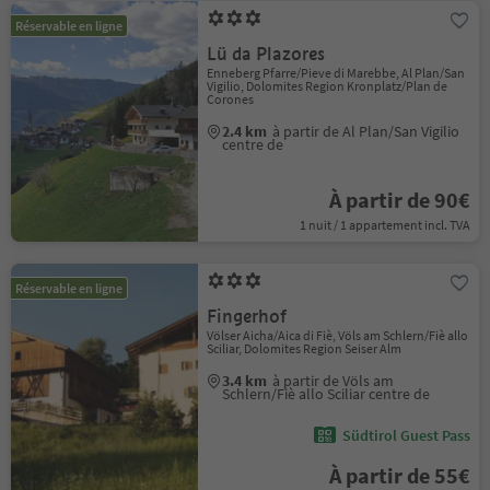
Réservable en ligne
Lü da Plazores
Enneberg Pfarre/Pieve di Marebbe, Al Plan/San
Vigilio, Dolomites Region Kronplatz/Plan de
Corones
2.4 km
à partir de Al Plan/San Vigilio
centre de
À partir de 90€
1 nuit / 1 appartement incl. TVA
Réservable en ligne
Fingerhof
Völser Aicha/Aica di Fiè, Völs am Schlern/Fiè allo
Sciliar, Dolomites Region Seiser Alm
3.4 km
à partir de Völs am
Schlern/Fiè allo Sciliar centre de
Südtirol Guest Pass
À partir de 55€