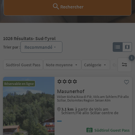
Rechercher
1026
Résultats
- Sud-Tyrol
Recommandé
Trier par :
1
Südtirol Guest Pass
Note moyenne
Catégorie
Options de l
1 filtre 
Réservable en ligne
Masunerhof
Völser Aicha/Aica di Fiè, Völs am Schlern/Fiè allo
Sciliar, Dolomites Region Seiser Alm
3.1 km
à partir de Völs am
Schlern/Fiè allo Sciliar centre de
Südtirol Guest Pass