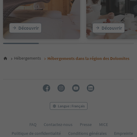
17
18
19
20
Découvrir
Découvrir
21
22
23
24
25
Hébergements
Hébergements dans la région des Dolomites
26
27
28
29
30
31
32
33
Langue : Français
34
35
FAQ
Contactez-nous
Presse
MICE
Politique de confidentialité
Conditions générales
Empreinte