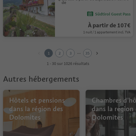
de
Südtirol Guest Pass
À partir de 107€
1 nuit / 1 appartement incl. TVA
1
2
...
1
2
3
35
3
4
1 - 30 sur 1026 résultats
5
6
Autres hébergements
7
8
9
10
Hôtels et pensions
Chambres d'hô
11
dans la région des
dans la région
12
Dolomites
Dolomites
13
14
15
16