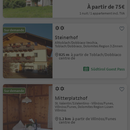
À partir de 75€
1 nuit / 1 appartement incl. TVA
Sur demande
Steinerhof
Alttoblach/Dobbiaco Vecchia,
Toblach/Dobbiaco, Dolomites Region 3 Zinnen
825 m
à partir de Toblach/Dobbiaco
centre de
Südtirol Guest Pass
Sur demande
Mitterplatzhof
St. Valentin/S.Valentino - Villnöss/Funes,
Villnöss/Funes, Dolomites Region Lüsen
Villnöss
1.2 km
à partir de Villnöss/Funes
centre de