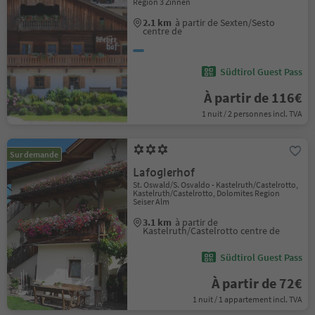
Region 3 Zinnen
2.1 km
à partir de Sexten/Sesto
centre de
Südtirol Guest Pass
À partir de 116€
1 nuit / 2 personnes incl. TVA
Sur demande
Lafoglerhof
St. Oswald/S. Osvaldo - Kastelruth/Castelrotto,
Kastelruth/Castelrotto, Dolomites Region
Seiser Alm
3.1 km
à partir de
Kastelruth/Castelrotto centre de
Südtirol Guest Pass
À partir de 72€
1 nuit / 1 appartement incl. TVA