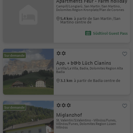
Apartments Feur - Farm holiday
Campill/Longiarù, San Martin /San Martino,
Dolomites Region Kronplatz/Plan de Corones
5.4 km
à partir de San Martin /San
Martino centre de
Südtirol Guest Pass
Sur demande
App. + b&b Lüch Cianins
La Villa/La Villa, Badia, Dolomites Region Alta
Badia
3.1 km
à partir de Badia centre de
Sur demande
Miglanzhof
St. Valentin/S.Valentino - Villnöss/Funes,
Villnöss/Funes, Dolomites Region Lüsen
Villnöss