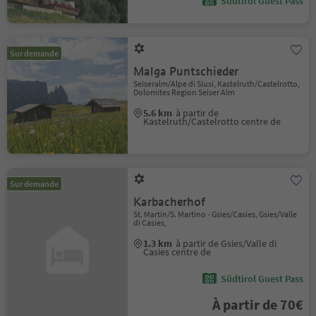
Südtirol Guest Pass
Sur demande
Malga Puntschieder
Seiseralm/Alpe di Siusi, Kastelruth/Castelrotto,
Dolomites Region Seiser Alm
5.6 km
à partir de
Kastelruth/Castelrotto centre de
Sur demande
Karbacherhof
St. Martin/S. Martino - Gsies/Casies, Gsies/Valle
di Casies,
1.3 km
à partir de Gsies/Valle di
Casies centre de
Südtirol Guest Pass
À partir de 70€