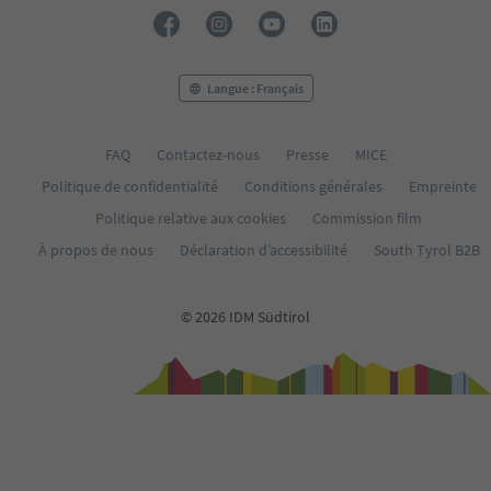
30
31
32
33
Langue : Français
34
35
FAQ
Contactez-nous
Presse
MICE
Politique de confidentialité
Conditions générales
Empreinte
Politique relative aux cookies
Commission film
À propos de nous
Déclaration d’accessibilité
South Tyrol B2B
© 2026 IDM Südtirol