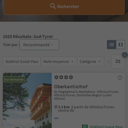
Rechercher
1025
Résultats
- Sud-Tyrol
Recommandé
Trier par :
1
Südtirol Guest Pass
Note moyenne
Catégorie
Options de l
1 filtre 
Sur demande
Oberkantiolhof
St. Magdalena/S. Maddalena - Villnöss/Funes,
Villnöss/Funes, Dolomites Region Lüsen
Villnöss
3.3 km
à partir de Villnöss/Funes
centre de
Südtirol Guest Pass