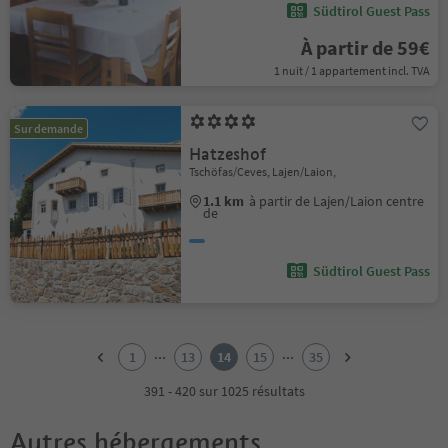
Südtirol Guest Pass
À partir de 59€
1 nuit / 1 appartement incl. TVA
Sur demande
Hatzeshof
Tschöfas/Ceves, Lajen/Laion,
1.1 km
à partir de Lajen/Laion centre
de
Südtirol Guest Pass
1
2
...
...
1
13
14
15
35
3
4
391 - 420 sur 1025 résultats
5
6
Autres hébergements