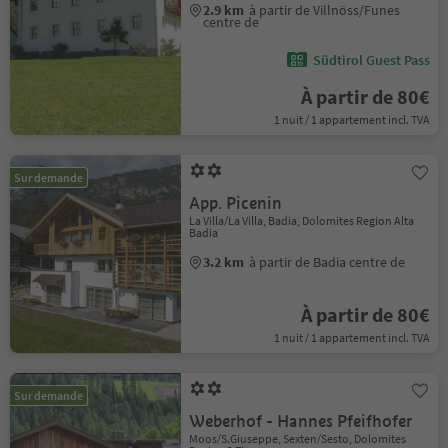
2.9 km
à partir de Villnöss/Funes
centre de
Südtirol Guest Pass
À partir de 80€
1 nuit / 1 appartement incl. TVA
Sur demande
App. Picenin
La Villa/La Villa, Badia, Dolomites Region Alta
Badia
3.2 km
à partir de Badia centre de
À partir de 80€
1 nuit / 1 appartement incl. TVA
Sur demande
Weberhof - Hannes Pfeifhofer
Moos/S.Giuseppe, Sexten/Sesto, Dolomites