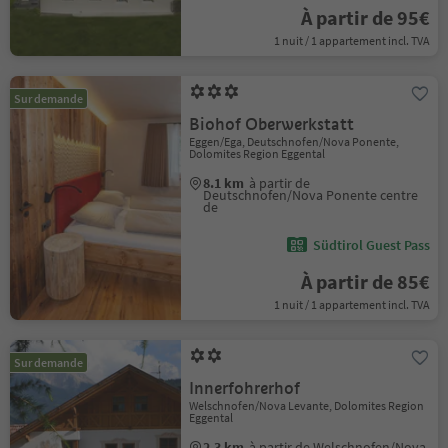
À partir de 95€
1 nuit / 1 appartement incl. TVA
Sur demande
Biohof Oberwerkstatt
Eggen/Ega, Deutschnofen/Nova Ponente,
Dolomites Region Eggental
8.1 km
à partir de
Deutschnofen/Nova Ponente centre
de
Südtirol Guest Pass
À partir de 85€
1 nuit / 1 appartement incl. TVA
Sur demande
Innerfohrerhof
Welschnofen/Nova Levante, Dolomites Region
Eggental
2.3 km
à partir de Welschnofen/Nova