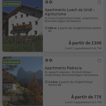
Sur demande
Apartments Luech da Uridl -
Agriturismo
St. Ulrich/Urtijëi/Ortisei/Urtijëi, Urtijëi/Ortisei,
Dolomites Region Val Gardena
648 m
à partir de Urtijëi/Ortisei centre
de
À partir de 130€
1 nuit / 1 appartement incl. TVA
Sur demande
Apartments Pedracia
St. Jakob/S. Giacomo - St.Ulrich/Ortisei,
Urtijëi/Ortisei, Dolomites Region Val Gardena
2.0 km
à partir de Urtijëi/Ortisei
centre de
À partir de 77€
1 nuit / 1 appartement incl. TVA