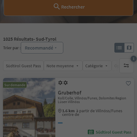
Rechercher
1025
Résultats
- Sud-Tyrol
Recommandé
Trier par :
1
Südtirol Guest Pass
Note moyenne
Catégorie
Options de l
1 filtre 
Sur demande
Gruberhof
Koll/Colle, Villnöss/Funes, Dolomites Region
Lüsen Villnöss
1.6 km
à partir de Villnöss/Funes
centre de
Südtirol Guest Pass