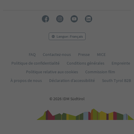
28
29
30
31
32
33
Langue : Français
34
35
FAQ
Contactez-nous
Presse
MICE
Politique de confidentialité
Conditions générales
Empreinte
Politique relative aux cookies
Commission film
À propos de nous
Déclaration d’accessibilité
South Tyrol B2B
© 2026 IDM Südtirol