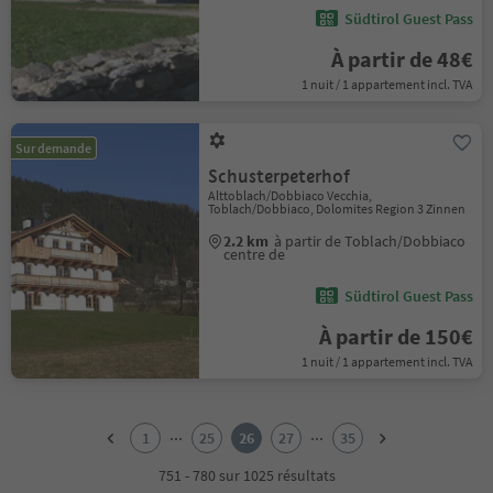
Südtirol Guest Pass
À partir de 48€
1 nuit / 1 appartement incl. TVA
Sur demande
Schusterpeterhof
Alttoblach/Dobbiaco Vecchia,
Toblach/Dobbiaco, Dolomites Region 3 Zinnen
2.2 km
à partir de Toblach/Dobbiaco
centre de
Südtirol Guest Pass
À partir de 150€
1 nuit / 1 appartement incl. TVA
1
2
...
...
1
25
26
27
35
3
4
751 - 780 sur 1025 résultats