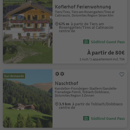
Koflerhof Ferienwohnung
Tiers/Tires, Tiers am Rosengarten/Tires al
Catinaccio, Dolomites Region Seiser Alm
675 m
à partir de Tiers am
Rosengarten/Tires al Catinaccio
centre de
Südtirol Guest Pass
À partir de 80€
1 nuit / 1 appartement incl. TVA
Sur demande
Naschthof
Kandellen-Frondeigen-Stadlern/Gandelle-
Franadega-Fienili, Toblach/Dobbiaco,
Dolomites Region 3 Zinnen
3.9 km
à partir de Toblach/Dobbiaco
centre de
Südtirol Guest Pass