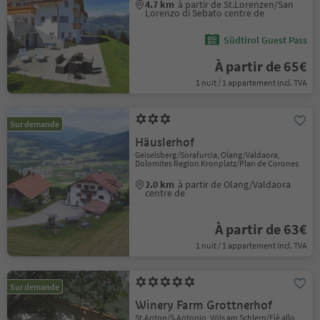
4.7 km
à partir de St.Lorenzen/San
Lorenzo di Sebato centre de
Südtirol Guest Pass
À partir de 65€
1 nuit / 1 appartement incl. TVA
Sur demande
Häuslerhof
Geiselsberg/Sorafurcia, Olang/Valdaora,
Dolomites Region Kronplatz/Plan de Corones
2.0 km
à partir de Olang/Valdaora
centre de
À partir de 63€
1 nuit / 1 appartement incl. TVA
Sur demande
Winery Farm Grottnerhof
St.Anton/S.Antonio, Völs am Schlern/Fiè allo