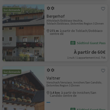
Sur demande
Bergerhof
Alttoblach/Dobbiaco Vecchia,
Toblach/Dobbiaco, Dolomites Region 3 Zinnen
271 m
à partir de Toblach/Dobbiaco
centre de
Südtirol Guest Pass
À partir de 60€
1 nuit / 1 appartement incl. TVA
Sur demande
Valtner
Vierschach/Versciaco, Innichen/San Candido,
Dolomites Region 3 Zinnen
3.4 km
à partir de Innichen/San
Candido centre de
Südtirol Guest Pass