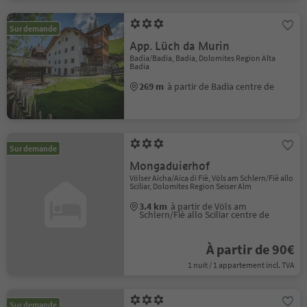
Sur demande
App. Lüch da Murin
Badia/Badia, Badia, Dolomites Region Alta
Badia
269 m
à partir de Badia centre de
Sur demande
Mongaduierhof
Völser Aicha/Aica di Fiè, Völs am Schlern/Fiè allo
Sciliar, Dolomites Region Seiser Alm
3.4 km
à partir de Völs am
Schlern/Fiè allo Sciliar centre de
À partir de 90€
1 nuit / 1 appartement incl. TVA
Sur demande