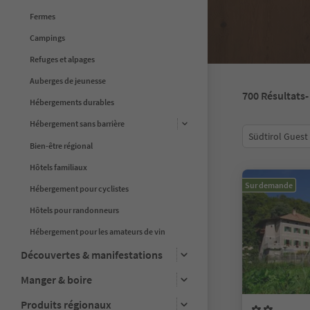
Fermes
Campings
Refuges et alpages
Auberges de jeunesse
700
Résultats
-
Hébergements durables
Hébergement sans barrière
Südtirol Guest
Bien-être régional
Hôtels familiaux
Sur demande
Hébergement pour cyclistes
Hôtels pour randonneurs
Hébergement pour les amateurs de vin
Découvertes & manifestations
Manger & boire
Produits régionaux