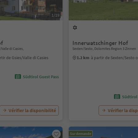
1/19
of
Innerwatschinger Hof
/Valle di Casies,
Sexten/Sesto, Dolomites Region 3 Zinnen
rtir de Gsies/Valle di Casies
1.2 km
à partir de Sexten/Sesto 
Südtirol Guest Pass
Südtirol
Vérifier la disponibilité
Vérifier la dis
Sur demande