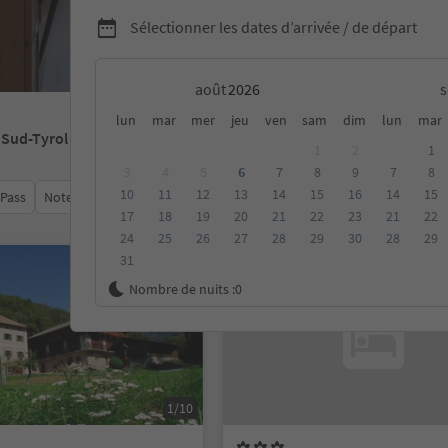
Sélectionner les dates d’arrivée / de départ
août
lun
mar
mer
jeu
ven
sam
dim
lun
mar
 Sud-Tyrol
1
2
1
3
4
5
6
7
8
9
7
8
10
11
12
13
14
15
16
14
15
 Pass
Note moyenne
Catégorie
Options de la carte
Hébe
17
18
19
20
21
22
23
21
22
24
25
26
27
28
29
30
28
29
31
Sur demande
Nombre de nuits :
0
1/10