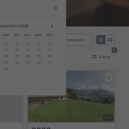
septembre
mer
jeu
ven
sam
dim
Recommandé
Trier par :
2
3
4
5
6
9
10
11
12
13
1
16
17
18
19
20
Filtrer
rgements durables
1 filtre actif
23
24
25
26
27
30
Sur demande
1/27