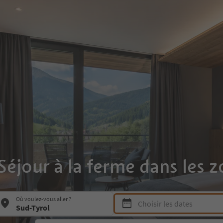
Séjour à la ferme dans les z
Press Space or Enter to open the 
Où voulez-vous aller ?
Choisir les dates