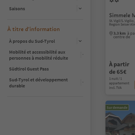
Saisons
Simmele M
St. Vigil/S. Vigil
Region Seiser Al
À titre d’information
3.3 km
à pa
centre de
À propos du Sud-Tyrol
Mobilité et accessibilité aux
personnes à mobilité réduite
À partir
Südtirol Guest Pass
de 65€
1 nuit / 1
Sud-Tyrol et développement
appartement
durable
incl. TVA
Sur demande