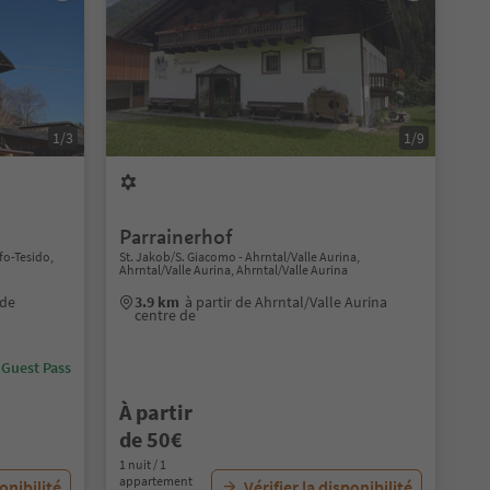
1/3
1/9
Parrainerhof
fo-Tesido,
St. Jakob/S. Giacomo - Ahrntal/Valle Aurina,
Ahrntal/Valle Aurina, Ahrntal/Valle Aurina
 de
3.9 km
à partir de Ahrntal/Valle Aurina
centre de
 Guest Pass
À partir
de 50€
1 nuit / 1
appartement
ponibilité
Vérifier la disponibilité