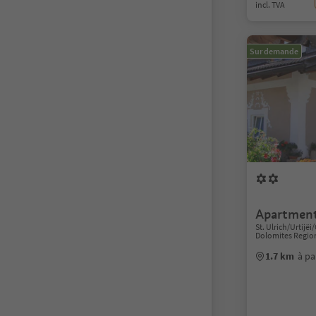
incl. TVA
Sur demande
Apartment
St. Ulrich/Urtijëi/
Dolomites Regio
1.7 km
à pa