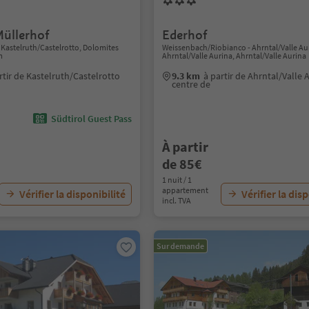
üllerhof
Ederhof
io, Kastelruth/Castelrotto, Dolomites
Weissenbach/Riobianco - Ahrntal/Valle Au
m
Ahrntal/Valle Aurina, Ahrntal/Valle Aurina
rtir de Kastelruth/Castelrotto
9.3 km
à partir de Ahrntal/Valle 
centre de
Südtirol Guest Pass
À partir
de 85€
1 nuit / 1
appartement
Vérifier la disponibilité
Vérifier la dis
incl. TVA
Sur demande