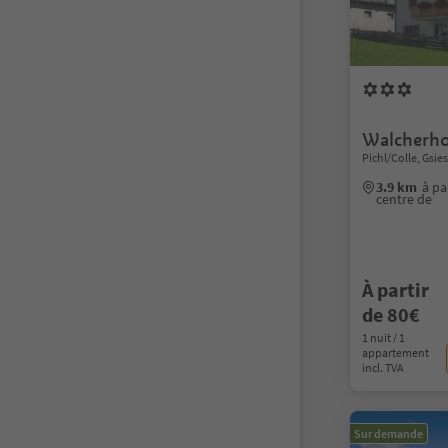
Walcherh
Pichl/Colle, Gsies
3.9 km
à pa
centre de
À partir
de 80€
1 nuit / 1
appartement
incl. TVA
Sur demande