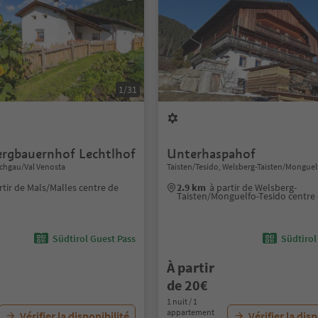
1/31
ergbauernhof Lechtlhof
Unterhaspahof
schgau/Val Venosta
Taisten/Tesido, Welsberg-Taisten/Monguel
rtir de Mals/Malles centre de
2.9 km
à partir de Welsberg-
Taisten/Monguelfo-Tesido centre
Südtirol Guest Pass
Südtirol
À partir
de 20€
1 nuit / 1
appartement
Vérifier la disponibilité
Vérifier la dis