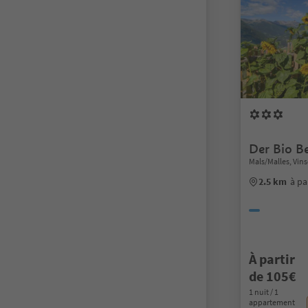
Der Bio B
Mals/Malles, Vin
2.5 km
à pa
À partir
de 105€
1 nuit / 1
appartement