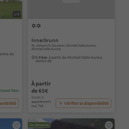
1/9
Innerbrunn
St. Johann/S. Giovanni, Ahrntal/Valle Aurina,
Ahrntal/Valle Aurina
centre de
5.9 km
à partir de Ahrntal/Valle Aurina
centre de
À partir
de 65€
 Guest Pass
1 nuit / 1
appartement
ponibilité
Vérifier la disponibilité
incl. TVA
Sur demande