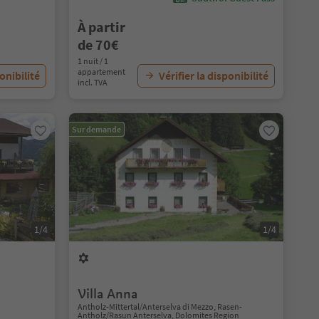
À partir
de 70€
1 nuit / 1
appartement
ponibilité
Vérifier la disponibilité
incl. TVA
Sur demande
1/4
1/4
Villa Anna
Antholz-Mittertal/Anterselva di Mezzo, Rasen-
Antholz/Rasun Anterselva, Dolomites Region