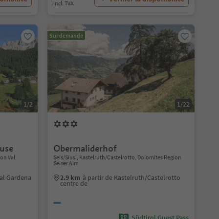
incl. TVA
Sur demande
1/2
1/22
use
Obermaliderhof
ion Val
Seis/Siusi, Kastelruth/Castelrotto, Dolomites Region
Seiser Alm
 Val Gardena
2.9 km
à partir de Kastelruth/Castelrotto
centre de
Südtirol Guest Pass