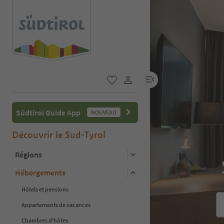
lien menu
favori
lien utilisateur
Südtirol Guide App
NOUVEAU
Découvrir le Sud-Tyrol
Régions
Hébergements
Hôtels et pensions
Appartements de vacances
Chambres d'hôtes