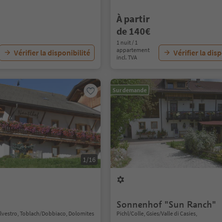
À partir
de 140€
1 nuit / 1
appartement
Vérifier la disponibilité
Vérifier la dis
incl. TVA
Sur demande
1/16
Sonnenhof "Sun Ranch"
ilvestro, Toblach/Dobbiaco, Dolomites
Pichl/Colle, Gsies/Valle di Casies,