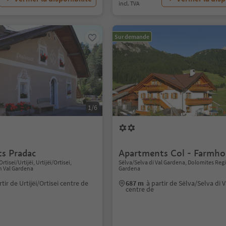
incl. TVA
Sur demande
1/6
s Pradac
Apartments Col - Farmho
Ortisei/Urtijëi, Urtijëi/Ortisei,
Sëlva/Selva di Val Gardena, Dolomites Reg
n Val Gardena
Gardena
rtir de Urtijëi/Ortisei centre de
687 m
à partir de Sëlva/Selva di
centre de