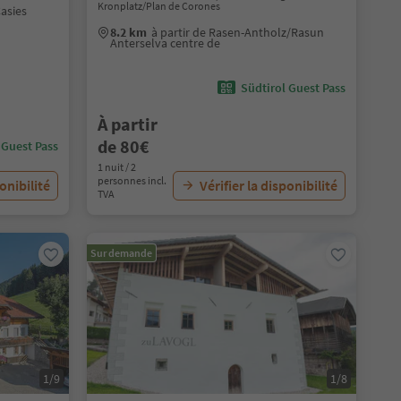
Kronplatz/Plan de Corones
Casies
8.2 km
à partir de Rasen-Antholz/Rasun
Anterselva centre de
Südtirol Guest Pass
À partir
de 80€
 Guest Pass
1 nuit / 2
personnes incl.
ponibilité
Vérifier la disponibilité
TVA
Sur demande
1/9
1/8