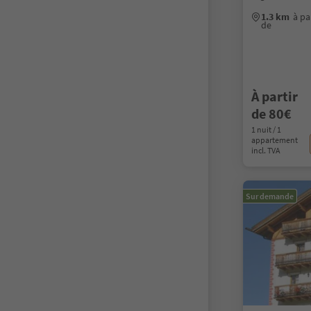
1.3 km
à pa
de
À partir
de 80€
1 nuit / 1
appartement
incl. TVA
Sur demande