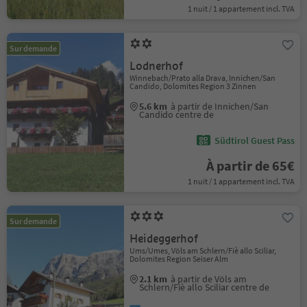
1 nuit / 1 appartement incl. TVA
Sur demande
Lodnerhof
Winnebach/Prato alla Drava, Innichen/San
Candido, Dolomites Region 3 Zinnen
5.6 km
à partir de Innichen/San
Candido centre de
Südtirol Guest Pass
À partir de 65€
1 nuit / 1 appartement incl. TVA
Sur demande
Heideggerhof
Ums/Umes, Völs am Schlern/Fiè allo Sciliar,
Dolomites Region Seiser Alm
2.1 km
à partir de Völs am
Schlern/Fiè allo Sciliar centre de