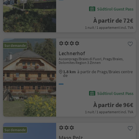
Südtirol Guest Pass
À partir de 72€
1 nuit / 1 appartement incl. TVA
Sur demande
Lechnerhof
Ausserprags/Braies di Fuori, Prags/Braies,
Dolomites Region 3 Zinnen
1.8 km
à partir de Prags/Braies centre
de
Südtirol Guest Pass
À partir de 96€
1 nuit / 1 appartement incl. TVA
Sur demande
Maso Polz