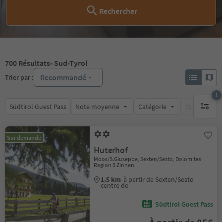
Rechercher
700
Résultats
- Sud-Tyrol
Recommandé
Trier par :
1
Südtirol Guest Pass
Note moyenne
Catégorie
Options de l
1 filtre 
Sur demande
Huterhof
Moos/S.Giuseppe, Sexten/Sesto, Dolomites
Region 3 Zinnen
1.5 km
à partir de Sexten/Sesto
centre de
Südtirol Guest Pass