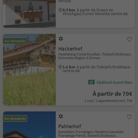
Venosta
8.9 km
à partir de Graun im
Vinschgau/Curon Venosta centre de
Sur demande
Hackerhof
Haselsberg/Costa Nosellari, Toblach/Dobbiaco,
Dolomites Region 3 Zinnen
1.6 km
à partir de Toblach/Dobbiaco
centre de
Südtirol Guest Pass
À partir de 70€
1 nuit / 1 appartement incl. TVA
Sur demande
Pahlerhof
Kandellen-Frondeigen-Stadlern/Gandelle-
Franadega-Fienili, Toblach/Dobbiaco,