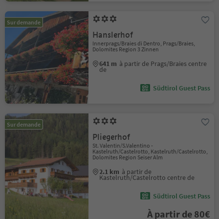
Sur demande
Hanslerhof
Innerprags/Braies di Dentro, Prags/Braies,
Dolomites Region 3 Zinnen
641 m
à partir de Prags/Braies centre
de
Südtirol Guest Pass
Sur demande
Pliegerhof
St. Valentin/S.Valentino -
Kastelruth/Castelrotto, Kastelruth/Castelrotto,
Dolomites Region Seiser Alm
2.1 km
à partir de
Kastelruth/Castelrotto centre de
Südtirol Guest Pass
À partir de 80€