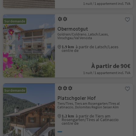
1 nuit / 1 appartement incl. TVA
Sur demande
Obermostgut
Goldrain/Coldrano, Latsch/Laces,
Vinschgau/Val Venosta
1.9 km
à partir de Latsch/Laces
centre de
À partir de 90€
1 nuit / 1 appartement incl. TVA
Sur demande
Platschgoler Hof
Tiers/Tires, Tiers am Rosengarten/Tires al
Catinaccio, Dolomites Region Seiser Alm
1.2 km
à partir de Tiers am
Rosengarten/Tires al Catinaccio
centre de