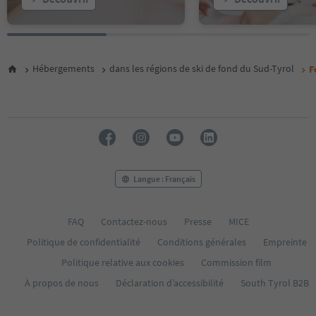
21
22
23
24
Hébergements
dans les régions de ski de fond du Sud-Tyrol
F
Langue : Français
FAQ
Contactez-nous
Presse
MICE
Politique de confidentialité
Conditions générales
Empreinte
Politique relative aux cookies
Commission film
À propos de nous
Déclaration d’accessibilité
South Tyrol B2B