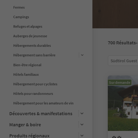
Fermes
Campings
Refuges et alpages
Auberges de jeunesse
700
Résultats
-
Hébergements durables
Hébergement sans barrière
Südtirol Guest
Bien-être régional
Hôtels familiaux
Sur demande
Hébergement pour cyclistes
Hôtels pour randonneurs
Hébergement pour les amateurs de vin
Découvertes & manifestations
Manger & boire
Produits régionaux