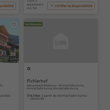
1 nuit / 1
appartement
ponibilité
Vérifier la disponibilité
incl. TVA
Sur demande
1/15
Pichlerhof
do,
Weissenbach/Riobianco - Ahrntal/Valle Aurina,
Ahrntal/Valle Aurina, Ahrntal/Valle Aurina
 Candido
8.9 km
à partir de Ahrntal/Valle Aurina
centre de