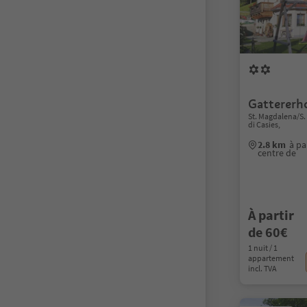
Gattererh
St. Magdalena/S. 
di Casies,
2.8 km
à pa
centre de
À partir
de 60€
1 nuit / 1
appartement
incl. TVA