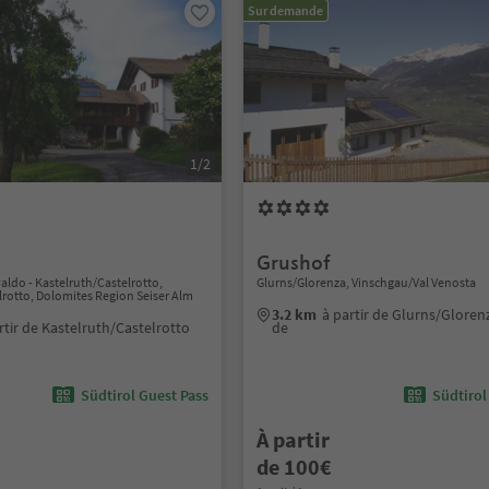
Sur demande
1/2
Grushof
aldo - Kastelruth/Castelrotto,
Glurns/Glorenza, Vinschgau/Val Venosta
lrotto, Dolomites Region Seiser Alm
3.2 km
à partir de Glurns/Gloren
rtir de Kastelruth/Castelrotto
de
Südtirol Guest Pass
Südtirol
À partir
de 100€