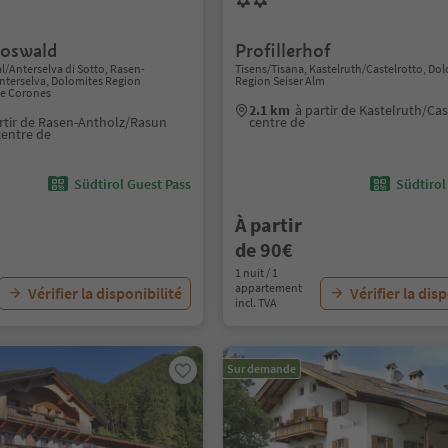
roswald
Profillerhof
l/Anterselva di Sotto, Rasen-
Tisens/Tisana, Kastelruth/Castelrotto, Do
nterselva, Dolomites Region
Region Seiser Alm
de Corones
2.1 km
à partir de Kastelruth/Ca
rtir de Rasen-Antholz/Rasun
centre de
centre de
Südtirol Guest Pass
Südtirol
À partir
de 90€
1 nuit / 1
appartement
Vérifier la disponibilité
Vérifier la dis
incl. TVA
Sur demande