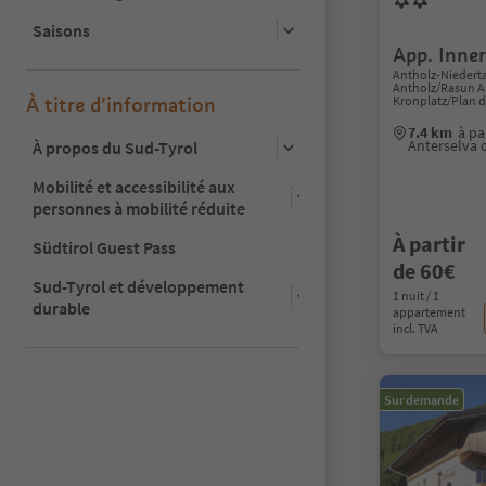
Saisons
App. Inne
Antholz-Niederta
Antholz/Rasun A
À titre d’information
Kronplatz/Plan 
7.4 km
à pa
Anterselva 
À propos du Sud-Tyrol
Mobilité et accessibilité aux
personnes à mobilité réduite
À partir
Südtirol Guest Pass
de 60€
Sud-Tyrol et développement
1 nuit / 1
durable
appartement
incl. TVA
Sur demande