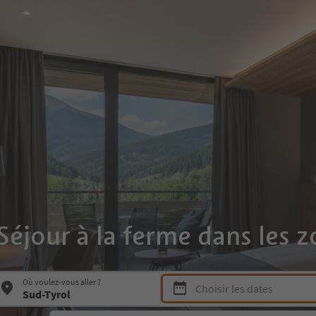
Séjour à la ferme dans les z
Press Space or Enter to open the 
Où voulez-vous aller ?
Choisir les dates