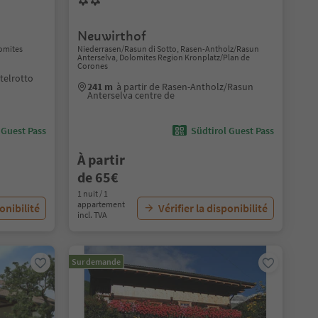
Neuwirthof
lomites
Niederrasen/Rasun di Sotto, Rasen-Antholz/Rasun
Anterselva, Dolomites Region Kronplatz/Plan de
Corones
stelrotto
241 m
à partir de Rasen-Antholz/Rasun
Anterselva centre de
 Guest Pass
Südtirol Guest Pass
À partir
de 65€
1 nuit / 1
appartement
ponibilité
Vérifier la disponibilité
incl. TVA
Sur demande