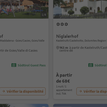
1/4
of
Niglalerhof
Maddalena - Gsies/Casies, Gsies/Valle
Kastelruth/Castelrotto, Dolomites Region 
961 m
à partir de Kastelruth/Cas
rtir de Gsies/Valle di Casies
centre de
Südtirol Guest Pass
Südtirol
À partir
de 68€
1 nuit / 1
appartement
Vérifier la disponibilité
Vérifier la dis
incl. TVA