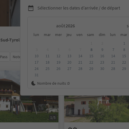
Sélectionner les dates d’arrivée / de départ
août
lun
mar
mer
jeu
ven
sam
dim
lun
mar
 Sud-Tyrol
1
2
1
3
4
5
6
7
8
9
7
8
10
11
12
13
14
15
16
14
15
 Pass
Note moyenne
Catégorie
Options de la carte
Hébe
17
18
19
20
21
22
23
21
22
24
25
26
27
28
29
30
28
29
31
Sur demande
Nombre de nuits :
0
1/5