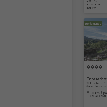
1 nuit / 1
appartement
incl. TVA
Sur demande
Foreserho
St. Konstantin/S.
Sciliar, Dolomite
3.0 km
à pa
Sciliar centr