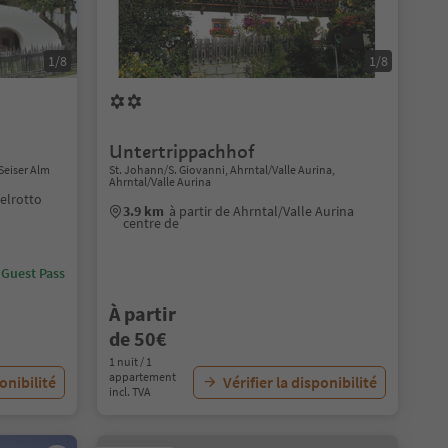
1/8
1/8
Untertrippachhof
Seiser Alm
St. Johann/S. Giovanni, Ahrntal/Valle Aurina,
Ahrntal/Valle Aurina
telrotto
3.9 km
à partir de Ahrntal/Valle Aurina
centre de
 Guest Pass
À partir
de 50€
1 nuit / 1
appartement
ponibilité
Vérifier la disponibilité
incl. TVA