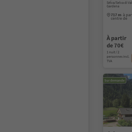
Sëlva/Selva di V
Gardena
717 m
à par
centre de
À partir
de 70€
1 nuit / 2
personnes incl.
TVA
Sur demande