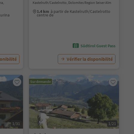
na,
Kastelruth/Castelrotto, Dolomites Region Seiser Alm
1.4 km
à partir de Kastelruth/Castelrotto
Aurina
centre de
Südtirol Guest Pass
ponibilité
Vérifier la disponibilité
Sur demande
1/31
1/21