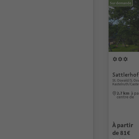
Sur demande
Sattlerhof
St. Oswald/S. Osv
Kastelruth/Caste
2.7 km
à pa
centre de
À partir
de 81€