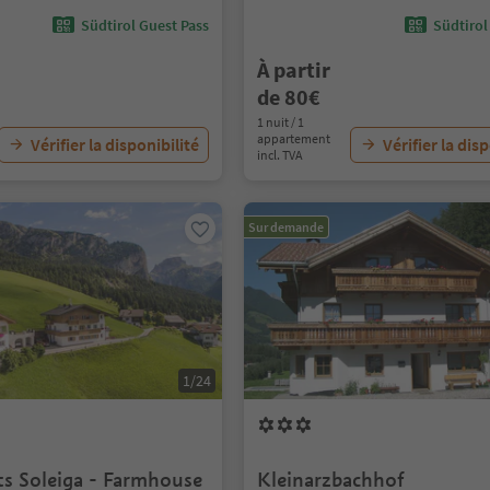
Südtirol Guest Pass
Südtirol
À partir
de 80€
1 nuit / 1
appartement
Vérifier la disponibilité
Vérifier la dis
incl. TVA
Sur demande
1/24
s Soleiga - Farmhouse
Kleinarzbachhof