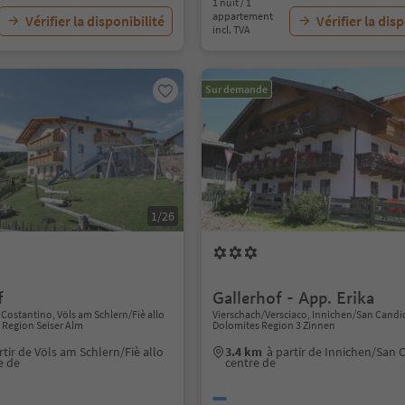
1 nuit / 1
appartement
Vérifier la disponibilité
Vérifier la dis
incl. TVA
Sur demande
1/26
f
Gallerhof - App. Erika
 Costantino, Völs am Schlern/Fiè allo
Vierschach/Versciaco, Innichen/San Candi
s Region Seiser Alm
Dolomites Region 3 Zinnen
rtir de Völs am Schlern/Fiè allo
3.4 km
à partir de Innichen/San
e de
centre de