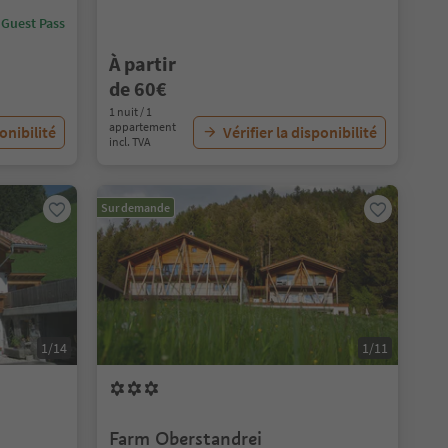
 Guest Pass
À partir
de 60€
1 nuit / 1
appartement
ponibilité
Vérifier la disponibilité
incl. TVA
Sur demande
1/14
1/11
Farm Oberstandrei