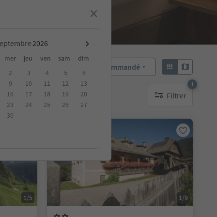
septembre
mer
jeu
ven
sam
dim
Recommandé
Trier par :
2
3
4
5
6
9
10
11
12
13
1
16
17
18
19
20
Filtrer
rgements durables
1 filtre actif
23
24
25
26
27
30
Sur demande
1/5
1/9