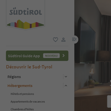
lien menu
favori
lien utilisateur
Südtirol Guide App
NOUVEAU
Découvrir le Sud-Tyrol
Régions
Hébergements
Hôtels et pensions
Appartements de vacances
Chambres d'hôtes