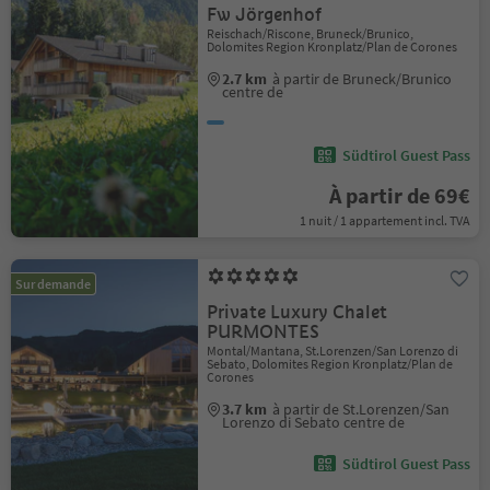
Fw Jörgenhof
Reischach/Riscone, Bruneck/Brunico,
Dolomites Region Kronplatz/Plan de Corones
2.7 km
à partir de Bruneck/Brunico
centre de
Südtirol Guest Pass
À partir de 69€
1 nuit / 1 appartement incl. TVA
Sur demande
Private Luxury Chalet
PURMONTES
Montal/Mantana, St.Lorenzen/San Lorenzo di
Sebato, Dolomites Region Kronplatz/Plan de
Corones
3.7 km
à partir de St.Lorenzen/San
Lorenzo di Sebato centre de
Südtirol Guest Pass