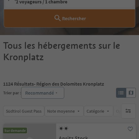
2 voyageurs / 1 chambre
Rechercher
Tous les hébergements sur le
Kronplatz
1124
Résultats
- Région des Dolomites Kronplatz
Recommandé
Trier par :
Südtirol Guest Pass
Note moyenne
Catégorie
Options de l
aucun fi
Sur demande
Ansitz Stock