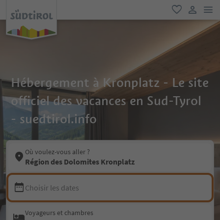
lie
favori
lien util
Hébergement à Kronplatz - Le site
officiel des vacances en Sud-Tyrol
- suedtirol.info
Où voulez-vous aller ?
Région des Dolomites Kronplatz
Choisir les dates
Voyageurs et chambres