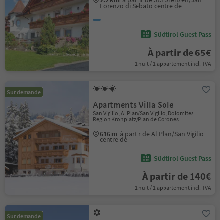
2.2 km
à partir de St.Lorenzen/San
Lorenzo di Sebato centre de
Südtirol Guest Pass
À partir de 65€
1 nuit / 1 appartement incl. TVA
Sur demande
Apartments Villa Sole
San Vigilio, Al Plan/San Vigilio, Dolomites
Region Kronplatz/Plan de Corones
616 m
à partir de Al Plan/San Vigilio
centre de
Südtirol Guest Pass
À partir de 140€
1 nuit / 1 appartement incl. TVA
Sur demande