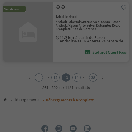
Sur demande
Müllerhof
Antholz-Obertal/Anterselva di Sopra, Rasen-
Antholz/Rasun Anterselva, Dolomites Region
Kronplatz/Plan de Corones
11.2 km
à partir de Rasen-
Antholz/Rasun Anterselva centre de
Südtirol Guest Pass
1
2
...
...
1
12
13
14
38
3
4
361 - 390 sur 1124 résultats
5
6
Hébergements
Hébergements à Kronplatz
7
8
9
10
11