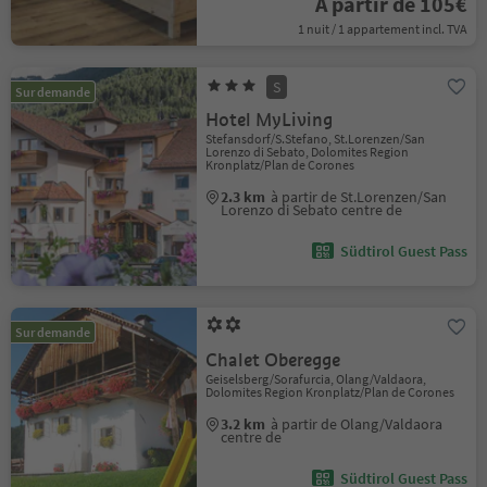
À partir de 105€
1 nuit / 1 appartement incl. TVA
S
Sur demande
Hotel MyLiving
Stefansdorf/S.Stefano, St.Lorenzen/San
Lorenzo di Sebato, Dolomites Region
Kronplatz/Plan de Corones
2.3 km
à partir de St.Lorenzen/San
Lorenzo di Sebato centre de
Südtirol Guest Pass
Sur demande
Chalet Oberegge
Geiselsberg/Sorafurcia, Olang/Valdaora,
Dolomites Region Kronplatz/Plan de Corones
3.2 km
à partir de Olang/Valdaora
centre de
Südtirol Guest Pass