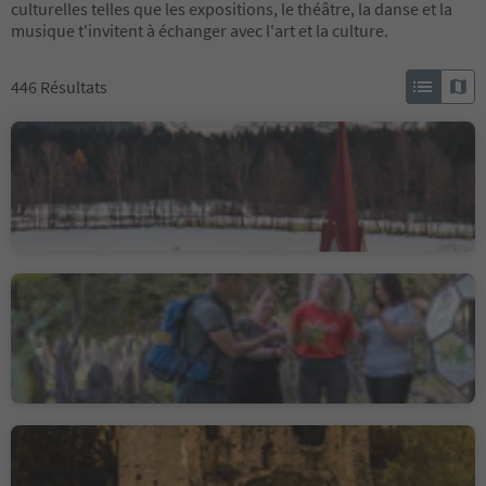
culturelles telles que les expositions, le théâtre, la danse et la
musique t'invitent à échanger avec l'art et la culture.
446
Résultats
Parish Church St. Martin
in Hofern/Corti
Corti/Hofern, Kiens/Chienes, Dolomites Region Kronplatz/Plan de Corones
Experience trail
"BeeForest"
Collepietra/Steinegg, Karneid/Cornedo all'Isarco, Dolomites Region Eggental
The ruins of Hauenstein
Siusi/Seis, Kastelruth/Castelrotto, Dolomites Region Seiser Alm