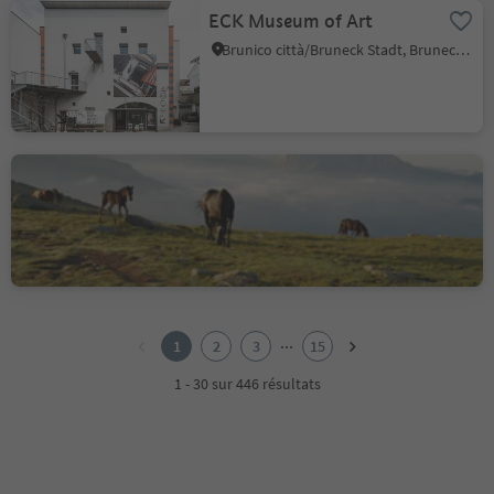
ECK Museum of Art
Brunico città/Bruneck Stadt, Bruneck/Brunico, Dolomites Region Kronplatz/Plan de Corones
Resciesa: part of
Dolomites – UNESCO
World Heritage
Ortisei/Urtijëi/St. Ulrich/Urtijëi, Urtijëi/Ortisei, Dolomites Region Val Gardena
1
2
...
1
2
3
15
3
4
1 - 30 sur 446 résultats
5
6
7
8
9