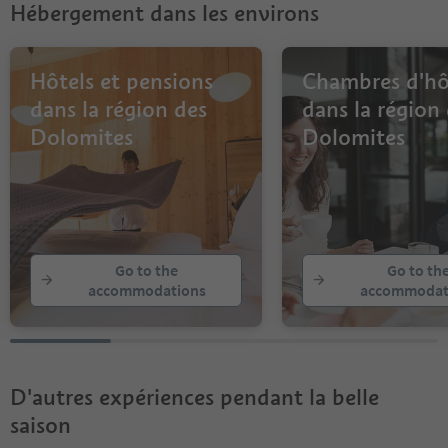
Hébergement dans les environs
10
11
12
13
Hôtels et pensions
Chambres d'hô
14
dans la région des
dans la région
15
Dolomites
Dolomites
Go to the
Go to th
accommodations
accommodat
D'autres expériences pendant la belle
saison