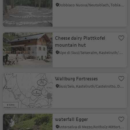
Dobbiaco Nuova/Neutoblach, Toblach/Dobbiaco, Dolomites Region 3 Zinnen
Cheese dairy Plattkofel
mountain hut
Alpe di Siusi/Seiseralm, Kastelruth/Castelrotto, Dolomites Region Seiser Alm
Wallburg Fortresses
Siusi/Seis, Kastelruth/Castelrotto, Dolomites Region Seiser Alm
waterfall Egger
Anterselva di Mezzo/Antholz-Mittertal, Rasen-Antholz/Rasun Anterselva, Dolomites Region Kronplatz/Plan de Corones