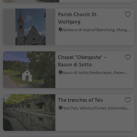
Parish Church St.
Wolfgang
Valdaora di Sopra/Oberolang, Olang/Valdaora, Dolomites Region Kronplatz/Plan de Corones
Chapel "Obergoste" -
Rasun di Sotto
Rasun di Sotto/Niederrasen, Rasen-Antholz/Rasun Anterselva, Dolomites Region Kronplatz/Plan de Corones
The trenches of Teis
Tiso/Teis, Villnöss/Funes, Dolomites Region Lüsen Villnöss