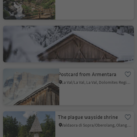
Forge
Valdaora di Sopra/Oberolang, Olang/Valdaora, Dolomites Region Kronplatz/Plan de Corones
Postcard from Armentara
La Val/La Val, La Val, Dolomites Region Alta Badia
The plague wayside shrine
Valdaora di Sopra/Oberolang, Olang/Valdaora, Dolomites Region Kronplatz/Plan de Corones