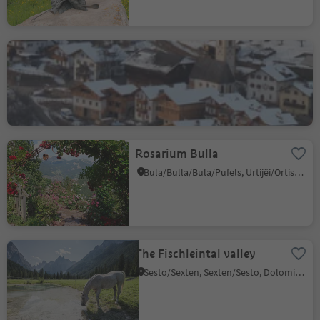
Church St Nicholas´s in
Tisens
Castelrotto/Kastelruth, Kastelruth/Castelrotto, Dolomites Region Seiser Alm
Rosarium Bulla
Bula/Bulla/Bula/Pufels, Urtijëi/Ortisei, Dolomites Region Val Gardena
The Fischleintal valley
Sesto/Sexten, Sexten/Sesto, Dolomites Region 3 Zinnen