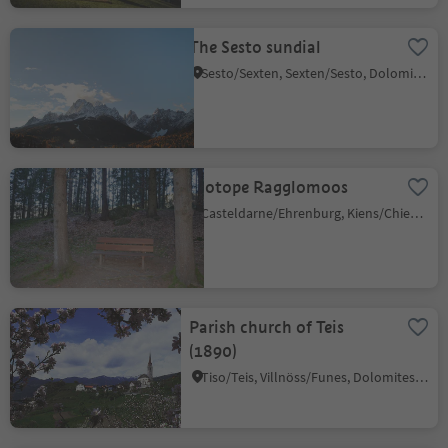
The Sesto sundial
Sesto/Sexten, Sexten/Sesto, Dolomites Region 3 Zinnen
Biotope Ragglomoos
Casteldarne/Ehrenburg, Kiens/Chienes, Dolomites Region Kronplatz/Plan de Corones
Parish church of Teis
(1890)
Tiso/Teis, Villnöss/Funes, Dolomites Region Lüsen Villnöss