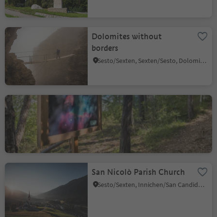
Dolomites without
borders
Sesto/Sexten, Sexten/Sesto, Dolomites Region 3 Zinnen
Open-air exhibition at
Pstosser Bühl
Collepietra/Steinegg, Karneid/Cornedo all'Isarco, Dolomites Region Eggental
San Nicolò Parish Church
Sesto/Sexten, Innichen/San Candido, Dolomites Region 3 Zinnen