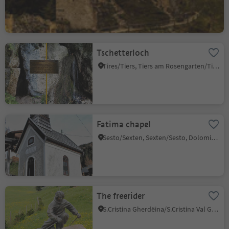
Tschetterloch
Tires/Tiers, Tiers am Rosengarten/Tires al Catinaccio, Dolomites Region Seiser Alm
Fatima chapel
Sesto/Sexten, Sexten/Sesto, Dolomites Region 3 Zinnen
The freerider
S.Cristina Gherdëina/S.Cristina Val Gardena/S.Cristina Gherdëina/St.Christina in Gröden, S.Crestina Gherdëina/Santa Cristina Val Gardana, Dolomites Region Val Gardena