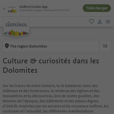
Südtirol Guide App
Télécharger
Le guide de voyage numérique du Sud-Tyrol
lie
favori
lien util
The region Dolomites
aucun fi
Culture & curiosités dans les
Dolomites
Sur les traces de notre histoire, tu te baladeras dans des
châteaux et des forteresses, tu visiteras des églises et des
monastères et tu découvriras, lors de visites guidées, des
témoins de l'époque, des bâtiments et des places dignes
d'intérêt. Inspirées par les anciens et les nouveaux maîtres, les
coutumes et l'actualité, les différentes manifestations