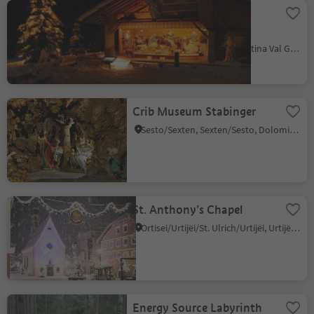
The world's largest
nativity scene
S.Cristina Gherdëina/S.Cristina Val Gardena/S.Cristina Gherdëina/St.Christina in Gröden, S.Crestina Gherdëina/Santa Cristina Val Gardana, Dolomites Region Val Gardena
Crib Museum Stabinger
Sesto/Sexten, Sexten/Sesto, Dolomites Region 3 Zinnen
St. Anthony’s Chapel
Ortisei/Urtijëi/St. Ulrich/Urtijëi, Urtijëi/Ortisei, Dolomites Region Val Gardena
Energy Source Labyrinth