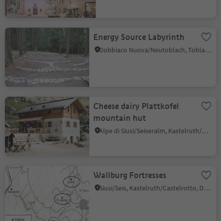
Energy Source Labyrinth
Dobbiaco Nuova/Neutoblach, Toblach/Dobbiaco, Dolomites Region 3 Zinnen
Cheese dairy Plattkofel
mountain hut
Alpe di Siusi/Seiseralm, Kastelruth/Castelrotto, Dolomites Region Seiser Alm
Wallburg Fortresses
Siusi/Seis, Kastelruth/Castelrotto, Dolomites Region Seiser Alm