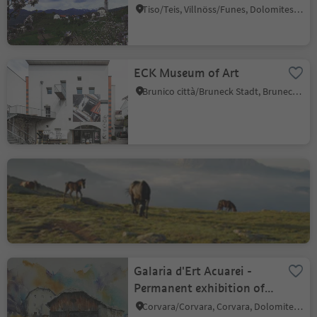
Tiso/Teis, Villnöss/Funes, Dolomites Region Lüsen Villnöss
ECK Museum of Art
Brunico città/Bruneck Stadt, Bruneck/Brunico, Dolomites Region Kronplatz/Plan de Corones
Resciesa: part of
Dolomites – UNESCO
World Heritage
Ortisei/Urtijëi/St. Ulrich/Urtijëi, Urtijëi/Ortisei, Dolomites Region Val Gardena
Galaria d'Ert Acuarei -
Permanent exhibition of
paintings
Corvara/Corvara, Corvara, Dolomites Region Alta Badia