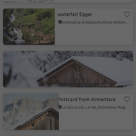
waterfall Egger
Anterselva di Mezzo/Antholz-Mittertal, Rasen-Antholz/Rasun Anterselva, Dolomites Region Kronplatz/Plan de Corones
Forge
Valdaora di Sopra/Oberolang, Olang/Valdaora, Dolomites Region Kronplatz/Plan de Corones
Postcard from Armentara
La Val/La Val, La Val, Dolomites Region Alta Badia