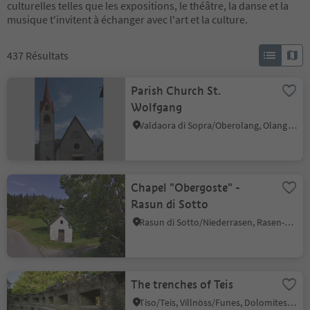
culturelles telles que les expositions, le théâtre, la danse et la
musique t'invitent à échanger avec l'art et la culture.
437
Résultats
Parish Church St.
Wolfgang
Valdaora di Sopra/Oberolang, Olang/Valdaora, Dolomites Region Kronplatz/Plan de Corones
Chapel "Obergoste" -
Rasun di Sotto
Rasun di Sotto/Niederrasen, Rasen-Antholz/Rasun Anterselva, Dolomites Region Kronplatz/Plan de Corones
The trenches of Teis
Tiso/Teis, Villnöss/Funes, Dolomites Region Lüsen Villnöss