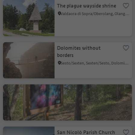
The plague wayside shrine
Valdaora di Sopra/Oberolang, Olang/Valdaora, Dolomites Region Kronplatz/Plan de Corones
Dolomites without
borders
Sesto/Sexten, Sexten/Sesto, Dolomites Region 3 Zinnen
Open-air exhibition at
Pstosser Bühl
Collepietra/Steinegg, Karneid/Cornedo all'Isarco, Dolomites Region Eggental
San Nicolò Parish Church