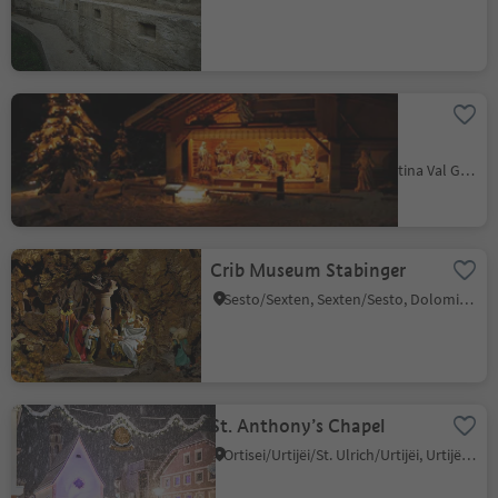
The world's largest
nativity scene
S.Cristina Gherdëina/S.Cristina Val Gardena/S.Cristina Gherdëina/St.Christina in Gröden, S.Crestina Gherdëina/Santa Cristina Val Gardana, Dolomites Region Val Gardena
Crib Museum Stabinger
Sesto/Sexten, Sexten/Sesto, Dolomites Region 3 Zinnen
St. Anthony’s Chapel
Ortisei/Urtijëi/St. Ulrich/Urtijëi, Urtijëi/Ortisei, Dolomites Region Val Gardena