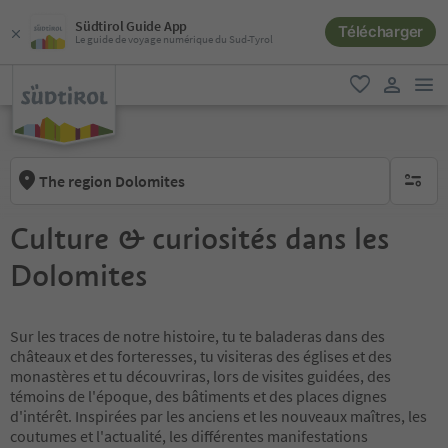
Südtirol Guide App
Télécharger
Le guide de voyage numérique du Sud-Tyrol
lie
favori
lien util
The region Dolomites
aucun fi
Culture & curiosités dans les
Dolomites
Sur les traces de notre histoire, tu te baladeras dans des
châteaux et des forteresses, tu visiteras des églises et des
monastères et tu découvriras, lors de visites guidées, des
témoins de l'époque, des bâtiments et des places dignes
d'intérêt. Inspirées par les anciens et les nouveaux maîtres, les
coutumes et l'actualité, les différentes manifestations