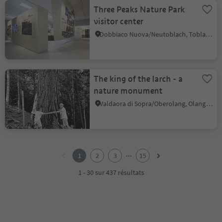
Three Peaks Nature Park
visitor center
Dobbiaco Nuova/Neutoblach, Toblach/Dobbiaco, Dolomites Region 3 Zinnen
The king of the larch - a
nature monument
Valdaora di Sopra/Oberolang, Olang/Valdaora, Dolomites Region Kronplatz/Plan de Corones
1
2
...
1
2
3
15
3
4
1 - 30 sur 437 résultats
5
6
7
8
9