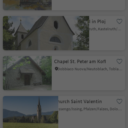
St Anne´s Chapel in Ploj
Castelrotto/Kastelruth, Kastelruth/Castelrotto, Dolomites Region Seiser Alm
Chapel St. Peter am Kofl
Dobbiaco Nuova/Neutoblach, Toblach/Dobbiaco, Dolomites Region 3 Zinnen
Church Saint Valentin
Issengo/Issing, Pfalzen/Falzes, Dolomites Region Kronplatz/Plan de Corones