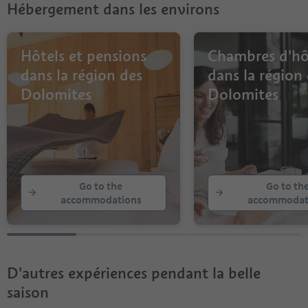
Hébergement dans les environs
10
11
12
13
Hôtels et pensions
Chambres d'hô
14
dans la région des
dans la région
15
Dolomites
Dolomites
Go to the
Go to th
accommodations
accommodat
D'autres expériences pendant la belle
saison