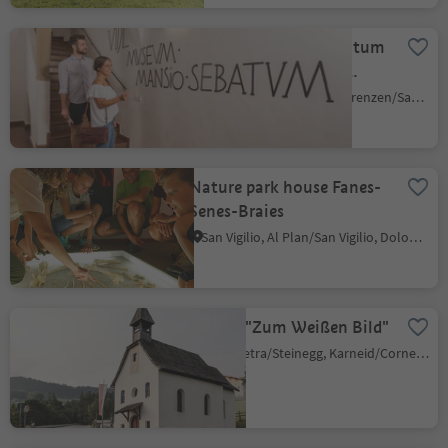
Museum Mansio Sebatum
in St. Lorenzen / San
Lorenzo
Campolino/Lothen, St.Lorenzen/San Lorenzo di Sebato, Dolomites Region Kronplatz/Plan de Corones
Nature park house Fanes-
Senes-Braies
San Vigilio, Al Plan/San Vigilio, Dolomites Region Kronplatz/Plan de Corones
Chapel "Zum Weißen Bild"
Collepietra/Steinegg, Karneid/Cornedo all'Isarco, Dolomites Region Eggental