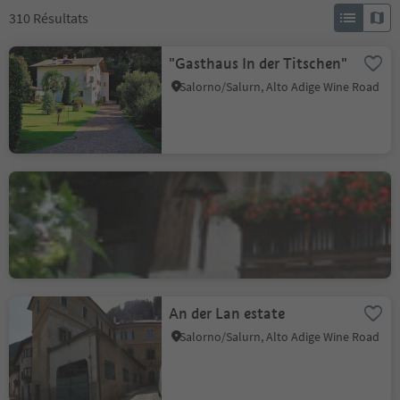
310
Résultats
"Gasthaus In der Titschen"
Salorno/Salurn, Alto Adige Wine Road
Peter Mitterhofer house
and grave stone
Parcines/Partschins, Partschins/Parcines, Meran/Merano and environs
An der Lan estate
Salorno/Salurn, Alto Adige Wine Road