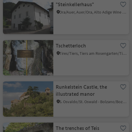
"Steinkellerhaus"
Ora/Auer, Auer/Ora, Alto Adige Wine Road
Tschetterloch
Tires/Tiers, Tiers am Rosengarten/Tires al Catinaccio, Dolomites Region Seiser Alm
Runkelstein Castle, the
illustrated manor
S. Osvaldo/St. Oswald - Bolzano/Bozen, Ritten/Renon, Bolzano/Bozen and environs
The trenches of Teis