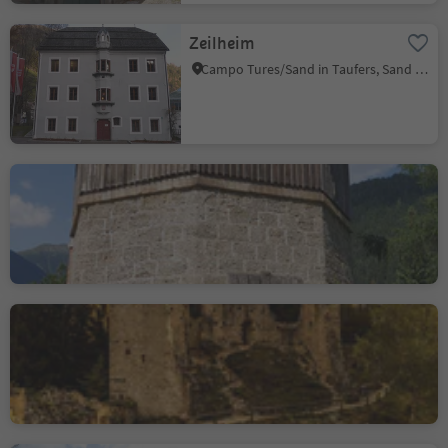
Zeilheim
Campo Tures/Sand in Taufers, Sand in Taufers/Campo Tures, Ahrntal/Valle Aurina
Former main water
station of the „Südbahn“
Monguelfo/Welsberg, Welsberg-Taisten/Monguelfo-Tesido
The ruins of Hauenstein
Siusi/Seis, Kastelruth/Castelrotto, Dolomites Region Seiser Alm