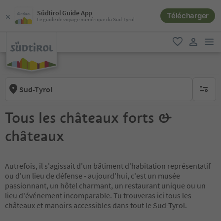
Südtirol Guide App
Télécharger
Le guide de voyage numérique du Sud-Tyrol
lie
favori
lien util
Sud-Tyrol
aucun fi
Tous les châteaux forts &
châteaux
Autrefois, il s'agissait d'un bâtiment d'habitation représentatif
ou d'un lieu de défense - aujourd'hui, c'est un musée
passionnant, un hôtel charmant, un restaurant unique ou un
lieu d'événement incomparable. Tu trouveras ici tous les
châteaux et manoirs accessibles dans tout le Sud-Tyrol.