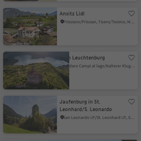
Ansitz Lidl
Prissiano/Prissian, Tisens/Tesimo, Meran/Merano and environs
Ruin Leuchtenburg
Caldaro Campi al lago/Kalterer Klughammer, Vadena/Pfatten, Bolzano/Bozen and environs
Jaufenburg in St.
Leonhard/S. Leonardo
San Leonardo i.P./St. Leonhard i.P., St.Leonhard in Passeier/San Leonardo in Passiria, Meran/Merano and environs