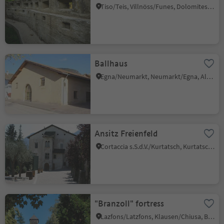
Tiso/Teis, Villnöss/Funes, Dolomites Region Lüsen Villnöss
Ballhaus
Egna/Neumarkt, Neumarkt/Egna, Alto Adige Wine Road
Ansitz Freienfeld
Cortaccia s.S.d.V./Kurtatsch, Kurtatsch an der Weinstraße/Cortaccia sulla Strada del Vino, Alto Adige Wine Road
"Branzoll" fortress
Lazfons/Latzfons, Klausen/Chiusa, Brixen/Bressanone and environs