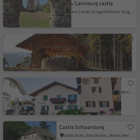
Varco/Laimburg castle
Caldaro Campi al lago/Kalterer Klughammer, Vadena/Pfatten, Bolzano/Bozen and environs
Ruin of St. Valentine
Salonetto/Schlaneid, Mölten/Meltina, Bolzano/Bozen and environs
Benefiziumhäusl
Pinzano/Pinzon, Montan/Montagna, Alto Adige Wine Road
Castle Schwanburg
Nalles/Nals, Nals/Nalles, Meran/Merano and environs