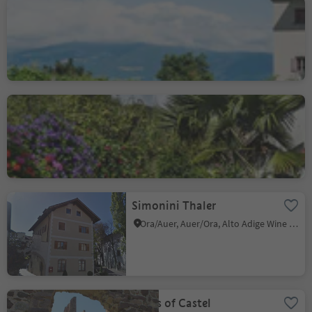
Gaudententurm - Tower
of Gaudenz
Parcines/Partschins, Partschins/Parcines, Meran/Merano and environs
Schlerihaus
Parcines/Partschins, Partschins/Parcines, Meran/Merano and environs
Simonini Thaler
Ora/Auer, Auer/Ora, Alto Adige Wine Road
Ruins of Castel