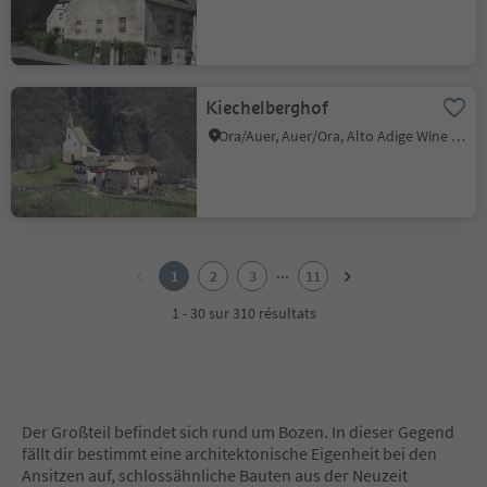
Kiechelberghof
Ora/Auer, Auer/Ora, Alto Adige Wine Road
1
2
...
1
2
3
11
3
4
1 - 30 sur 310 résultats
5
6
7
8
9
Der Großteil befindet sich rund um Bozen. In dieser Gegend
10
fällt dir bestimmt eine architektonische Eigenheit bei den
11
Ansitzen auf, schlossähnliche Bauten aus der Neuzeit