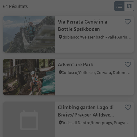
64
Résultats
Via Ferrata Genie in a
Bottle Speikboden
Riobianco/Weissenbach - Valle Aurina/Ahrntal, Sand in Taufers/Campo Tures, Ahrntal/Valle Aurina
Adventure Park
Colfosco/Colfosco, Corvara, Dolomites Region Alta Badia
Climbing garden Lago di
Braies/Pragser Wildsee
Lake
Braies di Dentro/Innerprags, Prags/Braies, Dolomites Region 3 Zinnen