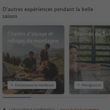
D'autres expériences pendant la belle
saison
Chalets d'alpage et
Piscines du Su
refuges de montagne
Choississez la meilleure
Plongenz ici
Découvertes & manifestations
Cours de haute montagne