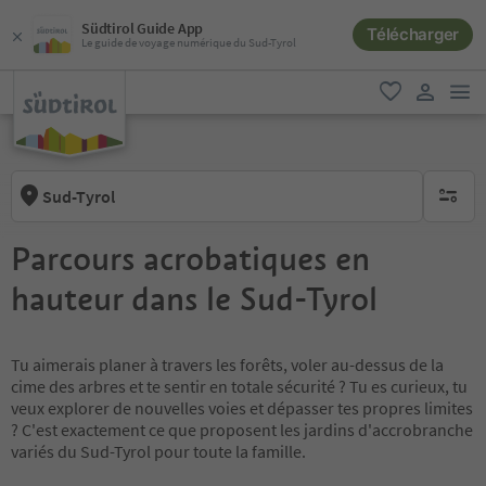
Südtirol Guide App
Télécharger
Le guide de voyage numérique du Sud-Tyrol
lie
favori
lien util
Sud-Tyrol
aucun fi
Parcours acrobatiques en
hauteur dans le Sud-Tyrol
Tu aimerais planer à travers les forêts, voler au-dessus de la
cime des arbres et te sentir en totale sécurité ? Tu es curieux, tu
veux explorer de nouvelles voies et dépasser tes propres limites
? C'est exactement ce que proposent les jardins d'accrobranche
variés du Sud-Tyrol pour toute la famille.