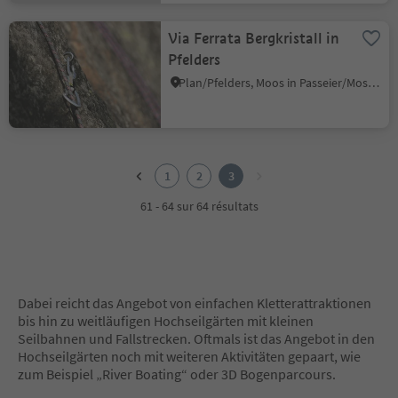
Via Ferrata Bergkristall in
Pfelders
Plan/Pfelders, Moos in Passeier/Moso in Passiria, Meran/Merano and environs
1
2
1
2
3
3
61 - 64 sur 64 résultats
Dabei reicht das Angebot von einfachen Kletterattraktionen
bis hin zu weitläufigen Hochseilgärten mit kleinen
Seilbahnen und Fallstrecken. Oftmals ist das Angebot in den
Hochseilgärten noch mit weiteren Aktivitäten gepaart, wie
zum Beispiel „River Boating“ oder 3D Bogenparcours.