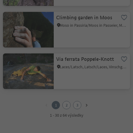
Climbing garden in Moos
Moso in Passiria/Moos in Passeier, Moos in Passeier/Moso in Passiria, Meran/Merano and environs
Via ferrata Poppele-Knott
Laces/Latsch, Latsch/Laces, Vinschgau/Val Venosta
1
2
1
2
3
3
1 - 30 z 64 výsledky