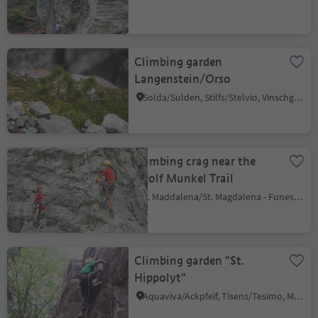
Climbing garden
Langenstein/Orso
Solda/Sulden, Stilfs/Stelvio, Vinschgau/Val Venosta
Climbing crag near the
Adolf Munkel Trail
S. Maddalena/St. Magdalena - Funes/Villnöss, Villnöss/Funes, Dolomites Region Lüsen Villnöss
Climbing garden "St.
Hippolyt"
Aquaviva/Ackpfeif, Tisens/Tesimo, Meran/Merano and environs