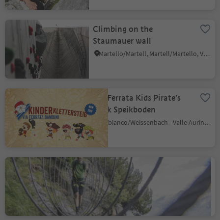
Climbing on the
Staumauer wall
Martello/Martell, Martell/Martello, Vinschgau/Val Venosta
Via Ferrata Kids Pirate's
Rock Speikboden
Riobianco/Weissenbach - Valle Aurina/Ahrntal, Sand in Taufers/Campo Tures, Ahrntal/Valle Aurina
Via Ferrata Avventura in
Natura
Riobianco/Weissenbach - Valle Aurina/Ahrntal, Sand in Taufers/Campo Tures, Ahrntal/Valle Aurina