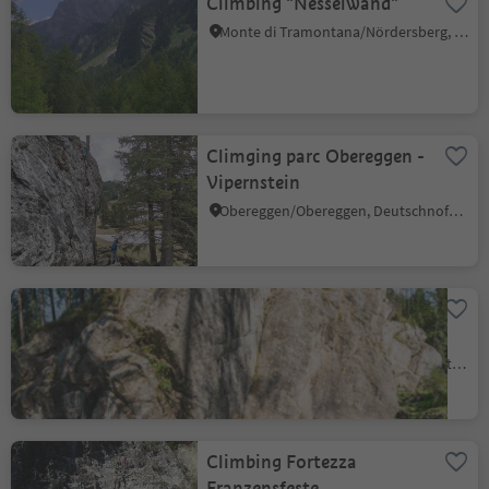
Climbing "Nesselwand"
Monte di Tramontana/Nördersberg, Schlanders/Silandro, Vinschgau/Val Venosta
Climging parc Obereggen -
Vipernstein
Obereggen/Obereggen, Deutschnofen/Nova Ponente, Dolomites Region Eggental
Climbing Garden in
Antholz Niedertal
Anterselva di Sotto/Antholz-Niedertal, Rasen-Antholz/Rasun Anterselva, Dolomites Region Kronplatz/Plan de Corones
Climbing Fortezza
Franzensfeste