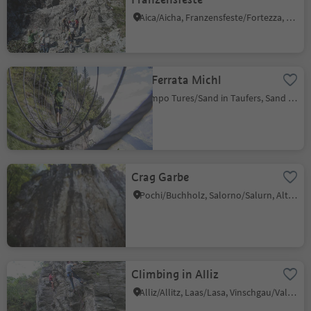
Aica/Aicha, Franzensfeste/Fortezza, Brixen/Bressanone and environs
Via Ferrata Michl
Campo Tures/Sand in Taufers, Sand in Taufers/Campo Tures, Ahrntal/Valle Aurina
Crag Garbe
Pochi/Buchholz, Salorno/Salurn, Alto Adige Wine Road
Climbing in Alliz
Alliz/Allitz, Laas/Lasa, Vinschgau/Val Venosta