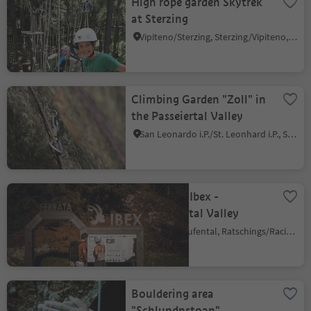
High rope garden Skytrek
at Sterzing
Vipiteno/Sterzing, Sterzing/Vipiteno, Sterzing/Vipiteno and environs
Climbing Garden "Zoll" in
the Passeiertal Valley
San Leonardo i.P./St. Leonhard i.P., St.Leonhard in Passeier/San Leonardo in Passiria, Meran/Merano and environs
Via ferrata Ibex -
Ratschingstal Valley
Valgiovo/Jaufental, Ratschings/Racines, Sterzing/Vipiteno and environs
Bouldering area
"Schlundnstoan"