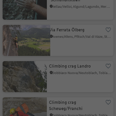
Vellau/Velloi, Algund/Lagundo, Meran/Merano and environs
Via Ferrata Ölberg
Avenes/Afens, Pfitsch/Val di Vizze, Sterzing/Vipiteno and environs
Climbing crag Landro
Dobbiaco Nuova/Neutoblach, Toblach/Dobbiaco, Dolomites Region 3 Zinnen
Climbing crag
Scheweg/Franchi
Dobbiaco Nuova/Neutoblach, Toblach/Dobbiaco, Dolomites Region 3 Zinnen