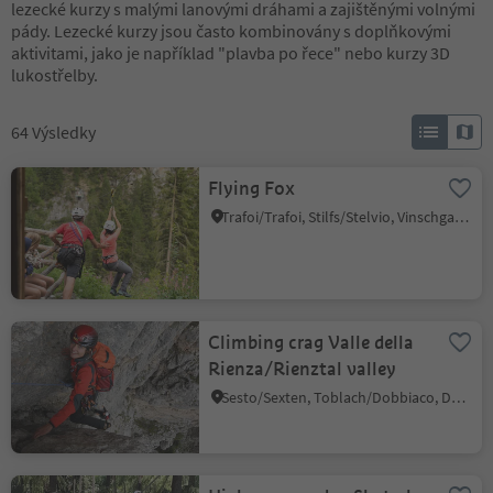
lezecké kurzy s malými lanovými dráhami a zajištěnými volnými
pády. Lezecké kurzy jsou často kombinovány s doplňkovými
aktivitami, jako je například "plavba po řece" nebo kurzy 3D
lukostřelby.
64
Výsledky
Flying Fox
Trafoi/Trafoi, Stilfs/Stelvio, Vinschgau/Val Venosta
Climbing crag Valle della
Rienza/Rienztal valley
Sesto/Sexten, Toblach/Dobbiaco, Dolomites Region 3 Zinnen