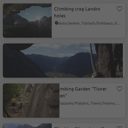
Climbing crag Landro
holes
Sesto/Sexten, Toblach/Dobbiaco, Dolomites Region 3 Zinnen
Via Ferrata Hans
Kammerlander
Acereto/Ahornach, Sand in Taufers/Campo Tures, Ahrntal/Valle Aurina
Climbing Garden "Tisner
Auen"
Plazzoles/Platzers, Tisens/Tesimo, Meran/Merano and environs