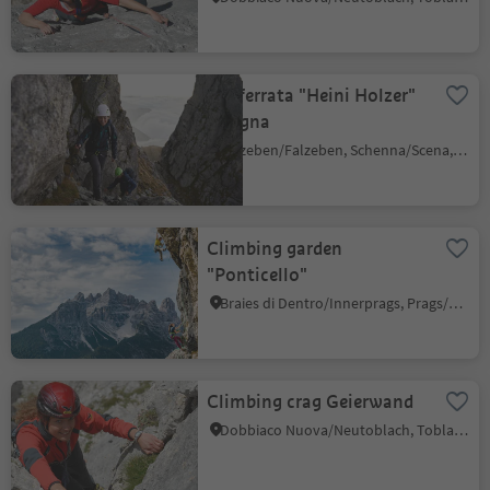
Via ferrata "Heini Holzer"
- Ivigna
Falzeben/Falzeben, Schenna/Scena, Meran/Merano and environs
Climbing garden
"Ponticello"
Braies di Dentro/Innerprags, Prags/Braies, Dolomites Region 3 Zinnen
Climbing crag Geierwand
Dobbiaco Nuova/Neutoblach, Toblach/Dobbiaco, Dolomites Region 3 Zinnen