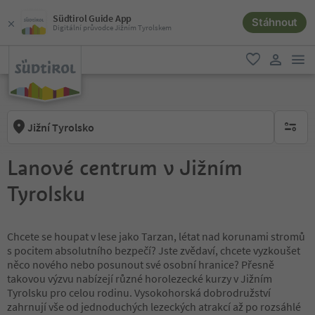
Südtirol Guide App
Stáhnout
Digitální průvodce Jižním Tyrolskem
odk
oblíbené
uživatel
Jižní Tyrolsko
brak ak
Lanové centrum v Jižním
Tyrolsku
Chcete se houpat v lese jako Tarzan, létat nad korunami stromů
s pocitem absolutního bezpečí? Jste zvědaví, chcete vyzkoušet
něco nového nebo posunout své osobní hranice? Přesně
takovou výzvu nabízejí různé horolezecké kurzy v Jižním
Tyrolsku pro celou rodinu. Vysokohorská dobrodružství
zahrnují vše od jednoduchých lezeckých atrakcí až po rozsáhlé