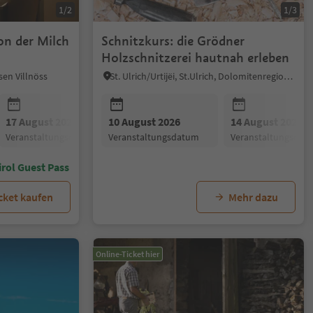
1/2
1/3
on der Milch
Schnitzkurs: die Grödner
Holzschnitzerei hautnah erleben
en Villnöss
St. Ulrich/Urtijëi, St.Ulrich, Dolomitenregion Gröden
17 August 2026
10 August 2026
24 August 2026
14 August 2026
31 August 20
Veranstaltungsdatum
Veranstaltungsdatum
Veranstaltungsdatum
Veranstaltungsdat
Veranstaltun
rol Guest Pass
cket kaufen
Mehr dazu
Online-Ticket hier