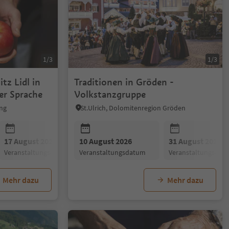
1/3
1/3
tz Lidl in
Traditionen in Gröden -
her Sprache
Volkstanzgruppe
ng
St.Ulrich, Dolomitenregion Gröden
17 August 2026
10 August 2026
24 August 2026
31 August 2026
31 August 20
Veranstaltungsdatum
Veranstaltungsdatum
Veranstaltungsdatum
Veranstaltungsdat
Veranstaltun
Mehr dazu
Mehr dazu