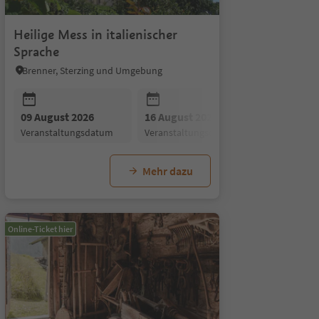
Heilige Mess in italienischer
Sprache
Brenner, Sterzing und Umgebung
26
09 August 2026
23 August 2026
16 August 2026
26 August 2026
23 August
30
gsdatum
Veranstaltungsdatum
Veranstaltungsdatum
Veranstaltungsdatum
Veranstaltungsdatum
Veranstal
V
Mehr dazu
Online-Ticket hier