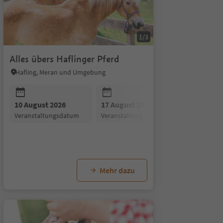
1/3
Alles übers Haflinger Pferd
Hafling, Meran und Umgebung
26
10 August 2026
17 August 2026
24 August
gsdatum
Veranstaltungsdatum
Veranstaltungsdatum
Veranstal
24 August 2026
31 August 2026
07 Se
um
Veranstaltungsdatum
Veranstaltungsdatum
Veran
Mehr dazu