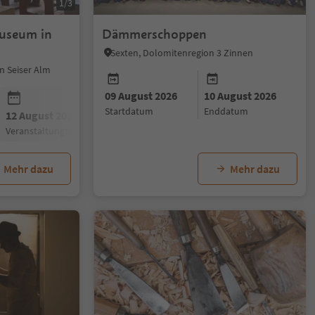
1/3
useum in
Dämmerschoppen
Sexten, Dolomitenregion 3 Zinnen
n Seiser Alm
09 August 2026
10 August 2026
Startdatum
Enddatum
12 August 2026
16 August 2026
19 August 20
Veranstaltungsdatum
Veranstaltungsdatum
Veranstaltun
Mehr dazu
Mehr dazu