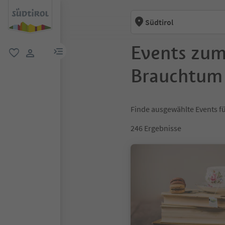
Südtirol
Events zu
menu link
favorit
user link
Brauchtum 
Finde ausgewählte Events fü
246
Ergebnisse