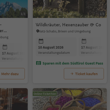
1/3
1/3
-
Wildkräuter, Hexenzauber & Co
er
Natz-Schabs, Brixen und Umgebung
gebung
10 August 2026
17 August 2026
Veranstaltungsdatum
Veranstaltungsdat
17 August 2026
24 August 2026
31 August 20
Veranstaltungsdatum
Veranstaltungsdatum
Veranstaltun
Sparen mit dem Südtirol Guest Pass
Mehr dazu
Ticket kaufen
Online-Ticket hier