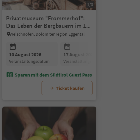
1/3
Privatmuseum "Frommerhof":
Das Leben der Bergbauern im 19.
& 20. Jahrhundert
Welschnofen, Dolomitenregion Eggental
26
10 August 2026
17 August 2026
07 September 2026
17 August 2026
21 August 2026
14 September 2026
24 August
24 Au
21
um
gsdatum
Veranstaltungsdatum
Veranstaltungsdatum
Veranstaltungsdatum
Veranstaltungsdatum
Veranstaltungsdatum
Veranstaltungsdatum
Veranstal
Veran
V
Sparen mit dem Südtirol Guest Pass
Ticket kaufen