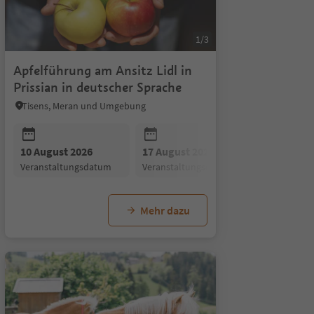
1/3
Apfelführung am Ansitz Lidl in
Prissian in deutscher Sprache
Tisens, Meran und Umgebung
24 August 2026
31 August 2026
07 Se
um
Veranstaltungsdatum
Veranstaltungsdatum
Veran
26
10 August 2026
07 September 2026
17 August 2026
14 September 2026
24 August
21
gsdatum
Veranstaltungsdatum
Veranstaltungsdatum
Veranstaltungsdatum
Veranstaltungsdatum
Veranstal
V
Mehr dazu