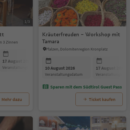
1/3
tt
Kräuterfreuden – Workshop mit
Tamara
n 3 Zinnen
Pfalzen, Dolomitenregion Kronplatz
17 August 2026
24 August 2026
31 August 20
Veranstaltungsdatum
Veranstaltungsdatum
Veranstaltun
10 August 2026
17 August 2026
Veranstaltungsdatum
Veranstaltungsdat
Sparen mit dem Südtirol Guest Pass
Mehr dazu
Ticket kaufen