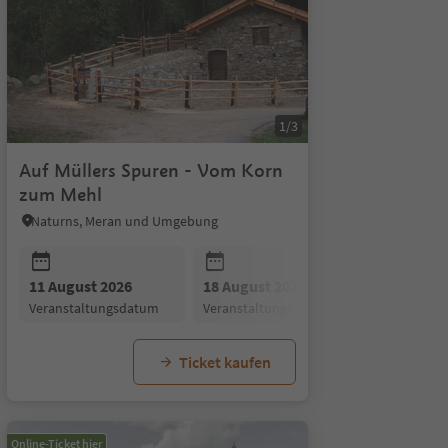
1/3
Auf Müllers Spuren - Vom Korn
zum Mehl
Naturns, Meran und Umgebung
um
11 August 2026
18 August 2026
01 Septem
Veranstaltungsdatum
Veranstaltungsdatum
Veranstal
Ticket kaufen
Online-Ticket hier