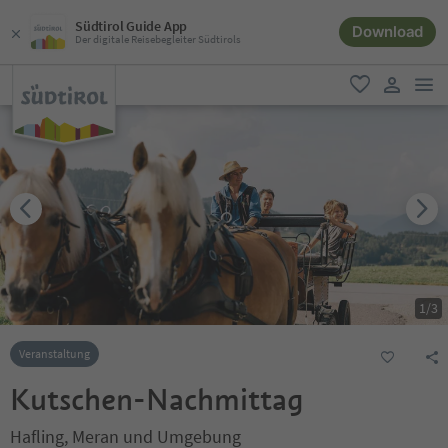
Südtirol Guide App
Download
Der digitale Reisebegleiter Südtirols
men
favorit
user lin
1
/
3
Veranstaltung
Kutschen-Nachmittag
Hafling, Meran und Umgebung