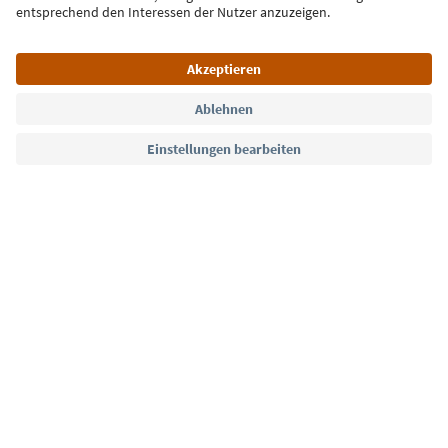
Jetzt anmelden
Sprache: Deutsch
Südtirol Guide App
FAQ
Kontakt
Presse
MICE
Datenschutzerklärung
AGB
Impressum
Cookie Policy
Film commission
Über uns