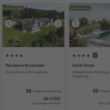
Online buchbar
Online buchbar
1
/
12
S
Residence Rossboden
Hotel Hirzer
Vöran, Meran und Umgebung
Hafling Oberdorf, Hafling
Umgebung
Südtirol Guest Pass
Südtir
ab
130
€
Nacht / Gäste Inkl. MwSt.
Nacht / G