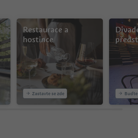
Restaurace a
Divade
hostince
předs
Zastavte se zde
Buďte 