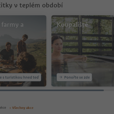
žitky v teplém období
 farmy a
Koupaliště
e s turistikou hned teď
Ponořte se zde
 akce
Všechny akce