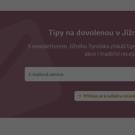
Tipy na dovolenou v Již
S newsletterem Jižního Tyrolska získáš ti
akce i tradiční recep
E-mailová adresa
Přihlas se k odběru news