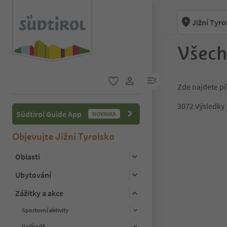
Jižní Tyro
Všech
odkaz na menu
Zde najdete př
oblíbené
uživatelský odkaz
3072
Výsledky
Südtirol Guide App
NOVINKA
1
Objevujte Jižní Tyrolsko
2
3
Oblasti
4
Ubytování
5
6
Zážitky a akce
7
8
Sportovní aktivity
9
10
V přírodě