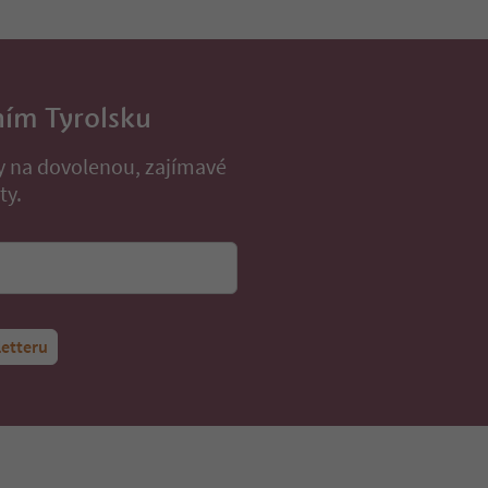
ním Tyrolsku
py na dovolenou, zajímavé
ty.
letteru