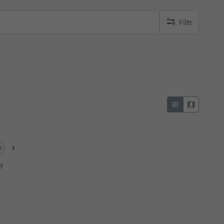
Filtr
brak aktywnych fi
3
ky