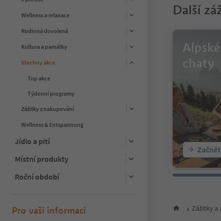
Další zá
11
Wellness a relaxace
12
13
Rodinná dovolená
14
Alpské
Kultura a památky
15
16
chaty
Všechny akce
17
18
Top akce
19
Týdenní programy
20
21
Zážitky z nakupování
22
Wellness & Entspannung
23
24
Jídlo a pití
25
Začnět
26
Místní produkty
27
Roční období
28
29
30
31
Zážitky a
Pro vaši informaci
32