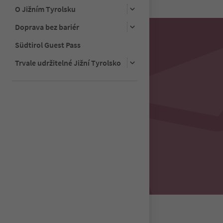
33
O Jižním Tyrolsku
34
35
Doprava bez bariér
36
Südtirol Guest Pass
37
38
Trvale udržitelné Jižní Tyrolsko
39
40
41
42
43
44
45
46
47
48
49
50
51
52
53
54