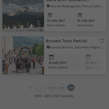
Views
Tiers am Rosengarten/Tires al Catinaccio, Dolomites Region Seiser Alm
15 July 2027
16 July 2027
datum začátku
datum konce
Bruneck Town Festival
Bruneck/Brunico, Dolomites Region Kronplatz/Plan de Corones
16 July 2027
17 July 2027
datum události
datum události
1
2
...
1
101
102
103
3
4
3061 - 3067 z 3067 výsledky
5
6