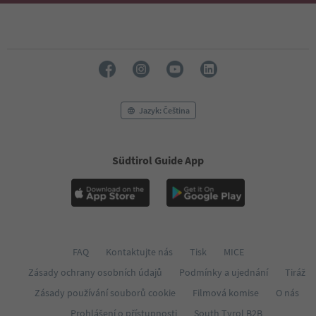
52
53
54
55
56
57
58
59
Jazyk: Čeština
60
61
62
63
Südtirol Guide App
64
65
66
67
68
69
FAQ
Kontaktujte nás
Tisk
MICE
70
71
Zásady ochrany osobních údajů
Podmínky a ujednání
Tiráž
72
Zásady používání souborů cookie
Filmová komise
O nás
73
Prohlášení o přístupnosti
South Tyrol B2B
74