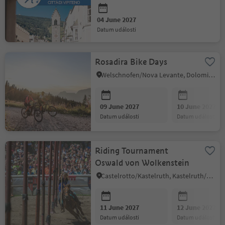
04 June 2027
datum události
Rosadira Bike Days
Welschnofen/Nova Levante, Dolomites Region Eggental
09 June 2027
10 June 2027
datum události
datum události
Riding Tournament
Oswald von Wolkenstein
Castelrotto/Kastelruth, Kastelruth/Castelrotto, Dolomites Region Seiser Alm
11 June 2027
12 June 2027
datum události
datum události