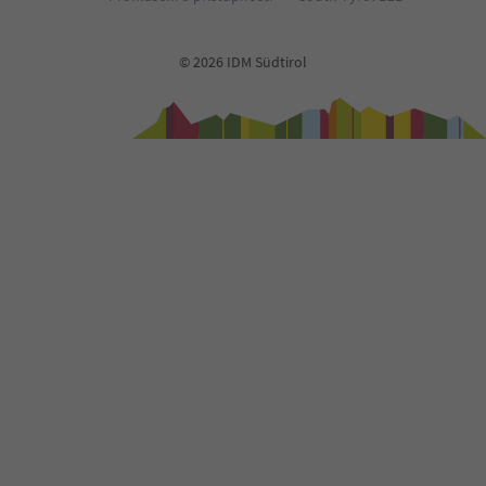
75
76
© 2026 IDM Südtirol
77
78
79
80
81
82
83
84
85
86
87
88
89
90
91
92
93
94
95
96