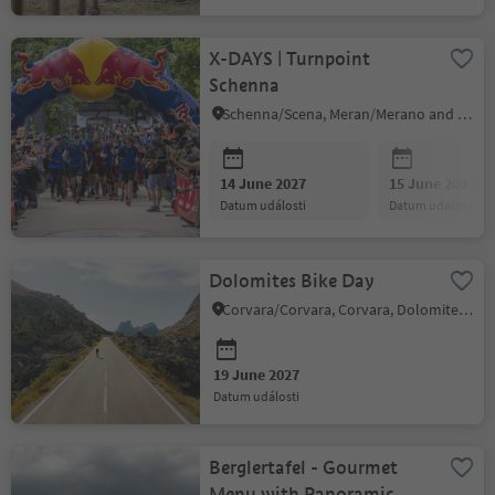
X-DAYS | Turnpoint
Schenna
Schenna/Scena, Meran/Merano and environs
14 June 2027
15 June 2027
datum události
datum události
Dolomites Bike Day
Corvara/Corvara, Corvara, Dolomites Region Alta Badia
19 June 2027
datum události
Berglertafel - Gourmet
Menu with Panoramic