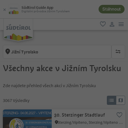
Südtirol Guide App
Stáhnout
Digitální průvodce Jižním Tyrolskem
odk
oblíbené
uživatel
Jižní Tyrolsko
brak ak
Všechny akce v Jižním Tyrolsku
Zde najdete přehled všech akcí v Jižním Tyrolsku
3067
Výsledky
30. Sterzinger Stadtlauf
Sterzing/Vipiteno, Sterzing/Vipiteno and environs