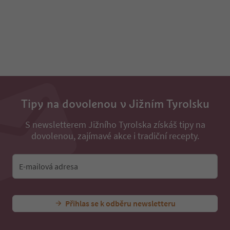
30
31
32
33
34
35
36
37
38
39
Tipy na dovolenou v Jižním Tyrolsku
40
41
S newsletterem Jižního Tyrolska získáš tipy na
42
dovolenou, zajímavé akce i tradiční recepty.
43
44
45
E-mailová adresa
46
47
48
49
Přihlas se k odběru newsletteru
50
51