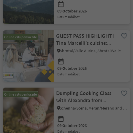
Altrasen
09 October 2026
datum události
GUEST PASS HIGHLIGHT |
Online vstupenka zde
Tina Marcelli’s cuisine:
dumplings,cabbage &
Ahrntal/Valle Aurina, Ahrntal/Valle Aurina
beets
09 October 2026
datum události
Dumpling Cooking Class
Online vstupenka zde
with Alexandra from
Lechnerhof farm
Schenna/Scena, Meran/Merano and environs
09 October 2026
datum události