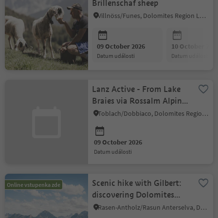
Brillenschaf sheep
Villnöss/Funes, Dolomites Region Lüsen Villnöss
09 October 2026
10 October 202
datum události
datum události
Lanz Active - From Lake
Braies via Rossalm Alpine
Hut to Brückele
Toblach/Dobbiaco, Dolomites Region 3 Zinnen
09 October 2026
datum události
Scenic hike with Gilbert:
Online vstupenka zde
discovering Dolomites
views and the ruin
Rasen-Antholz/Rasun Anterselva, Dolomites Region Kronplatz/Plan de Corones