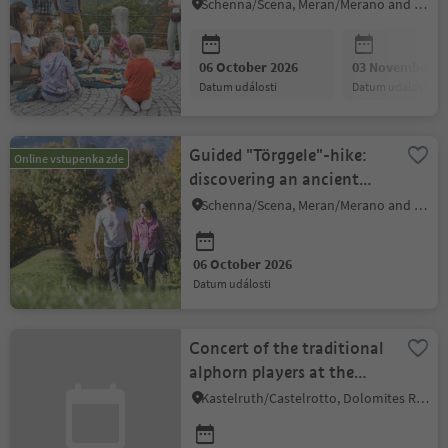
Schenna/Scena, Meran/Merano and environs
06 October 2026
03 November 2
datum události
datum události
Guided "Törggele"-hike:
Online vstupenka zde
discovering an ancient
South Tyrolean tradition
Schenna/Scena, Meran/Merano and environs
06 October 2026
datum události
Concert of the traditional
alphorn players at the
Tschötsch hut
Kastelruth/Castelrotto, Dolomites Region Seiser Alm