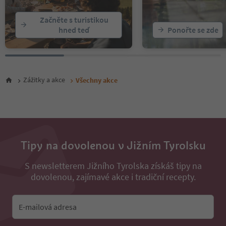
21
22
Začněte s turistikou
23
hned teď
Ponořte se zde
24
25
26
27
28
Zážitky a akce
Všechny akce
29
30
31
32
33
34
35
Tipy na dovolenou v Jižním Tyrolsku
36
37
S newsletterem Jižního Tyrolska získáš tipy na
38
dovolenou, zajímavé akce i tradiční recepty.
39
40
41
E-mailová adresa
42
43