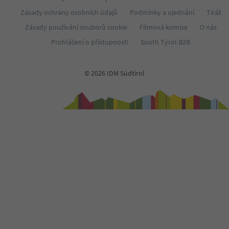
66
Zásady ochrany osobních údajů
Podmínky a ujednání
Tiráž
67
68
Zásady používání souborů cookie
Filmová komise
O nás
69
Prohlášení o přístupnosti
South Tyrol B2B
70
71
72
© 2026 IDM Südtirol
73
74
75
76
77
78
79
80
81
82
83
84
85
86
87
88