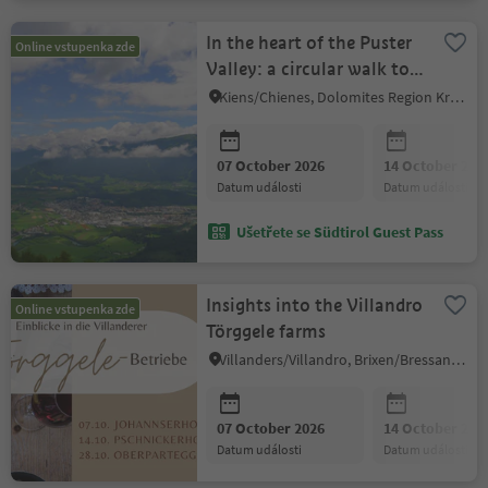
In the heart of the Puster
Online vstupenka zde
Valley: a circular walk to
the Tree of Love
Kiens/Chienes, Dolomites Region Kronplatz/Plan de Corones
07 October 2026
14 October 202
datum události
datum události
Ušetřete se Südtirol Guest Pass
Insights into the Villandro
Online vstupenka zde
Törggele farms
Villanders/Villandro, Brixen/Bressanone and environs
07 October 2026
14 October 202
datum události
datum události