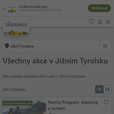
Südtirol Guide App
Stáhnout
Digitální průvodce Jižním Tyrolskem
odk
oblíbené
uživatel
Jižní Tyrolsko
brak ak
Všechny akce v Jižním Tyrolsku
Zde najdete přehled všech akcí v Jižním Tyrolsku
3067
Výsledky
Family Program: Weaving
Online vstupenka zde
a lantern