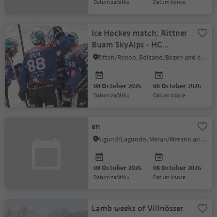
datum začátku
datum konce
Ice Hockey match: Rittner
Buam SkyAlps - HC
Gherdeina
Ritten/Renon, Bolzano/Bozen and environs
08 October 2026
08 October 2026
datum začátku
datum konce
en
Algund/Lagundo, Meran/Merano and environs
08 October 2026
08 October 2026
datum začátku
datum konce
Lamb weeks of Villnösser