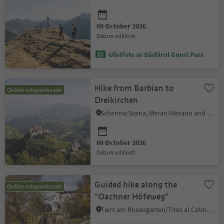
08 October 2026
datum události
Ušetřete se Südtirol Guest Pass
Hike from Barbian to
Online vstupenka zde
Dreikirchen
Schenna/Scena, Meran/Merano and environs
08 October 2026
datum události
Guided hike along the
Online vstupenka zde
"Oachner Höfeweg"
Tiers am Rosengarten/Tires al Catinaccio, Dolomites Region Seiser Alm