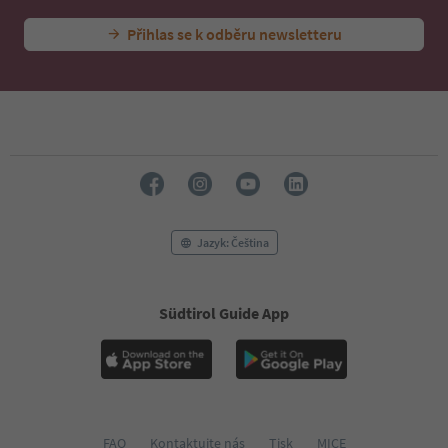
44
45
Přihlas se k odběru newsletteru
46
47
48
49
50
51
52
53
54
55
Jazyk: Čeština
56
57
58
Südtirol Guide App
59
60
61
62
63
64
65
FAQ
Kontaktujte nás
Tisk
MICE