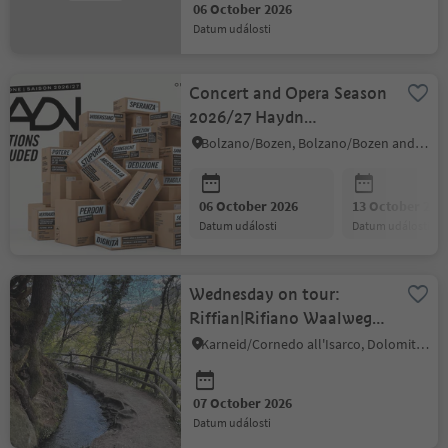
06 October 2026
datum události
Concert and Opera Season
2026/27 Haydn
Foundation –
Bolzano/Bozen, Bolzano/Bozen and environs
Bolzano/Bozen
06 October 2026
13 October 202
datum události
datum události
Wednesday on tour:
Riffian|Rifiano Waalweg
path
Karneid/Cornedo all'Isarco, Dolomites Region Eggental
07 October 2026
datum události