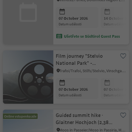
07 October 2026
14 October 202
datum události
datum události
Ušetřete se Südtirol Guest Pass
Film journey "Stelvio
National Park" -
Documentary evening
Trafoi/Trafoi, Stilfs/Stelvio, Vinschgau/Val Venosta
07 October 2026
07 October 202
datum události
datum události
Guided summit hike ·
Online vstupenka zde
Glaitner Hochjoch (2,389
m)
Moos in Passeier/Moso in Passiria, Meran/Merano and environs