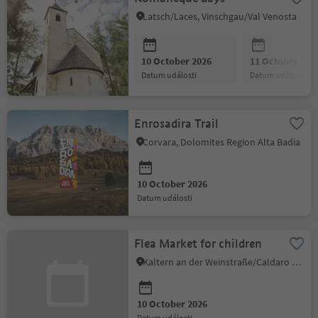
Latsch/Laces, Vinschgau/Val Venosta
10 October 2026
11 October 202
datum události
datum události
Enrosadira Trail
Corvara, Dolomites Region Alta Badia
10 October 2026
datum události
Flea Market for children
Kaltern an der Weinstraße/Caldaro sulla Strada del Vino, Alto Adige Wine Road
10 October 2026
datum události