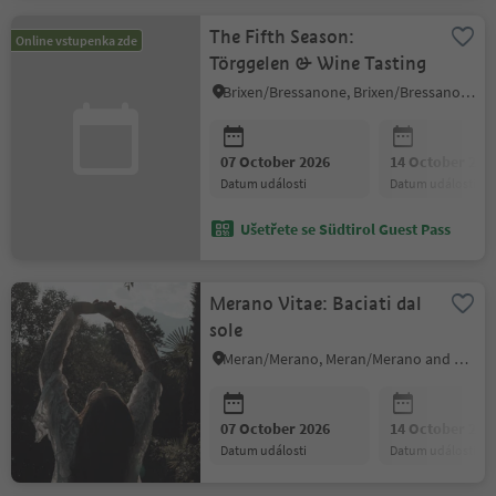
The Fifth Season:
Online vstupenka zde
Törggelen & Wine Tasting
Brixen/Bressanone, Brixen/Bressanone and environs
07 October 2026
14 October 202
datum události
datum události
Ušetřete se Südtirol Guest Pass
Merano Vitae: Baciati dal
sole
Meran/Merano, Meran/Merano and environs
07 October 2026
14 October 202
datum události
datum události