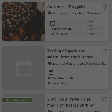
Autumn - "Törggelen"
Naturns/Naturno, Meran/Merano and environs
07 October 2026
14 October 202
datum události
datum události
Tasting of speck and
salami from the butchery
Stefan
Kastelruth/Castelrotto, Dolomites Region Seiser Alm
07 October 2026
datum události
Slow Food Travel - The
Online vstupenka zde
magic of incense burning
Villnöss/Funes, Dolomites Region Lüsen Villnöss