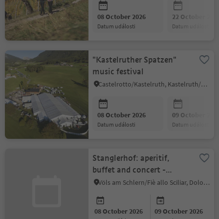
08 October 2026
22 October 202
datum události
datum události
"Kastelruther Spatzen"
music festival
Castelrotto/Kastelruth, Kastelruth/Castelrotto, Dolomites Region Seiser Alm
08 October 2026
09 October 202
datum události
datum události
Stanglerhof: aperitif,
buffet and concert -
Ghirardini & Biscuola
Völs am Schlern/Fiè allo Sciliar, Dolomites Region Seiser Alm
08 October 2026
09 October 2026