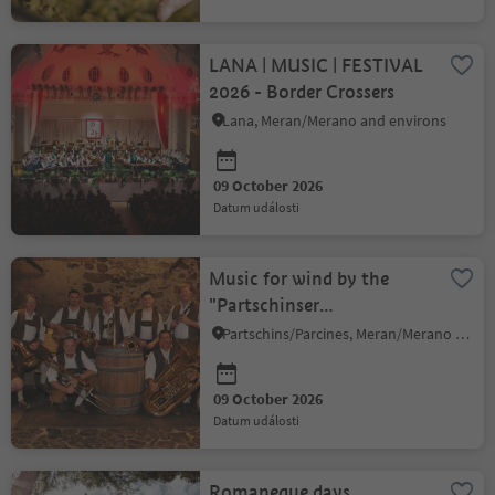
LANA | MUSIC | FESTIVAL
2026 - Border Crossers
Lana, Meran/Merano and environs
09 October 2026
datum události
Music for wind by the
"Partschinser
Böhmischen" with heart
Partschins/Parcines, Meran/Merano and environs
and momentum
09 October 2026
datum události
Romaneque days