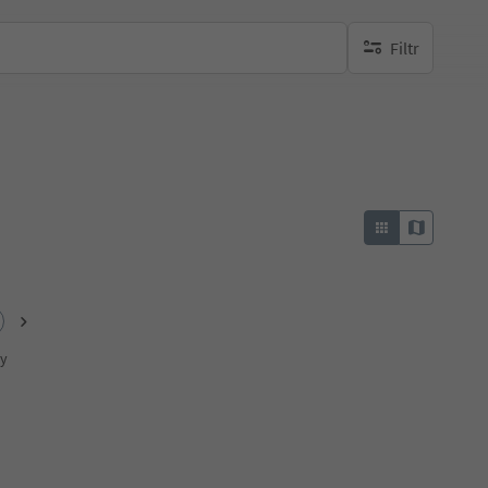
Filtr
brak aktywnych fi
ky