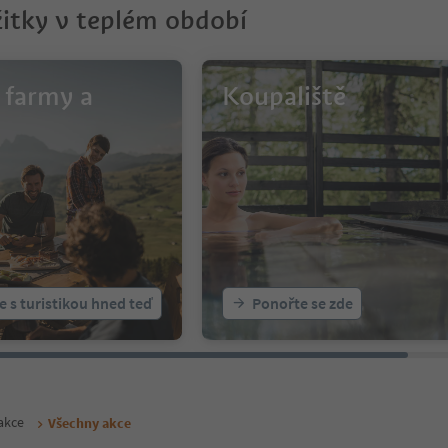
žitky v teplém období
 farmy a
Koupaliště
e s turistikou hned teď
Ponořte se zde
 akce
Všechny akce