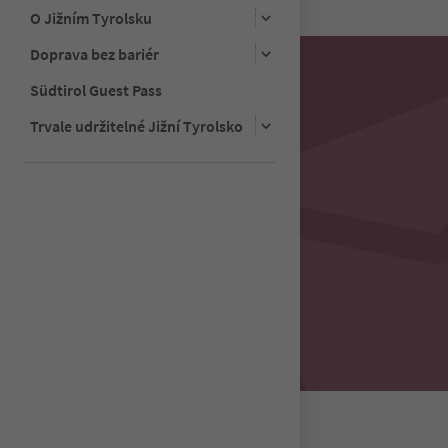
33
O Jižním Tyrolsku
34
35
Doprava bez bariér
36
Südtirol Guest Pass
37
38
Trvale udržitelné Jižní Tyrolsko
39
40
41
42
43
44
45
46
47
48
49
50
51
52
53
54