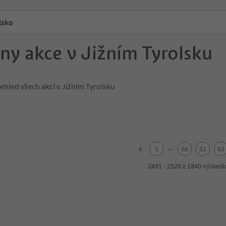
lsko
ny akce v Jižním Tyrolsku
ehled všech akcí v Jižním Tyrolsku
...
1
60
61
62
2491 - 2520 z 1840 výsled