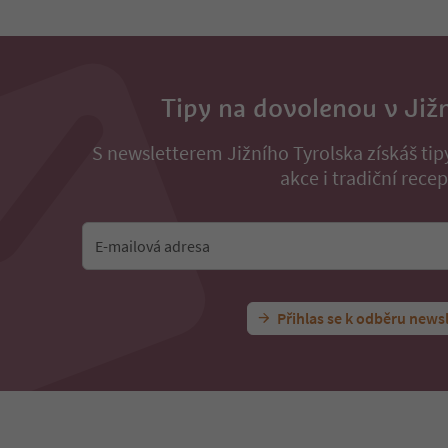
Tipy na dovolenou v Již
S newsletterem Jižního Tyrolska získáš ti
akce i tradiční recep
E-mailová adresa
Přihlas se k odběru news