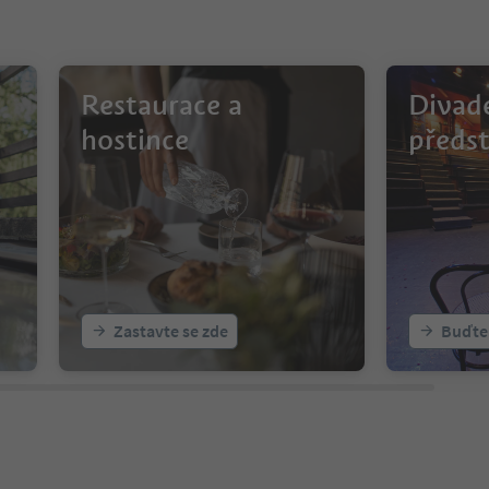
Restaurace a
Divade
hostince
předs
Zastavte se zde
Buďte 