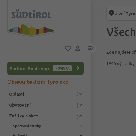
Jižní Tyro
Všech
odkaz na menu
Zde najdete př
oblíbené
uživatelský odkaz
1840
Výsledky
Südtirol Guide App
NOVINKA
1
Objevujte Jižní Tyrolsko
2
3
Oblasti
4
Ubytování
5
6
Zážitky a akce
7
8
Sportovní aktivity
9
10
V přírodě