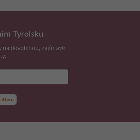
ním Tyrolsku
py na dovolenou, zajímavé
ty.
letteru