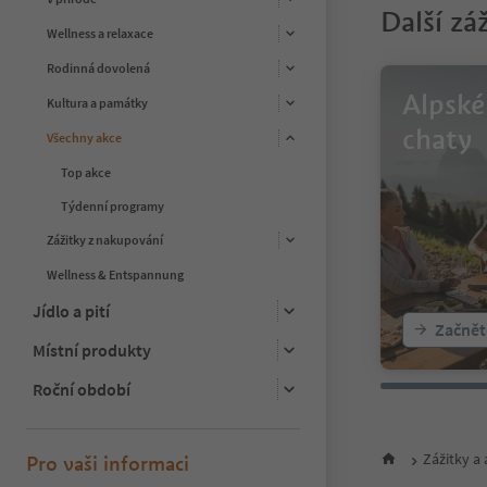
Další zá
11
Wellness a relaxace
12
13
Rodinná dovolená
14
Alpské
Kultura a památky
15
16
chaty
Všechny akce
17
18
Top akce
19
Týdenní programy
20
21
Zážitky z nakupování
22
Wellness & Entspannung
23
24
Jídlo a pití
25
Začnět
26
Místní produkty
27
Roční období
28
29
30
31
Zážitky a
Pro vaši informaci
32