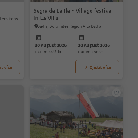
Segra da La Ila - Village festival
in La Villa
d environs
Badia, Dolomites Region Alta Badia
30 August 2026
30 August 2026
datum začátku
datum konce
it více
Zjistit více
1/3