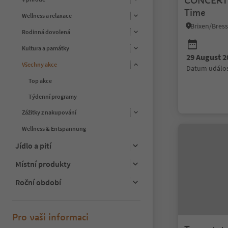
CONCERTO
Time
Wellness a relaxace
Rodinná dovolená
Kultura a památky
29 August 2
Všechny akce
datum událos
Top akce
Týdenní programy
Zážitky z nakupování
Wellness & Entspannung
Jídlo a pití
Místní produkty
Roční období
Pro vaši informaci