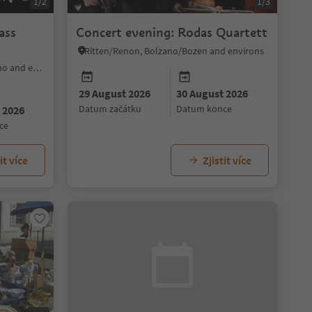
1/2
1/3
ass
Concert evening: Rodas Quartett
Ritten/Renon, Bolzano/Bozen and environs
Sterzing/Vipiteno, Sterzing/Vipiteno and environs
29 August 2026
30 August 2026
datum začátku
datum konce
 2026
ce
it více
Zjistit více