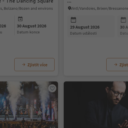
e - The Dancing Square
...
rs, Bolzano/Bozen and environs
026
30 August 2026
29 August 2026
30 
ku
datum konce
datum události
dat
Zjistit více
Zjist