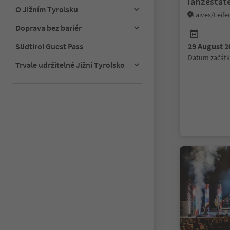
Tanzestat
O Jižním Tyrolsku
Laives/Leife
Doprava bez bariér
Südtirol Guest Pass
29 August 2
datum začát
Trvale udržitelné Jižní Tyrolsko