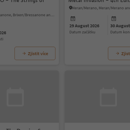
 – The Strings of
Metal Invasion – 4th Edi
Meran/Merano, Meran/Merano an
Brixen/Bressanone, Brixen/Bressanone and environs
29 August 2026
30 August
datum začátku
datum kon
026
ti
Zjistit více
Zjist