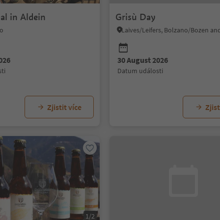
al in Aldein
Grisù Day
no
Laives/Leifers, Bolzano/Bozen an
026
30 August 2026
ti
datum události
Zjistit více
Zjist
1/2