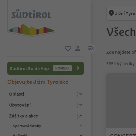
Jižní Tyro
Všech
odkaz na menu
Zde najdete př
oblíbené
uživatelský odkaz
3354
Výsledky
Südtirol Guide App
NOVINKA
Objevujte Jižní Tyrolsko
Oblasti
Ubytování
Zážitky a akce
Sportovní aktivity
V přírodě