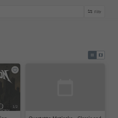
Filtr
brak aktywnych fi
1/2