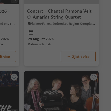
1/2
026 -
Concert - Chantal Ramona Veit
& Amarida String Quartet
Bolzano/Bozen, Bolzano/Bozen and environs
Pfalzen/Falzes, Dolomites Region Kronplatz/Plan de Corones
 2026
29 August 2026
ce
datum události
it více
Zjistit více