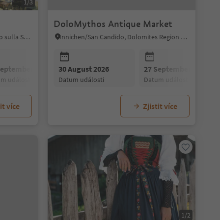
1/3
DoloMythos Antique Market
Kaltern an der Weinstraße/Caldaro sulla Strada del Vino, Alto Adige Wine Road
Innichen/San Candido, Dolomites Region 3 Zinnen
September 2026
30 August 2026
18 October 2026
27 September 2026
um události
datum události
datum události
datum události
it více
Zjistit více
1/2