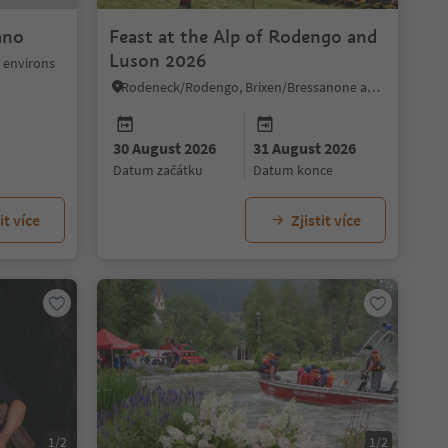
ano
Feast at the Alp of Rodengo and
Luson 2026
 environs
Rodeneck/Rodengo, Brixen/Bressanone and environs
30 August 2026
31 August 2026
datum začátku
datum konce
it více
Zjistit více
1/2
1/2