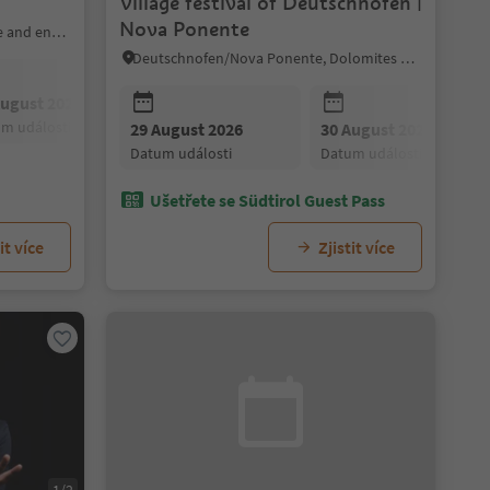
Village festival of Deutschnofen |
Nova Ponente
Vintl/Vandoies, Brixen/Bressanone and environs
Deutschnofen/Nova Ponente, Dolomites Region Eggental
August 2026
um události
29 August 2026
30 August 2026
datum události
datum události
Ušetřete se Südtirol Guest Pass
it více
Zjistit více