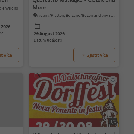
tion
Quartetto Matiegka - Classic and
More
d environs
Vadena/Pfatten, Bolzano/Bozen and environs
 2026
ce
29 August 2026
datum události
it více
Zjistit více
1/3