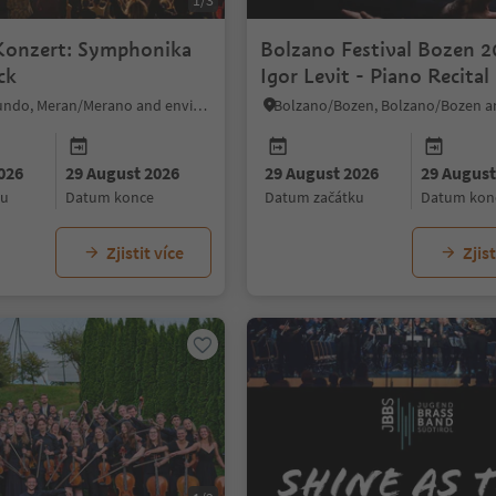
1/3
Konzert: Symphonika
Bolzano Festival Bozen 2
ck
Igor Levit - Piano Recital
Algund/Lagundo, Meran/Merano and environs
026
29 August 2026
29 August 2026
29 August
ku
datum konce
datum začátku
datum kon
Zjistit více
Zjist