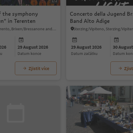
1/2
f the symphony
Concerto della Jugend Br
n" in Terenten
Band Alto Adige
Terenten/Terento, Brixen/Bressanone and environs
026
29 August 2026
29 August 2026
30 August
ku
datum konce
datum začátku
datum kon
Zjistit více
Zjist