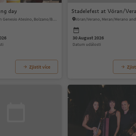
ing day
Stadelefest at Vöran/Ver
Jenesien/San Genesio Atesino, Bolzano/Bozen and environs
Vöran/Verano, Meran/Merano and
026
30 August 2026
ti
datum události
Zjistit více
Zjist