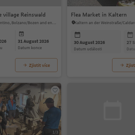
e village Reinswald
Flea Market in Kaltern
Sarntal/Sarentino, Bolzano/Bozen and environs
026
31 August 2026
30 August 2026
27 
ku
datum konce
datum události
dat
Zjistit více
Zjist
1/3