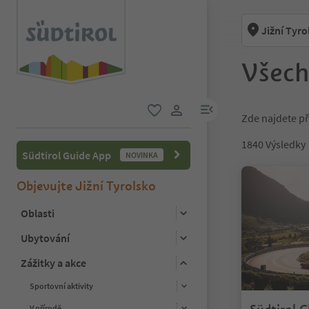
Jižní Tyro
Všech
odkaz na menu
Zde najdete př
oblíbené
uživatelský odkaz
1840
Výsledky
Südtirol Guide App
NOVINKA
Objevujte Jižní Tyrolsko
Oblasti
Ubytování
Zážitky a akce
Sportovní aktivity
V přírodě