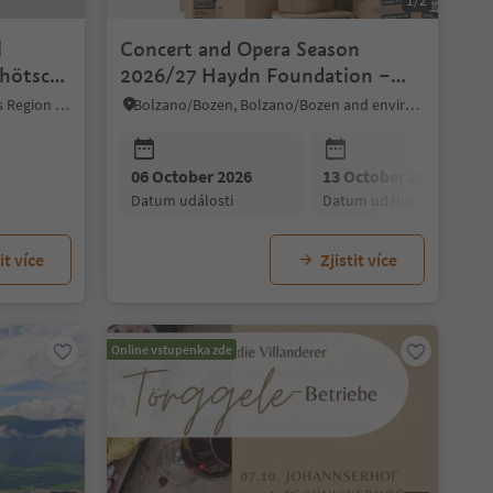
1/2
l
Concert and Opera Season
chötsch
2026/27 Haydn Foundation –
Bolzano/Bozen
Kastelruth/Castelrotto, Dolomites Region Seiser Alm
Bolzano/Bozen, Bolzano/Bozen and environs
06 October 2026
13 October 2026
datum události
datum události
it více
Zjistit více
Online vstupenka zde