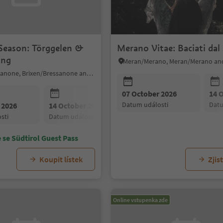
 Season: Törggelen &
Merano Vitae: Baciati dal 
ing
Meran/Merano, Meran/Merano an
Brixen/Bressanone, Brixen/Bressanone and environs
07 October 2026
14 
datum události
dat
 2026
14 October 2026
21 October 2026
sti
datum události
datum události
 se Südtirol Guest Pass
Koupit lístek
Zjist
Online vstupenka zde