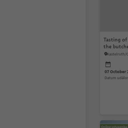
Tasting of
the butch
07 October 
datum událos
Online vstupenka 