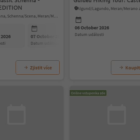
lassic Schenna -
Guided Hiking Tour: Cast
EDITION
Scena/Schenna, Schenna/Scena, Meran/Merano and environs
06 October 2026
datum události
 2026
07 October 2026
08 October 2026
sti
datum události
datum události
Zjistit více
Koupit 
Online vstupenka zde