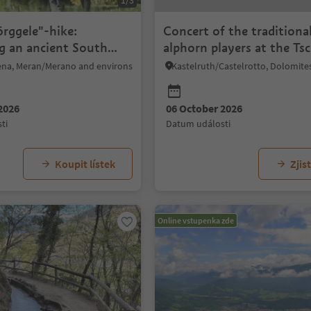
1/3
rggele"-hike:
Concert of the traditiona
ng an ancient South
alphorn players at the Ts
radition
hut
na, Meran/Merano and environs
2026
06 October 2026
ti
datum události
Koupit lístek
Zjist
Online vstupenka zde