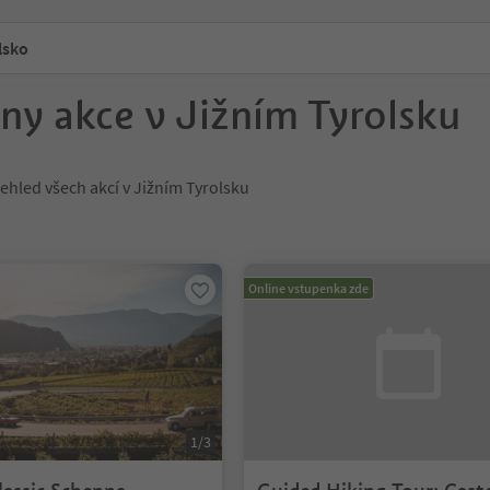
lsko
ny akce v Jižním Tyrolsku
ehled všech akcí v Jižním Tyrolsku
Online vstupenka zde
1/3