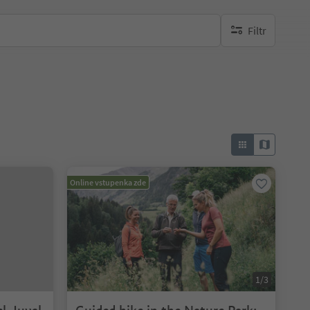
Filtr
brak aktywnych fi
Online vstupenka zde
1/3