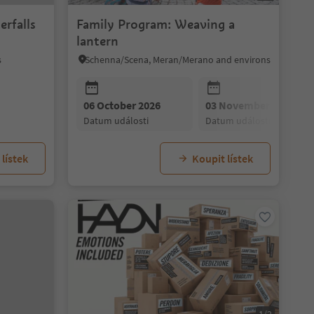
erfalls
Family Program: Weaving a
lantern
s
Schenna/Scena, Meran/Merano and environs
06 October 2026
03 November 2026
datum události
datum události
lístek
Koupit lístek