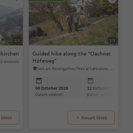
1/3
1/3
ikirchen
Guided hike along the "Oachner
Höfeweg"
d environs
Tiers am Rosengarten/Tires al Catinaccio, Dolomites Region Seiser Alm
08 October 2026
22 October 2026
datum události
datum události
lístek
Koupit lístek