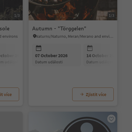
1/3
1/3
sole
Autumn - "Törggelen"
d environs
Naturns/Naturno, Meran/Merano and environs
October 2026
07 October 2026
21 October 2026
14 October 2026
28 October 2026
um události
datum události
datum události
datum události
datum události
28 October 2026
04 November 2026
11 November 
datum události
datum události
datum události
it více
Zjistit více