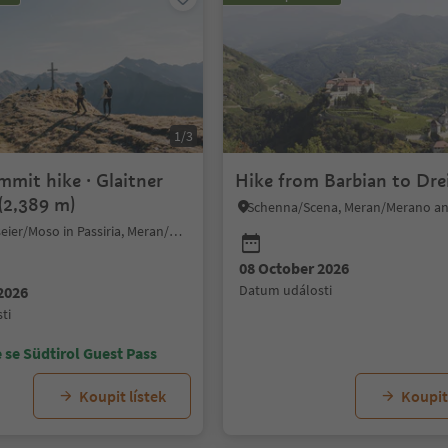
1/3
mit hike · Glaitner
Hike from Barbian to Dre
(2,389 m)
Schenna/Scena, Meran/Merano an
Moos in Passeier/Moso in Passiria, Meran/Merano and environs
08 October 2026
datum události
2026
ti
 se Südtirol Guest Pass
Koupit lístek
Koupit 