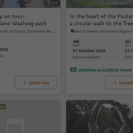
1/3
 on tour:
In the heart of the Puster
ifiano Waalweg path
a circular walk to the Tree
Love
Karneid/Cornedo all'Isarco, Dolomites Region Eggental
2026
07 October 2026
14 
ti
datum události
dat
Ušetřete se Südtirol Guest
Zjistit více
Koupit 
zde