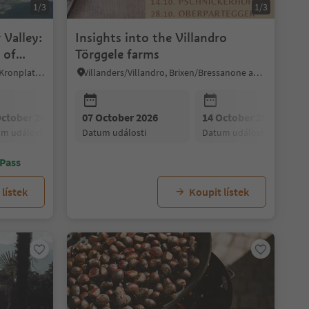
1/3
1/3
 Valley:
Insights into the Villandro
 of
Törggele farms
Kiens/Chienes, Dolomites Region Kronplatz/Plan de Corones
Villanders/Villandro, Brixen/Bressanone and environs
October 2026
07 October 2026
21 October 2026
14 October 2026
28 October 2026
um události
datum události
datum události
datum události
datum události
 Pass
lístek
Koupit lístek