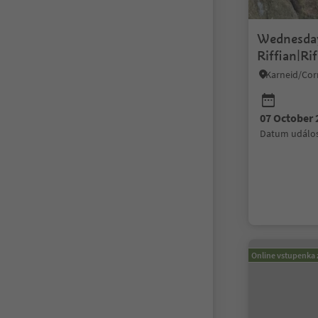
Wednesday
Riffian|R
07 October 
datum událos
Online vstupenka 