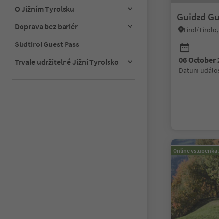
O Jižním Tyrolsku
Guided Gu
Doprava bez bariér
Tirol/Tirol
Südtirol Guest Pass
06 October 
Trvale udržitelné Jižní Tyrolsko
datum událos
Online vstupenka 