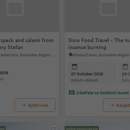
 speck and salami from
Slow Food Travel - The m
ery Stefan
incense burning
Kastelruth/Castelrotto, Dolomites Region Seiser Alm
2026
07 October 2026
14 
ti
datum události
dat
Ušetřete se Südtirol Guest
Zjistit více
Koupit 
zde
Online vstupenka zde