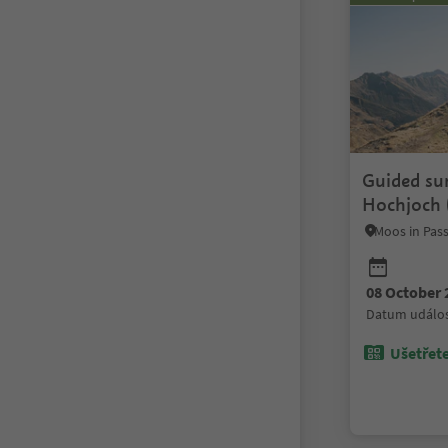
Guided sum
Hochjoch 
08 October 
datum událos
Ušetřete