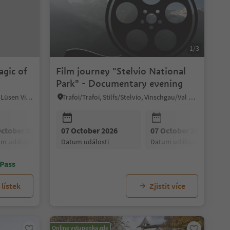
1/3
agic of
Film journey "Stelvio National
Park" - Documentary evening
Villnöss/Funes, Dolomites Region Lüsen Villnöss
Trafoi/Trafoi, Stilfs/Stelvio, Vinschgau/Val Venosta
October 2026
07 October 2026
21 October 2026
07 October 2026
28 October 2026
um události
datum události
datum události
datum události
datum události
 Pass
lístek
Zjistit více
Online vstupenka zde