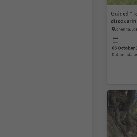
Guided "Tö
discoveri
Tyrolean t
Schenna/Sce
06 October 
datum událos