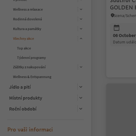
Südtirol C
GOLDEN 
Wellness a relaxace
Rodinná dovolená
Kultura a památky
06 October
Všechny akce
datum událo
Top akce
Týdenní programy
Zážitky z nakupování
Wellness & Entspannung
Jídlo a pití
Místní produkty
Roční období
Pro vaši informaci