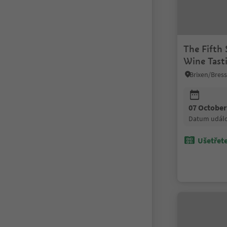
The Fifth
Wine Tast
07 October
datum událo
Ušetřete