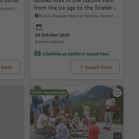
el Juval
Guided hike in the Nature Park:
from the ice age to the Stieber
Algund/Lagundo, Meran/Merano and environs
Waterfall
Moos in Passeier/Moso in Passiria, Meran/Merano and environs
06 October 2026
09 October 2026
10 October 2026
11 October 20
datum události
datum události
datum události
datum události
Ušetřete se Südtirol Guest Pass
lístek
Koupit lístek
Online vstupenka zde
1/3