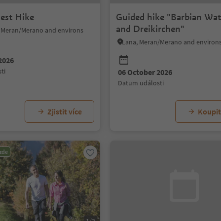
est Hike
Guided hike "Barbian Wat
and Dreikirchen"
o, Meran/Merano and environs
Lana, Meran/Merano and environ
2026
ti
06 October 2026
datum události
Zjistit více
Koupit 
zde