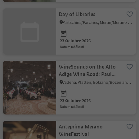
Day of Libraries
Partschins/Parcines, Meran/Merano and environs
23 October 2026
datum události
WineSounds on the Alto
Adige Wine Road: Paul
Herbst at the Rock Cellar
Vadena/Pfatten, Bolzano/Bozen and environs
23 October 2026
datum události
Anteprima Merano
WineFestival