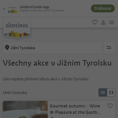
Südtirol Guide App
Stáhnout
Digitální průvodce Jižním Tyrolskem
odk
oblíbené
uživatel
Jižní Tyrolsko
brak ak
Všechny akce v Jižním Tyrolsku
Zde najdete přehled všech akcí v Jižním Tyrolsku
1840
Výsledky
Gourmet autumn: : Wine
& Pleasure at the Gasthof