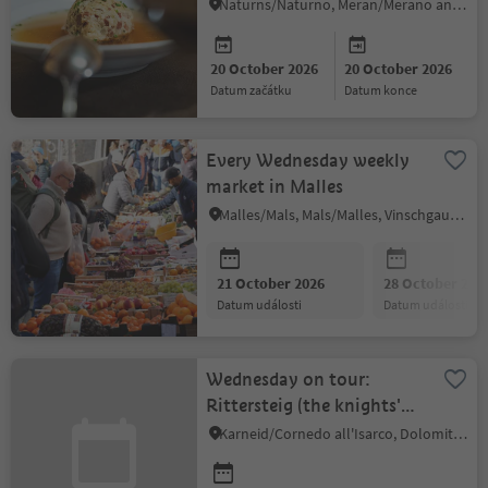
Falkenstein
Naturns/Naturno, Meran/Merano and environs
20 October 2026
20 October 2026
datum začátku
datum konce
Every Wednesday weekly
market in Malles
Malles/Mals, Mals/Malles, Vinschgau/Val Venosta
21 October 2026
28 October 202
datum události
datum události
Wednesday on tour:
Rittersteig (the knights'
path) Naturns|Naturno
Karneid/Cornedo all'Isarco, Dolomites Region Eggental