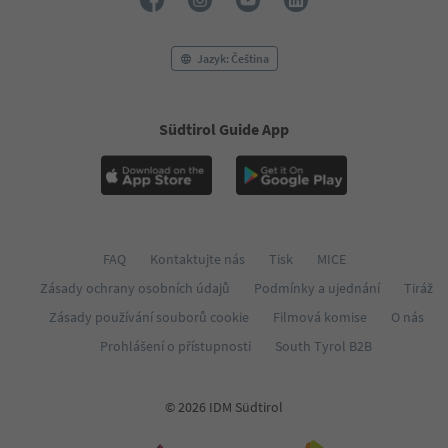
53
54
55
Jazyk: Čeština
56
57
58
Südtirol Guide App
59
60
61
62
FAQ
Kontaktujte nás
Tisk
MICE
Zásady ochrany osobních údajů
Podmínky a ujednání
Tiráž
Zásady používání souborů cookie
Filmová komise
O nás
Prohlášení o přístupnosti
South Tyrol B2B
© 2026 IDM Südtirol