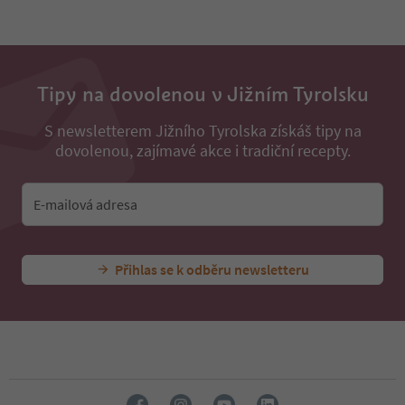
31
32
33
34
35
Tipy na dovolenou v Jižním Tyrolsku
36
37
S newsletterem Jižního Tyrolska získáš tipy na
38
dovolenou, zajímavé akce i tradiční recepty.
39
40
41
E-mailová adresa
42
43
44
45
Přihlas se k odběru newsletteru
46
47
48
49
50
51
52