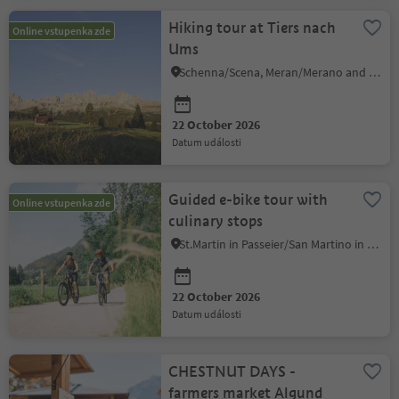
Hiking tour at Tiers nach
Online vstupenka zde
Ums
Schenna/Scena, Meran/Merano and environs
22 October 2026
datum události
Guided e-bike tour with
Online vstupenka zde
culinary stops
St.Martin in Passeier/San Martino in Passiria, Meran/Merano and environs
22 October 2026
datum události
CHESTNUT DAYS -
farmers market Algund