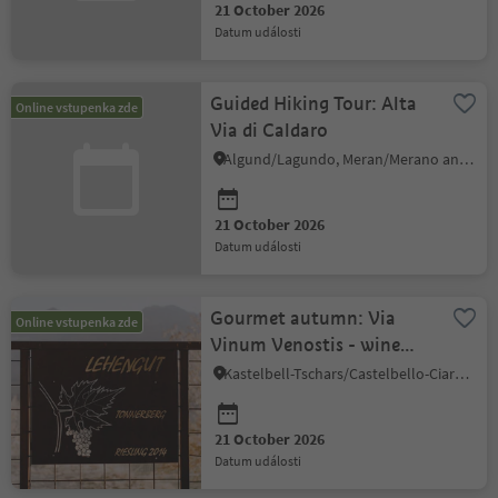
21 October 2026
datum události
Guided Hiking Tour: Alta
Online vstupenka zde
Via di Caldaro
Algund/Lagundo, Meran/Merano and environs
21 October 2026
datum události
Gourmet autumn: Via
Online vstupenka zde
Vinum Venostis - wine
growing in Galsaun:
Kastelbell-Tschars/Castelbello-Ciardes, Vinschgau/Val Venosta
Lehengut
21 October 2026
datum události