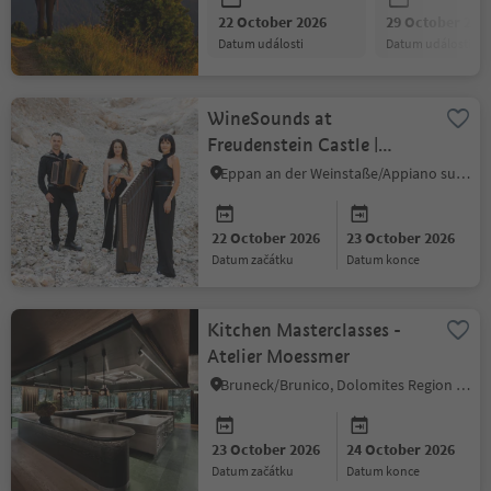
22 October 2026
29 October 202
datum události
datum události
WineSounds at
Freudenstein Castle |
Cordes y buton
Eppan an der Weinstaße/Appiano sulla Strada del Vino, Alto Adige Wine Road
22 October 2026
23 October 2026
datum začátku
datum konce
Kitchen Masterclasses -
Atelier Moessmer
Bruneck/Brunico, Dolomites Region Kronplatz/Plan de Corones
23 October 2026
24 October 2026
datum začátku
datum konce