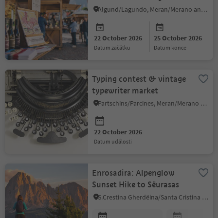
Algund/Lagundo, Meran/Merano and environs
22 October 2026
25 October 2026
datum začátku
datum konce
Typing contest & vintage
typewriter market
Partschins/Parcines, Meran/Merano and environs
22 October 2026
datum události
Enrosadira: Alpenglow
Sunset Hike to Sëurasas
S.Crestina Gherdëina/Santa Cristina Val Gardana, Dolomites Region Val Gardena