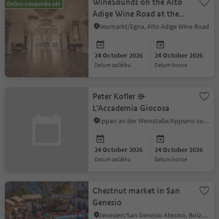
WineSounds on the Alto
Online vstupenka zde
Adige Wine Road at the
Palais Longo
Neumarkt/Egna, Alto Adige Wine Road
24 October 2026
24 October 2026
datum začátku
datum konce
Peter Kofler &
L'Accademia Giocosa
Eppan an der Weinstaße/Appiano sulla Strada del Vino, Alto Adige Wine Road
24 October 2026
24 October 2026
datum začátku
datum konce
Chestnut market in San
Genesio
Jenesien/San Genesio Atesino, Bolzano/Bozen and environs