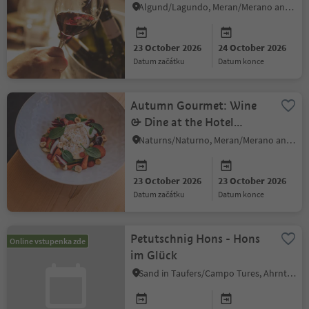
Algund/Lagundo, Meran/Merano and environs
23 October 2026
24 October 2026
datum začátku
datum konce
Autumn Gourmet: Wine
& Dine at the Hotel
Prokulus ****s
Naturns/Naturno, Meran/Merano and environs
23 October 2026
23 October 2026
datum začátku
datum konce
Petutschnig Hons - Hons
Online vstupenka zde
im Glück
Sand in Taufers/Campo Tures, Ahrntal/Valle Aurina