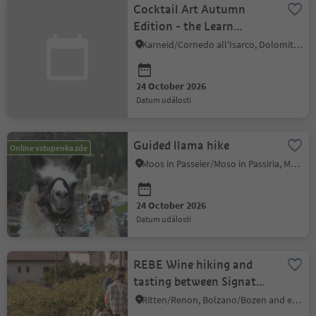
Cocktail Art Autumn
Edition - the Learn
Academy at Astra Lab
Karneid/Cornedo all'Isarco, Dolomites Region Eggental
24 October 2026
datum události
Guided llama hike
Online vstupenka zde
Moos in Passeier/Moso in Passiria, Meran/Merano and environs
24 October 2026
datum události
REBE Wine hiking and
tasting between Signat
and Rentsch
Ritten/Renon, Bolzano/Bozen and environs