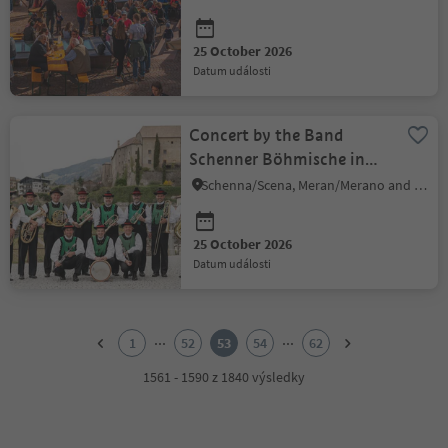
25 October 2026
datum události
Concert by the Band
Schenner Böhmische in
Schenna
Schenna/Scena, Meran/Merano and environs
25 October 2026
datum události
1
2
...
...
1
52
53
54
62
3
4
1561 - 1590 z 1840 výsledky
5
6
7