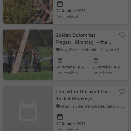
24 October 2026
datum události
Golden Dolomites:
Pragser "Kirchtag" - the
feast of the Braies Village
Prags/Braies, Dolomites Region 3 Zinnen
24 October 2026
25 October 2026
datum začátku
datum konce
Concert of the band The
Rocket Monkeys
Kaltern an der Weinstraße/Caldaro sulla Strada del Vino, Alto Adige Wine Road
24 October 2026
datum události