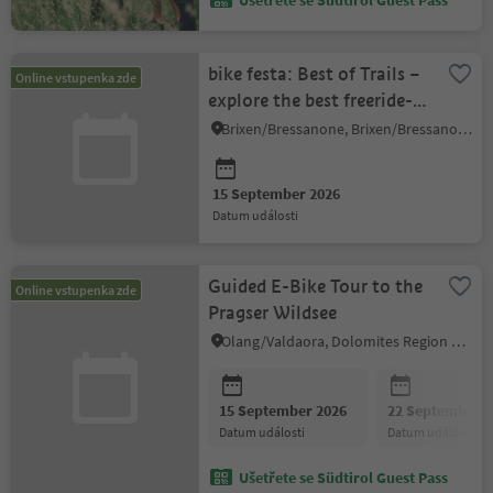
Ušetřete se Südtirol Guest Pass
bike festa: Best of Trails –
Online vstupenka zde
explore the best freeride-
trails in Brixen
Brixen/Bressanone, Brixen/Bressanone and environs
15 September 2026
datum události
Guided E-Bike Tour to the
Online vstupenka zde
Pragser Wildsee
Olang/Valdaora, Dolomites Region Kronplatz/Plan de Corones
15 September 2026
22 September 2
datum události
datum události
Ušetřete se Südtirol Guest Pass