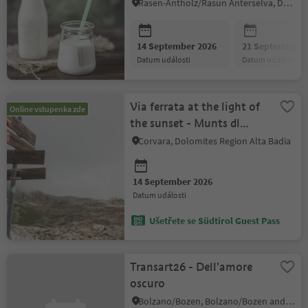
Rasen-Antholz/Rasun Anterselva, Dolomites Region Kronplatz/Plan de Corones
14 September 2026
21 September 2
datum události
datum události
Via ferrata at the light of
Online vstupenka zde
the sunset - Munts dl
Altonn
Corvara, Dolomites Region Alta Badia
14 September 2026
datum události
Ušetřete se Südtirol Guest Pass
Transart26 - Dell'amore
oscuro
Bolzano/Bozen, Bolzano/Bozen and environs