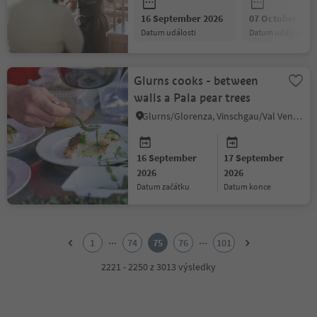
16 September 2026
07 October 202
datum události
datum události
Glurns cooks - between
walls a Pala pear trees
Glurns/Glorenza, Vinschgau/Val Venosta
16 September
17 September
2026
2026
datum začátku
datum konce
1
2
...
...
1
74
75
76
101
3
4
2221 - 2250 z 3013 výsledky
5
6
7