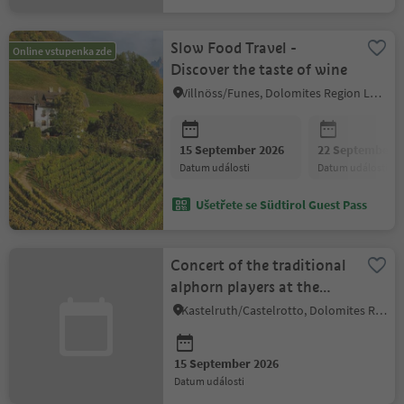
Slow Food Travel -
Online vstupenka zde
Discover the taste of wine
Villnöss/Funes, Dolomites Region Lüsen Villnöss
15 September 2026
22 September 2
datum události
datum události
Ušetřete se Südtirol Guest Pass
Concert of the traditional
alphorn players at the
Hotel Panorama
Kastelruth/Castelrotto, Dolomites Region Seiser Alm
15 September 2026
datum události