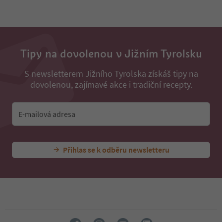
31
32
33
34
35
Tipy na dovolenou v Jižním Tyrolsku
36
37
S newsletterem Jižního Tyrolska získáš tipy na
38
dovolenou, zajímavé akce i tradiční recepty.
39
40
41
E-mailová adresa
42
43
44
45
Přihlas se k odběru newsletteru
46
47
48
49
50
51
52