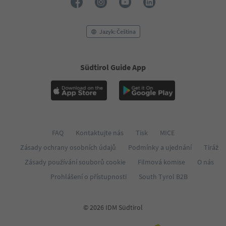
53
54
55
Jazyk: Čeština
56
57
58
59
Südtirol Guide App
60
61
62
63
64
65
FAQ
Kontaktujte nás
Tisk
MICE
66
67
Zásady ochrany osobních údajů
Podmínky a ujednání
Tiráž
68
Zásady používání souborů cookie
Filmová komise
O nás
69
70
Prohlášení o přístupnosti
South Tyrol B2B
71
72
73
© 2026 IDM Südtirol
74