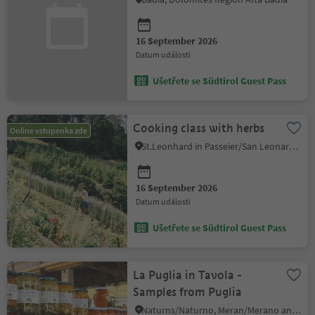
- Munts dl altonn
16 September 2026
datum události
Ušetřete se Südtirol Guest Pass
Cooking class with herbs
Online vstupenka zde
St.Leonhard in Passeier/San Leonardo in Passiria, Meran/Merano and environs
16 September 2026
datum události
Ušetřete se Südtirol Guest Pass
La Puglia in Tavola -
Samples from Puglia
Naturns/Naturno, Meran/Merano and environs