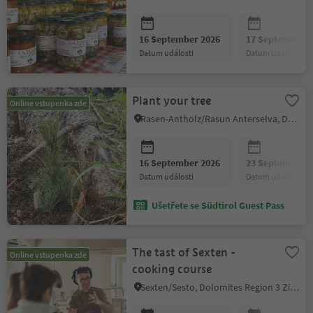
16 September 2026
17 September 2
datum události
datum události
Plant your tree
Online vstupenka zde
Rasen-Antholz/Rasun Anterselva, Dolomites Region Kronplatz/Plan de Corones
16 September 2026
23 September 2
datum události
datum události
Ušetřete se Südtirol Guest Pass
The tast of Sexten -
Online vstupenka zde
cooking course
Sexten/Sesto, Dolomites Region 3 Zinnen