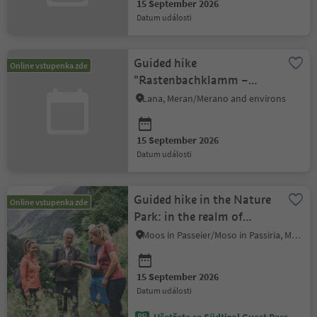
15 September 2026
datum události
Guided hike
Online vstupenka zde
"Rastenbachklamm –
Altenburg – Kaltern
Lana, Meran/Merano and environs
Sportzone"
15 September 2026
datum události
Guided hike in the Nature
Online vstupenka zde
Park: in the realm of
alpine farming
Moos in Passeier/Moso in Passiria, Meran/Merano and environs
15 September 2026
datum události