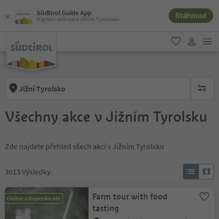
Südtirol Guide App
Stáhnout
Digitální průvodce Jižním Tyrolskem
odk
oblíbené
uživatel
Jižní Tyrolsko
brak ak
Všechny akce v Jižním Tyrolsku
Zde najdete přehled všech akcí v Jižním Tyrolsku
3013
Výsledky
Farm tour with food
Online vstupenka zde
tasting