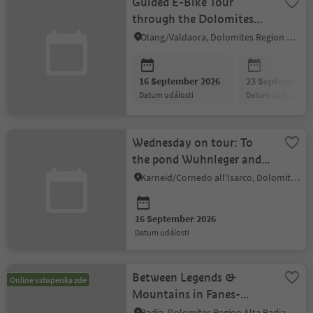
Guided E-Bike Tour
through the Dolomites
UNESCO World Heritage
Olang/Valdaora, Dolomites Region Kronplatz/Plan de Corones
16 September 2026
23 September 2
datum události
datum události
Wednesday on tour: To
the pond Wuhnleger and
to the hut Cavone-
Karneid/Cornedo all'Isarco, Dolomites Region Eggental
Tschafon
16 September 2026
datum události
Between Legends &
Online vstupenka zde
Mountains in Fanes-
Senes-Braies Nature Park
Badia, Dolomites Region Alta Badia