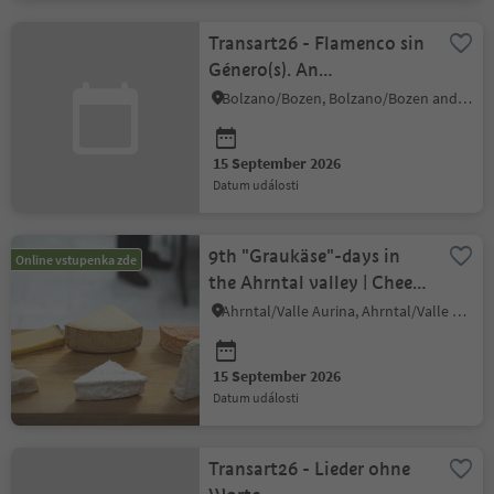
Transart26 - Flamenco sin
Género(s). An
Introduction
Bolzano/Bozen, Bolzano/Bozen and environs
15 September 2026
datum události
9th "Graukäse"-days in
Online vstupenka zde
the Ahrntal valley | Cheese
and Beer Pairing – Tasting
Ahrntal/Valle Aurina, Ahrntal/Valle Aurina
15 September 2026
datum události
Transart26 - Lieder ohne