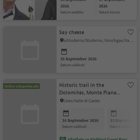
2026
2026
datum začátku
datum konce
Say cheese
Schluderns/Sluderno, Vinschgau/Val Venosta
16 September 2026
datum události
Historic trail in the
Online vstupenka zde
Dolomites, Monte Piana
2305 m
Gsies/Valle di Casies
16 September 2026
23 September 2
datum události
datum události
Ušetřete se Südtirol Guest Pass