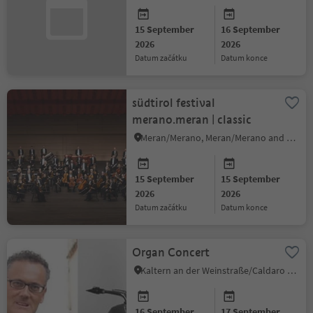
15 September
16 September
2026
2026
datum začátku
datum konce
südtirol festival
merano.meran | classic
Meran/Merano, Meran/Merano and environs
15 September
15 September
2026
2026
datum začátku
datum konce
Organ Concert
Kaltern an der Weinstraße/Caldaro sulla Strada del Vino, Alto Adige Wine Road
16 September
17 September