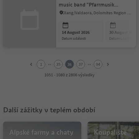
music band "Pfarrmusik
Olang"
Olang/Valdaora, Dolomites Region Kronplatz/Plan de Corones
14 August 2026
30 August 2026
datum události
datum události
1
2
...
...
1
35
36
37
94
3
4
1051 - 1080 z 2806 výsledky
5
6
7
8
9
Další zážitky v teplém období
10
11
12
13
Alpské farmy a chaty
Koupaliště
14