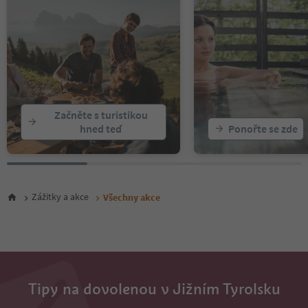
15
16
17
18
19
20
21
22
Začněte s turistikou
23
hned teď
Ponořte se zde
24
25
26
27
28
Zážitky a akce
Všechny akce
29
30
31
32
33
34
35
Tipy na dovolenou v Jižním Tyrolsku
36