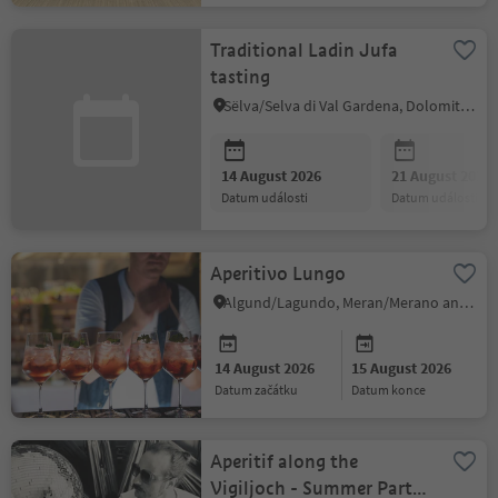
Traditional Ladin Jufa
tasting
Sëlva/Selva di Val Gardena, Dolomites Region Val Gardena
14 August 2026
21 August 2026
datum události
datum události
Aperitivo Lungo
Algund/Lagundo, Meran/Merano and environs
14 August 2026
15 August 2026
datum začátku
datum konce
Aperitif along the
Vigiljoch - Summer Party: