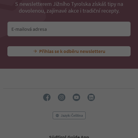
37
S newsletterem Jižního Tyrolska získáš tipy na
38
dovolenou, zajímavé akce i tradiční recepty.
39
40
41
E-mailová adresa
42
43
44
45
Přihlas se k odběru newsletteru
46
47
48
49
50
51
52
53
54
55
Jazyk: Čeština
56
57
58
59
Südtirol Guide App