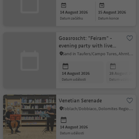
14 August 2026
15 August 2026
datum začátku
datum konce
Goasroscht: "Feiram" -
evening party with live
music
Sand in Taufers/Campo Tures, Ahrntal/Valle Aurina
14 August 2026
28 August 2026
datum události
datum události
Venetian Serenade
Toblach/Dobbiaco, Dolomites Region 3 Zinnen
14 August 2026
datum události