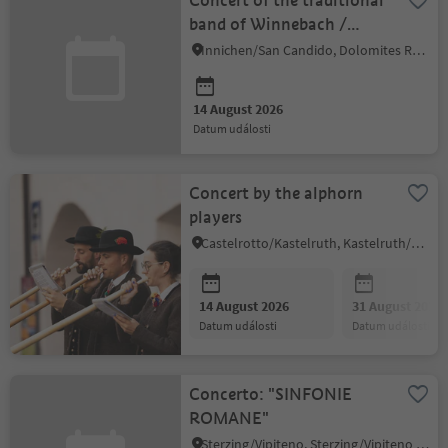
Concert of the traditional
band of Winnebach /
Prato Drava
Innichen/San Candido, Dolomites Region 3 Zinnen
14 August 2026
datum události
Concert by the alphorn
players
Castelrotto/Kastelruth, Kastelruth/Castelrotto, Dolomites Region Seiser Alm
14 August 2026
31 August 2026
datum události
datum události
Concerto: "SINFONIE
ROMANE"
Sterzing/Vipiteno, Sterzing/Vipiteno and environs