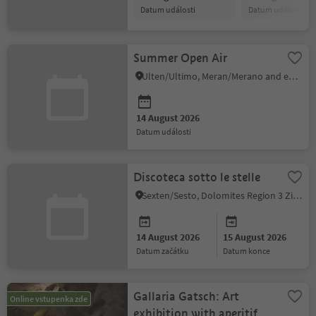
datum události
datum události
Summer Open Air
Ulten/Ultimo, Meran/Merano and environs
14 August 2026
datum události
Discoteca sotto le stelle
Sexten/Sesto, Dolomites Region 3 Zinnen
14 August 2026
15 August 2026
datum začátku
datum konce
Gallaria Gatsch: Art
Online vstupenka zde
exhibition with aperitif