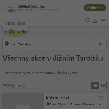
Südtirol Guide App
Stáhnout
Digitální průvodce Jižním Tyrolskem
odk
oblíbené
uživatel
Jižní Tyrolsko
brak ak
Všechny akce v Jižním Tyrolsku
Zde najdete přehled všech akcí v Jižním Tyrolsku
2806
Výsledky
Kids musical
Ritten/Renon, Bolzano/Bozen and environs