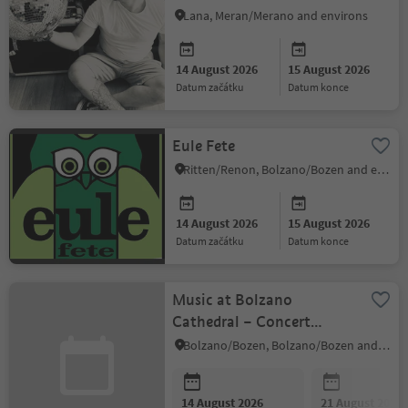
Aux Habibi & Giangee
Lana, Meran/Merano and environs
14 August 2026
15 August 2026
datum začátku
datum konce
Eule Fete
Ritten/Renon, Bolzano/Bozen and environs
14 August 2026
15 August 2026
datum začátku
datum konce
Music at Bolzano
Cathedral – Concert
Programme 2026
Bolzano/Bozen, Bolzano/Bozen and environs
14 August 2026
21 August 2026