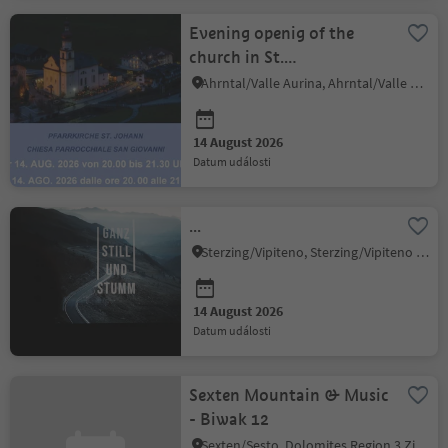
Evening openig of the
church in St.
Johann/Ahrntal valley
Ahrntal/Valle Aurina, Ahrntal/Valle Aurina
14 August 2026
datum události
...
Sterzing/Vipiteno, Sterzing/Vipiteno and environs
14 August 2026
datum události
Sexten Mountain & Music
- Biwak 12
Sexten/Sesto, Dolomites Region 3 Zinnen