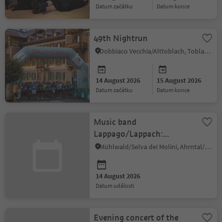
datum začátku
datum konce
49th Nightrun
Dobbiaco Vecchia/Alttoblach, Toblach/Dobbiaco, Dolomites Region 3 Zinnen
14 August 2026
15 August 2026
datum začátku
datum konce
Music band
Lappago/Lappach:
Evening concert
Mühlwald/Selva dei Molini, Ahrntal/Valle Aurina
14 August 2026
datum události
Evening concert of the