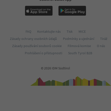
60
61
62
63
64
65
FAQ
Kontaktujte nás
Tisk
MICE
66
67
Zásady ochrany osobních údajů
Podmínky a ujednání
Tiráž
68
Zásady používání souborů cookie
Filmová komise
O nás
69
70
Prohlášení o přístupnosti
South Tyrol B2B
71
72
73
© 2026 IDM Südtirol
74
75
76
77
78
79
80
81