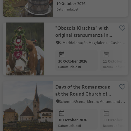
10 October 2026
datum události
"Obotola Kirschta" with
original transumanza in
Gsiesertal Valley
S. Maddalena/St. Magdalena - Casies/Gsies, Gsies/Valle di Casies
10 October 2026
11 October 202
datum události
datum události
Days of the Romanesque
at the Round Church of
Saint George in Schenna
Schenna/Scena, Meran/Merano and environs
10 October 2026
11 October 202
datum události
datum události