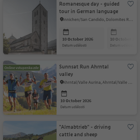
Romanesque day - guided
tour in German language
Innichen/San Candido, Dolomites Region 3 Zinnen
10 October 2026
10 October 202
datum události
datum události
Sunnsat Run Ahrntal
Online vstupenka zde
valley
Ahrntal/Valle Aurina, Ahrntal/Valle Aurina
10 October 2026
datum události
"Almabtrieb" - driving
cattle and sheep