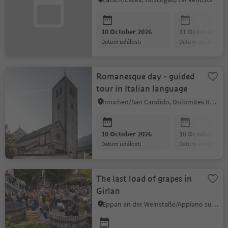
10 October 2026
11 October 202
datum události
datum události
Romanesque day - guided
tour in Italian language
Innichen/San Candido, Dolomites Region 3 Zinnen
10 October 2026
10 October 202
datum události
datum události
The last load of grapes in
Girlan
Eppan an der Weinstaße/Appiano sulla Strada del Vino, Alto Adige Wine Road