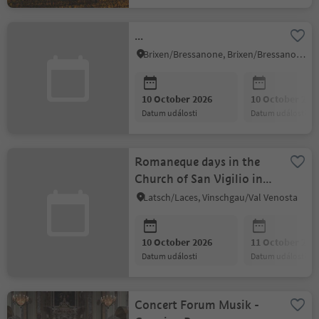
...
Brixen/Bressanone, Brixen/Bressanone and environs
10 October 2026
10 October 202
datum události
datum události
Romaneque days in the
Church of San Vigilio in
Morter
Latsch/Laces, Vinschgau/Val Venosta
10 October 2026
11 October 202
datum události
datum události
Concert Forum Musik -