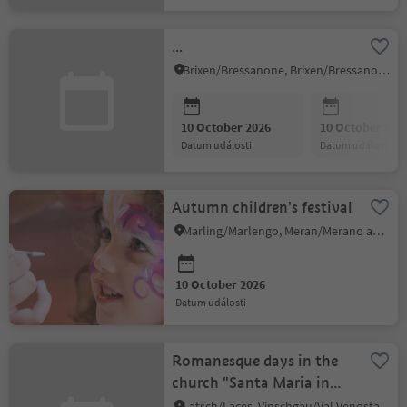
...
Brixen/Bressanone, Brixen/Bressanone and environs
10 October 2026
10 October 202
datum události
datum události
Autumn children's festival
Marling/Marlengo, Meran/Merano and environs
10 October 2026
datum události
Romanesque days in the
church "Santa Maria in
Colle" in Laces
Latsch/Laces, Vinschgau/Val Venosta