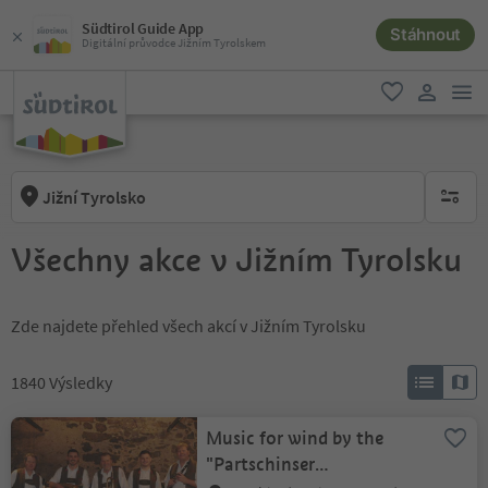
Südtirol Guide App
Stáhnout
Digitální průvodce Jižním Tyrolskem
odk
oblíbené
uživatel
Jižní Tyrolsko
brak ak
Všechny akce v Jižním Tyrolsku
Zde najdete přehled všech akcí v Jižním Tyrolsku
1840
Výsledky
Music for wind by the
"Partschinser