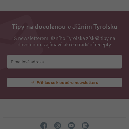
31
32
33
34
35
Tipy na dovolenou v Jižním Tyrolsku
36
37
S newsletterem Jižního Tyrolska získáš tipy na
38
dovolenou, zajímavé akce i tradiční recepty.
39
40
41
E-mailová adresa
42
43
44
45
Přihlas se k odběru newsletteru
46
47
48
49
50
51
52
53