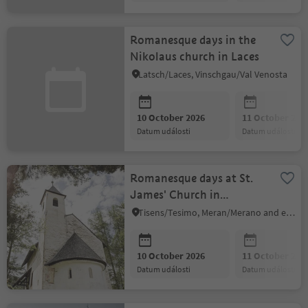
Romanesque days in the
Nikolaus church in Laces
Latsch/Laces, Vinschgau/Val Venosta
10 October 2026
11 October 202
datum události
datum události
Romanesque days at St.
James' Church in
Grissian/Grissiano
Tisens/Tesimo, Meran/Merano and environs
10 October 2026
11 October 202
datum události
datum události