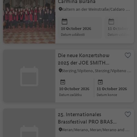
Carmina Burana
Kaltern an der Weinstraße/Caldaro sulla Strada del Vino, Alto Adige Wine Road
10 October 2026
11 October 202
datum události
datum události
Die neue Konzertshow
2025 der JOE SMITH
BAND
Sterzing/Vipiteno, Sterzing/Vipiteno and environs
10 October 2026
11 October 2026
datum začátku
datum konce
25. Internationales
Brassfestival PRO BRASS
– Der musikalische
Meran/Merano, Meran/Merano and environs
Ausnahmezustand