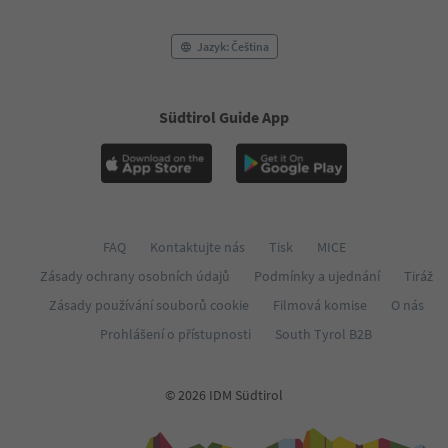
54
55
Jazyk: Čeština
56
57
58
59
Südtirol Guide App
60
61
62
FAQ
Kontaktujte nás
Tisk
MICE
Zásady ochrany osobních údajů
Podmínky a ujednání
Tiráž
Zásady používání souborů cookie
Filmová komise
O nás
Prohlášení o přístupnosti
South Tyrol B2B
© 2026 IDM Südtirol