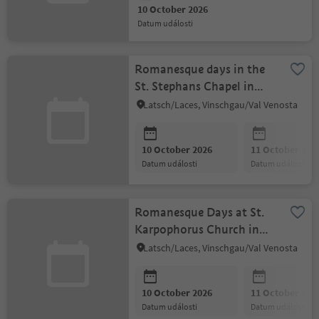
10 October 2026
datum události
Romanesque days in the
St. Stephans Chapel in
Morter
Latsch/Laces, Vinschgau/Val Venosta
10 October 2026
11 October 202
datum události
datum události
Romanesque Days at St.
Karpophorus Church in
Tarres
Latsch/Laces, Vinschgau/Val Venosta
10 October 2026
11 October 202
datum události
datum události