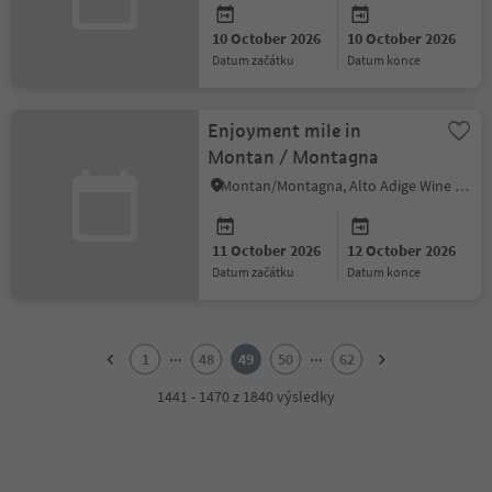
10 October 2026
10 October 2026
datum začátku
datum konce
Enjoyment mile in
Montan / Montagna
Montan/Montagna, Alto Adige Wine Road
11 October 2026
12 October 2026
datum začátku
datum konce
1
2
...
...
1
48
49
50
62
3
4
1441 - 1470 z 1840 výsledky
5
6
7
8