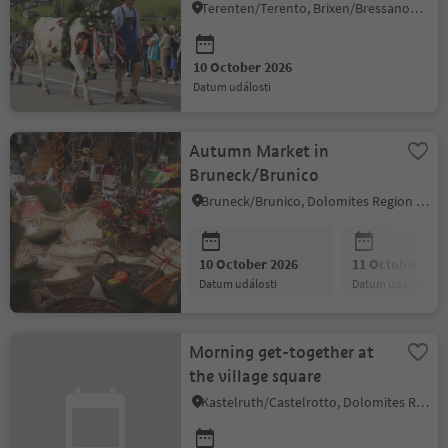
Terenten/Terento, Brixen/Bressanone and environs
10 October 2026
datum události
Autumn Market in
Bruneck/Brunico
Bruneck/Brunico, Dolomites Region Kronplatz/Plan de Corones
10 October 2026
11 October 202
datum události
datum události
Morning get-together at
the village square
Kastelruth/Castelrotto, Dolomites Region Seiser Alm