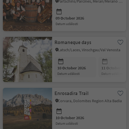
Böhmischen" with heart
Partschins/Parcines, Meran/Merano and environs
and momentum
09 October 2026
datum události
Romaneque days
Latsch/Laces, Vinschgau/Val Venosta
10 October 2026
11 October 202
datum události
datum události
Enrosadira Trail
Corvara, Dolomites Region Alta Badia
10 October 2026
datum události