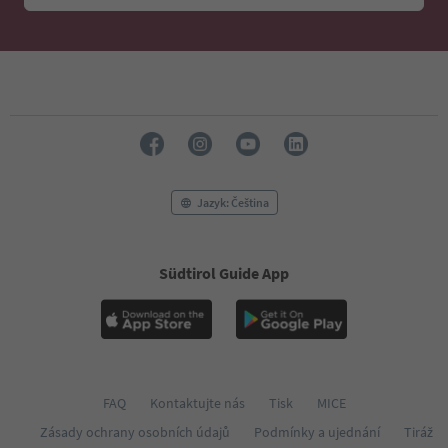
46
47
48
49
50
51
52
53
54
55
Jazyk: Čeština
56
57
58
Südtirol Guide App
59
60
61
62
63
64
65
FAQ
Kontaktujte nás
Tisk
MICE
66
Zásady ochrany osobních údajů
Podmínky a ujednání
Tiráž
67