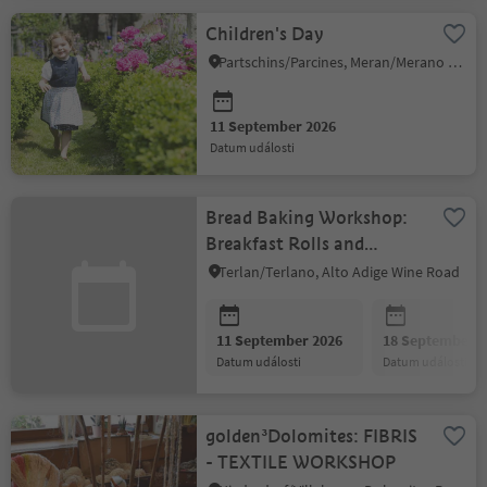
Children's Day
Partschins/Parcines, Meran/Merano and environs
11 September 2026
datum události
Bread Baking Workshop:
Breakfast Rolls and
Homemade Granola Bars
Terlan/Terlano, Alto Adige Wine Road
11 September 2026
18 September 2
datum události
datum události
golden³Dolomites: FIBRIS
- TEXTILE WORKSHOP