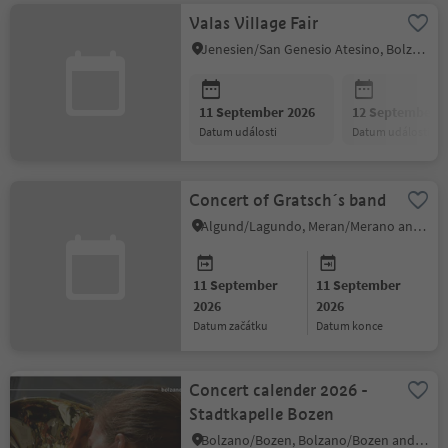
Valas Village Fair
Jenesien/San Genesio Atesino, Bolzano/Bozen and environs
11 September 2026
12 September 2
datum události
datum události
Concert of Gratsch´s band
Algund/Lagundo, Meran/Merano and environs
11 September
11 September
2026
2026
datum začátku
datum konce
Concert calender 2026 -
Stadtkapelle Bozen
Bolzano/Bozen, Bolzano/Bozen and environs