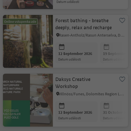
datum události
Forest bathing - breathe
Online vstupenka zde
deeply, relax and recharge
Rasen-Antholz/Rasun Anterselva, Dolomites Region Kronplatz/Plan de Corones
12 September 2026
19 September 2
datum události
datum události
Daksys Creative
Workshop
Villnöss/Funes, Dolomites Region Lüsen Villnöss
12 September 2026
31 October 202
datum události
datum události