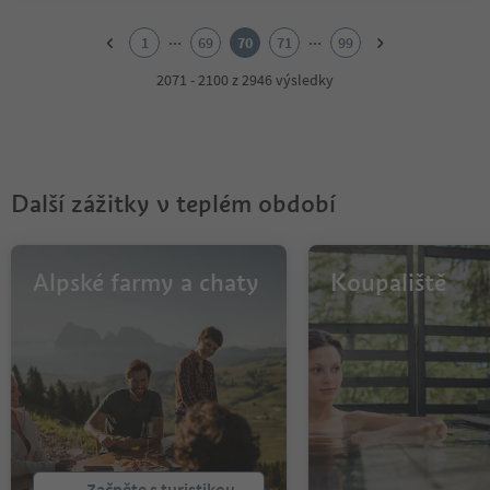
1
2
...
...
1
69
70
71
99
3
4
2071 - 2100 z 2946 výsledky
5
6
7
8
9
Další zážitky v teplém období
10
11
12
13
Alpské farmy a chaty
Koupaliště
14
15
16
17
18
19
20
21
22
Začněte s turistikou