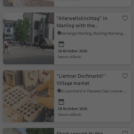
"Allerweltskirchtag" in
Marling with the
"Weisenbläsern" and
Marlengo/Marling, Marling/Marlengo, Meran/Merano and environs
Whip-Crackers
18 October 2026
datum události
"Liertner Dorfmarktl" ·
Village market
St.Leonhard in Passeier/San Leonardo in Passiria, Meran/Merano and environs
18 October 2026
datum události
Short concert by the