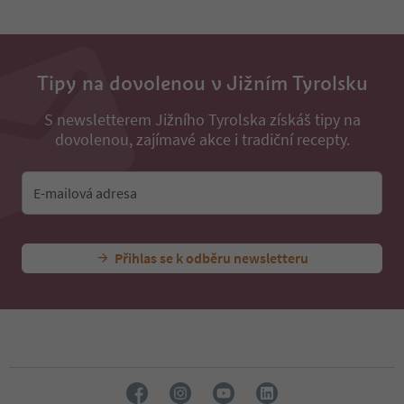
31
32
33
34
35
Tipy na dovolenou v Jižním Tyrolsku
36
37
S newsletterem Jižního Tyrolska získáš tipy na
38
dovolenou, zajímavé akce i tradiční recepty.
39
40
41
E-mailová adresa
42
43
44
45
Přihlas se k odběru newsletteru
46
47
48
49
50
51
52
53