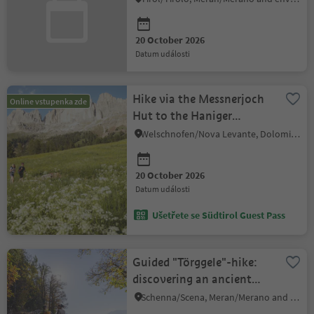
20 October 2026
datum události
Hike via the Messnerjoch
Online vstupenka zde
Hut to the Haniger
Schwaige Hut
Welschnofen/Nova Levante, Dolomites Region Eggental
20 October 2026
datum události
Ušetřete se Südtirol Guest Pass
Guided "Törggele"-hike:
discovering an ancient
South Tyrolean tradition
Schenna/Scena, Meran/Merano and environs