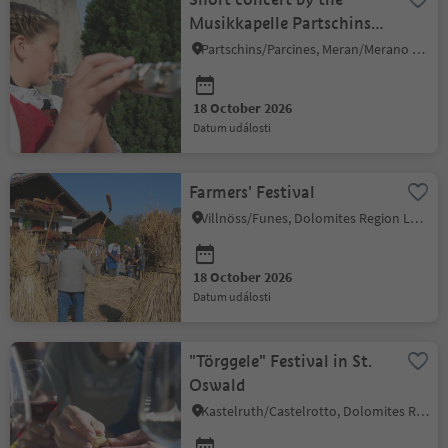
Musikkapelle Partschins
with "Erntedank"-
Partschins/Parcines, Meran/Merano and environs
procession
18 October 2026
datum události
Farmers' Festival
Villnöss/Funes, Dolomites Region Lüsen Villnöss
18 October 2026
datum události
"Törggele" Festival in St.
Oswald
Kastelruth/Castelrotto, Dolomites Region Seiser Alm