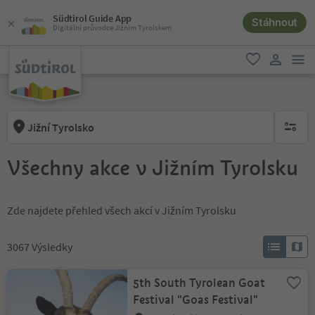
Südtirol Guide App
Stáhnout
Digitální průvodce Jižním Tyrolskem
odk
oblíbené
uživatel
Jižní Tyrolsko
brak ak
Všechny akce v Jižním Tyrolsku
Zde najdete přehled všech akcí v Jižním Tyrolsku
3067
Výsledky
5th South Tyrolean Goat
Festival "Goas Festival"