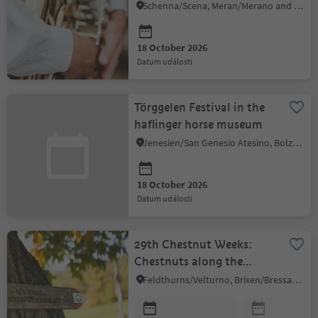
Schenna/Scena, Meran/Merano and environs
18 October 2026
datum události
Törggelen Festival in the
haflinger horse museum
Jenesien/San Genesio Atesino, Bolzano/Bozen and environs
18 October 2026
datum události
29th Chestnut Weeks:
Chestnuts along the
Chestnut Trail
Feldthurns/Velturno, Brixen/Bressanone and environs