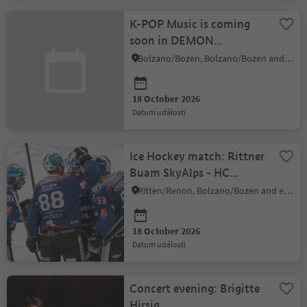
K-POP Music is coming
soon in DEMON
HUNTERS and SODA POP
Bolzano/Bozen, Bolzano/Bozen and environs
18 October 2026
datum události
Ice Hockey match: Rittner
Buam SkyAlps - HC
Asiago
Ritten/Renon, Bolzano/Bozen and environs
18 October 2026
datum události
Concert evening: Brigitte
Hirsig