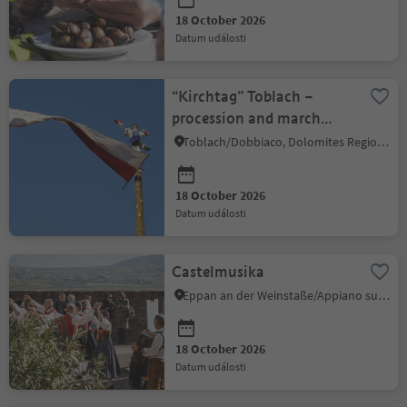
18 October 2026
datum události
“Kirchtag” Toblach –
procession and march
concert of the Toblach
Toblach/Dobbiaco, Dolomites Region 3 Zinnen
Music Band
18 October 2026
datum události
Castelmusika
Eppan an der Weinstaße/Appiano sulla Strada del Vino, Alto Adige Wine Road
18 October 2026
datum události