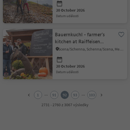
20 October 2026
datum události
Bauernkuchl - farmer’s
kitchen at Raiffeisen
square in Schenna
Scena/Schenna, Schenna/Scena, Meran/Merano and environs
20 October 2026
datum události
1
2
...
...
1
91
92
93
103
3
4
2731 - 2760 z 3067 výsledky
5
6
7
8