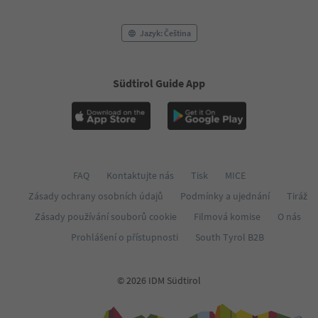
54
55
Jazyk: Čeština
56
57
58
59
Südtirol Guide App
60
61
62
63
64
65
FAQ
Kontaktujte nás
Tisk
MICE
66
67
Zásady ochrany osobních údajů
Podmínky a ujednání
Tiráž
68
Zásady používání souborů cookie
Filmová komise
O nás
69
70
Prohlášení o přístupnosti
South Tyrol B2B
71
72
73
© 2026 IDM Südtirol
74
75