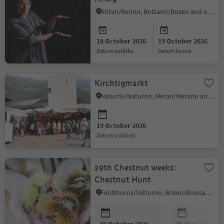
Ritten/Renon, Bolzano/Bozen and environs
18 October 2026
19 October 2026
datum začátku
datum konce
Kirchtigmarkt
Naturns/Naturno, Meran/Merano and environs
19 October 2026
datum události
29th Chestnut weeks:
Chestnut Hunt
Feldthurns/Velturno, Brixen/Bressanone and environs