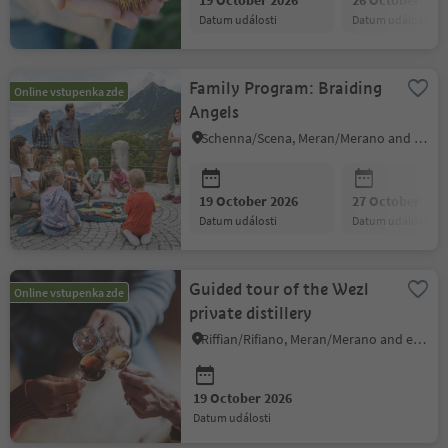
19 October 2026
26 October 202
datum události
datum události
Family Program: Braiding
Online vstupenka zde
Angels
Schenna/Scena, Meran/Merano and environs
19 October 2026
27 October 202
datum události
datum události
Guided tour of the Wezl
Online vstupenka zde
private distillery
Riffian/Rifiano, Meran/Merano and environs
19 October 2026
datum události