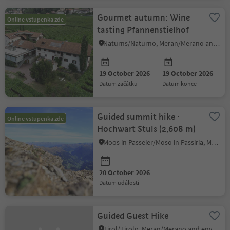
Gourmet autumn: Wine
Online vstupenka zde
tasting Pfannenstielhof
Naturns/Naturno, Meran/Merano and environs
19 October 2026
19 October 2026
datum začátku
datum konce
Guided summit hike ·
Online vstupenka zde
Hochwart Stuls (2,608 m)
Moos in Passeier/Moso in Passiria, Meran/Merano and environs
20 October 2026
datum události
Guided Guest Hike
Tirol/Tirolo, Meran/Merano and environs