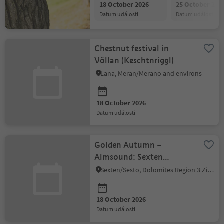
18 October 2026
25 October 202
datum události
datum události
Chestnut festival in
Völlan (Keschtnriggl)
Lana, Meran/Merano and environs
18 October 2026
datum události
Golden Autumn –
Almsound: Sexten
Mountain & Music -
Sexten/Sesto, Dolomites Region 3 Zinnen
Helmhanghütte
18 October 2026
datum události