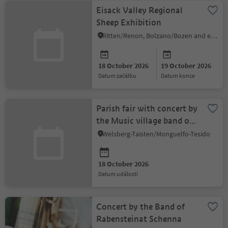
Eisack Valley Regional
Sheep Exhibition
Ritten/Renon, Bolzano/Bozen and environs
18 October 2026
19 October 2026
datum začátku
datum konce
Parish fair with concert by
the Music village band of
Welsberg
Welsberg-Taisten/Monguelfo-Tesido
18 October 2026
datum události
Concert by the Band of
Rabensteinat Schenna