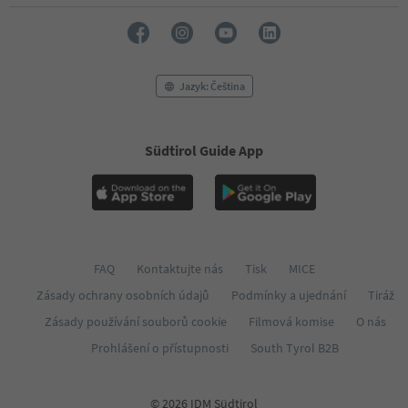
51
52
53
54
55
Jazyk: Čeština
56
57
58
59
Südtirol Guide App
60
61
62
63
64
65
FAQ
Kontaktujte nás
Tisk
MICE
66
67
Zásady ochrany osobních údajů
Podmínky a ujednání
Tiráž
68
Zásady používání souborů cookie
Filmová komise
O nás
69
70
Prohlášení o přístupnosti
South Tyrol B2B
71
72
73
© 2026 IDM Südtirol