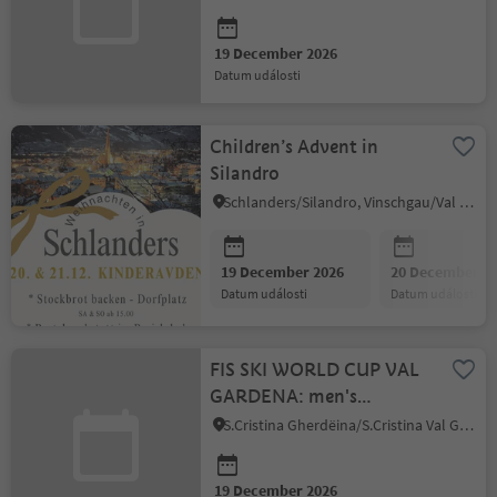
19 December 2026
datum události
Children’s Advent in
Silandro
Schlanders/Silandro, Vinschgau/Val Venosta
19 December 2026
20 December 2
datum události
datum události
FIS SKI WORLD CUP VAL
GARDENA: men's
Downhill
S.Cristina Gherdëina/S.Cristina Val Gardena/S.Cristina Gherdëina/St.Christina in Gröden, S.Crestina Gherdëina/Santa Cristina Val Gardana, Dolomites Region Val Gardena
19 December 2026