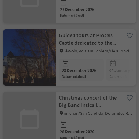
27 December 2026
datum události
Guided tours at Prösels
Castle dedicated to the
taste, history and culture
Fiè/Völs, Völs am Schlern/Fiè allo Sciliar, Dolomites Region Seiser Alm
28 December 2026
04 January 202
datum události
datum události
Christmas concert of the
Big Band Intica |
Swingin’Christmas
Innichen/San Candido, Dolomites Region 3 Zinnen
28 December 2026
datum události