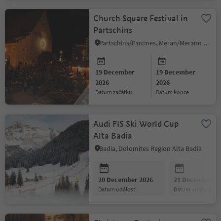
Church Square Festival in
Partschins
Partschins/Parcines, Meran/Merano and environs
19 December
19 December
2026
2026
datum začátku
datum konce
Audi FIS Ski World Cup
Alta Badia
Badia, Dolomites Region Alta Badia
20 December 2026
21 December 2
datum události
datum události