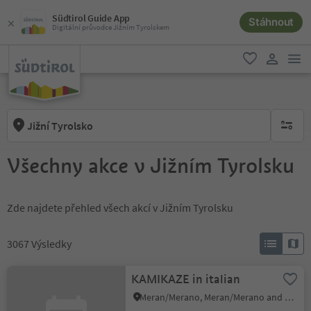
Südtirol Guide App
Stáhnout
Digitální průvodce Jižním Tyrolskem
odk
oblíbené
uživatel
Jižní Tyrolsko
brak ak
Všechny akce v Jižním Tyrolsku
Zde najdete přehled všech akcí v Jižním Tyrolsku
3067
Výsledky
KAMIKAZE in italian
Meran/Merano, Meran/Merano and environs