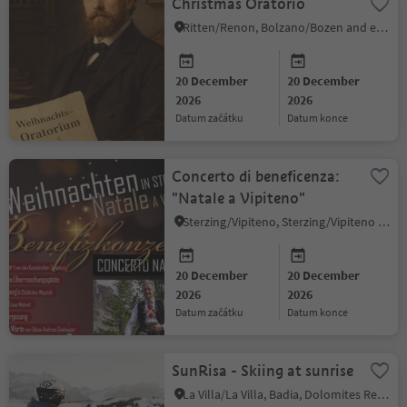
Christmas Oratorio
Ritten/Renon, Bolzano/Bozen and environs
20 December
20 December
2026
2026
datum začátku
datum konce
Concerto di beneficenza:
"Natale a Vipiteno"
Sterzing/Vipiteno, Sterzing/Vipiteno and environs
20 December
20 December
2026
2026
datum začátku
datum konce
SunRisa - Skiing at sunrise
La Villa/La Villa, Badia, Dolomites Region Alta Badia