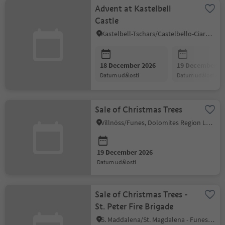
Advent at Kastelbell
Castle
Kastelbell-Tschars/Castelbello-Ciardes, Vinschgau/Val Venosta
18 December 2026
19 December 2
datum události
datum události
Sale of Christmas Trees
Villnöss/Funes, Dolomites Region Lüsen Villnöss
19 December 2026
datum události
Sale of Christmas Trees -
St. Peter Fire Brigade
S. Maddalena/St. Magdalena - Funes/Villnöss, Villnöss/Funes, Dolomites Region Lüsen Villnöss