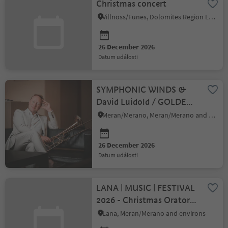
Christmas concert
Villnöss/Funes, Dolomites Region Lüsen Villnöss
26 December 2026
datum události
SYMPHONIC WINDS &
David Luidold / GOLDEN
SLIDE & SYMPHONIC
Meran/Merano, Meran/Merano and environs
POWER
26 December 2026
datum události
LANA | MUSIC | FESTIVAL
2026 - Christmas Oratorio
for Everyone
Lana, Meran/Merano and environs