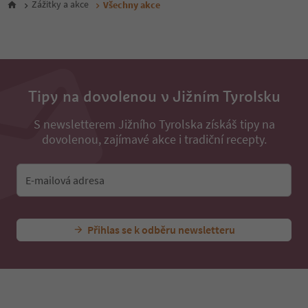
Zážitky a akce
Všechny akce
29
30
31
32
33
34
35
Tipy na dovolenou v Jižním Tyrolsku
36
37
S newsletterem Jižního Tyrolska získáš tipy na
38
dovolenou, zajímavé akce i tradiční recepty.
39
40
41
E-mailová adresa
42
43
44
45
Přihlas se k odběru newsletteru
46
47
48
49
50