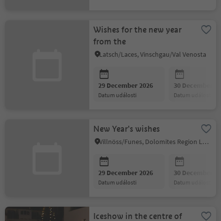
Wishes for the new year
from the
Latsch/Laces, Vinschgau/Val Venosta
29 December 2026
30 December 2
datum události
datum události
New Year's wishes
Villnöss/Funes, Dolomites Region Lüsen Villnöss
29 December 2026
30 December 2
datum události
datum události
Iceshow in the centre of