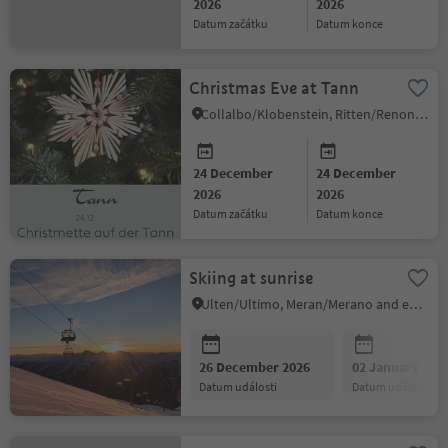
2026
2026
datum začátku
datum konce
Christmas Eve at Tann
Collalbo/Klobenstein, Ritten/Renon, Bolzano/Bozen and environs
24 December
24 December
2026
2026
datum začátku
datum konce
Skiing at sunrise
Ulten/Ultimo, Meran/Merano and environs
26 December 2026
02 January 202
datum události
datum události