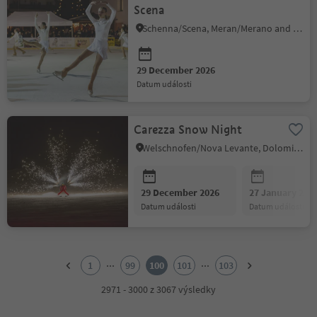
Scena
Schenna/Scena, Meran/Merano and environs
29 December 2026
datum události
Carezza Snow Night
Welschnofen/Nova Levante, Dolomites Region Eggental
29 December 2026
27 January 202
datum události
datum události
1
2
...
...
1
99
100
101
103
3
4
2971 - 3000 z 3067 výsledky
5
6