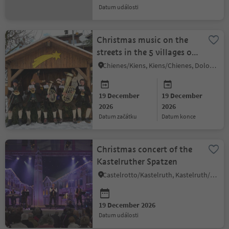
datum události
Christmas music on the
streets in the 5 villages of
Kiens/Chienes
Chienes/Kiens, Kiens/Chienes, Dolomites Region Kronplatz/Plan de Corones
19 December
19 December
2026
2026
datum začátku
datum konce
Christmas concert of the
Kastelruther Spatzen
Castelrotto/Kastelruth, Kastelruth/Castelrotto, Dolomites Region Seiser Alm
19 December 2026
datum události