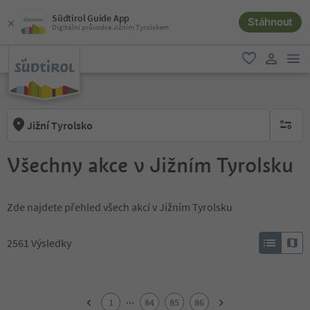
Südtirol Guide App
Stáhnout
Digitální průvodce Jižním Tyrolskem
odk
oblíbené
uživatel
Jižní Tyrolsko
brak ak
Všechny akce v Jižním Tyrolsku
Zde najdete přehled všech akcí v Jižním Tyrolsku
2561
Výsledky
1
2
...
1
84
85
86