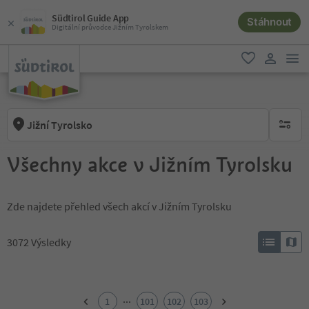
Südtirol Guide App
Stáhnout
Digitální průvodce Jižním Tyrolskem
odk
oblíbené
uživatel
Jižní Tyrolsko
brak ak
Všechny akce v Jižním Tyrolsku
Zde najdete přehled všech akcí v Jižním Tyrolsku
3072
Výsledky
1
2
...
1
101
102
103