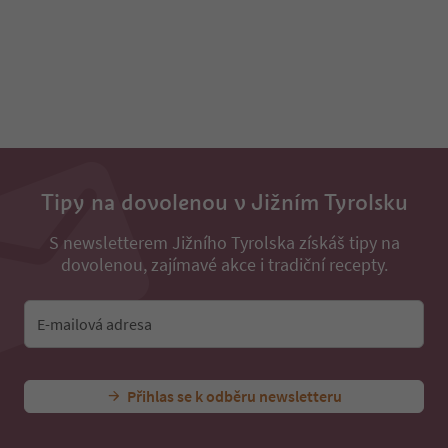
93
94
95
96
97
98
99
100
101
102
Tipy na dovolenou v Jižním Tyrolsku
103
S newsletterem Jižního Tyrolska získáš tipy na
dovolenou, zajímavé akce i tradiční recepty.
E-mailová adresa
Přihlas se k odběru newsletteru