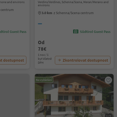
sanone and environs
Verdins/Verdines, Schenna/Scena, Meran/Merano and
environs
o centrum
3.0 km
z Schenna/Scena centrum
dtirol Guest Pass
Südtirol Guest Pass
Od
78€
1 noc / 1
byt Včetně
at dostupnost
Zkontrolovat dostupnost
DPH
Na vyžádání
1/7