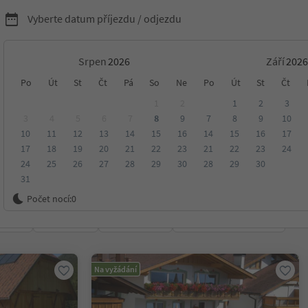
Vyberte datum příjezdu / odjezdu
Srpen
Září
nídaní s Südtirol Guest
Po
Út
St
Čt
Pá
So
Ne
Po
Út
St
Čt
1
2
1
2
3
3
4
5
6
7
8
9
7
8
9
10
10
11
12
13
14
15
16
14
15
16
17
17
18
19
20
21
22
23
21
22
23
24
24
25
26
27
28
29
30
28
29
30
31
ko
Počet nocí:
0
ení
Kategorie
Zpracovává
Udržitelné ubytování
Na vyžádání