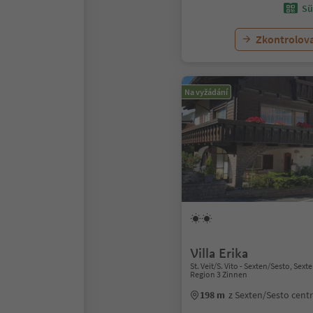
Sü
Zkontrolov
Na vyžádání
Villa Erika
St. Veit/S. Vito - Sexten/Sesto, Sex
Region 3 Zinnen
198 m
z Sexten/Sesto cen