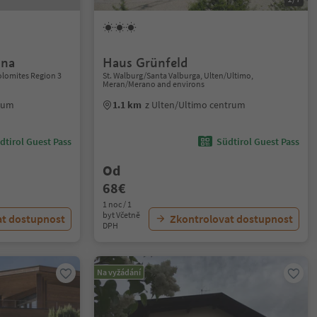
nna
Haus Grünfeld
olomites Region 3
St. Walburg/Santa Valburga, Ulten/Ultimo,
Meran/Merano and environs
trum
1.1 km
z Ulten/Ultimo centrum
dtirol Guest Pass
Südtirol Guest Pass
Od
68€
1 noc / 1
byt Včetně
at dostupnost
Zkontrolovat dostupnost
DPH
Na vyžádání