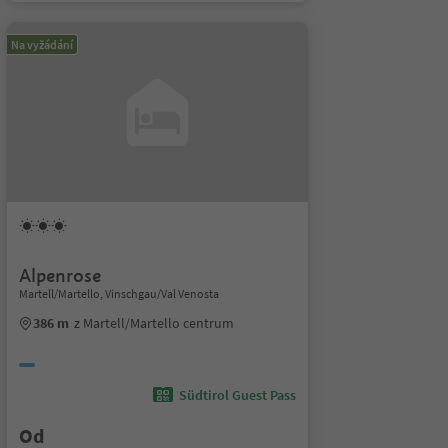
Na vyžádání
Alpenrose
Martell/Martello, Vinschgau/Val Venosta
386 m
z Martell/Martello centrum
Südtirol Guest Pass
Od