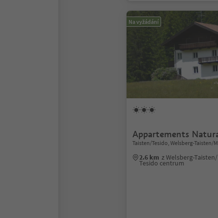
Na vyžádání
Appartements Natur
Taisten/Tesido, Welsberg-Taisten/
2.6 km
z Welsberg-Taisten
Tesido centrum