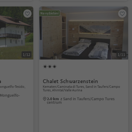
Na vyžádání
1/12
1/11
a
Chalet Schwarzenstein
Monguelfo-Tesido,
Kematen/Caminata di Tures, Sand in Taufers/Campo
Tures, Ahrntal/Valle Aurina
/Monguelfo-
2.0 km
z Sand in Taufers/Campo Tures
centrum