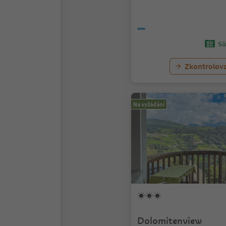
Sü
Zkontrolov
Na vyžádání
Dolomitenview