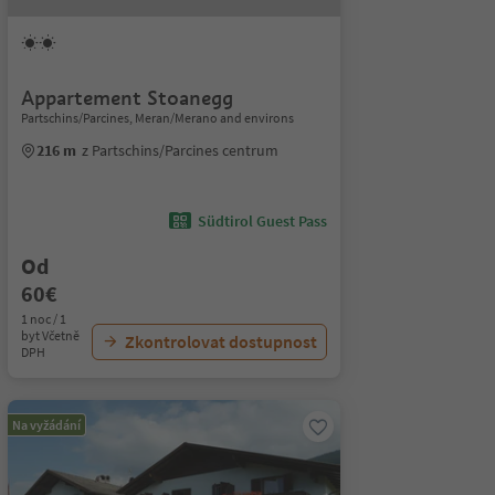
Appartement Stoanegg
Partschins/Parcines, Meran/Merano and environs
216 m
z Partschins/Parcines centrum
Südtirol Guest Pass
Od
60€
1 noc / 1
byt Včetně
Zkontrolovat dostupnost
DPH
Na vyžádání