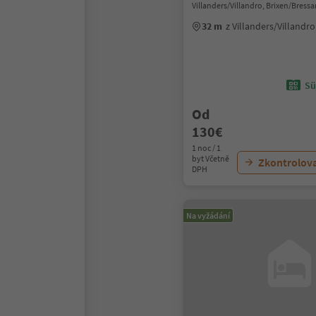
Villanders/Villandro, Brixen/Bres
32 m
z Villanders/Villandr
Sü
Od
130€
1 noc / 1
byt Včetně
Zkontrolov
DPH
Na vyžádání