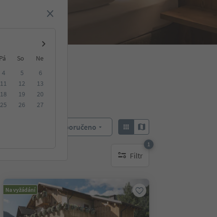
Pá
So
Ne
4
5
6
11
12
13
18
19
20
25
26
27
Doporučeno
Objednat:
1
Filtr
1 aktywny filtr
Na vyžádání