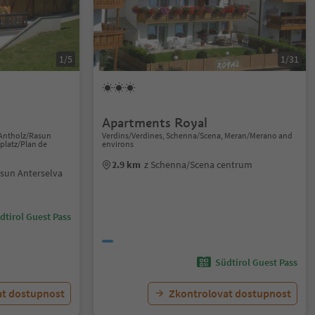
1/5
1/31
Apartments Royal
-Antholz/Rasun
Verdins/Verdines, Schenna/Scena, Meran/Merano and
platz/Plan de
environs
2.9 km
z Schenna/Scena centrum
sun Anterselva
dtirol Guest Pass
Südtirol Guest Pass
at dostupnost
Zkontrolovat dostupnost