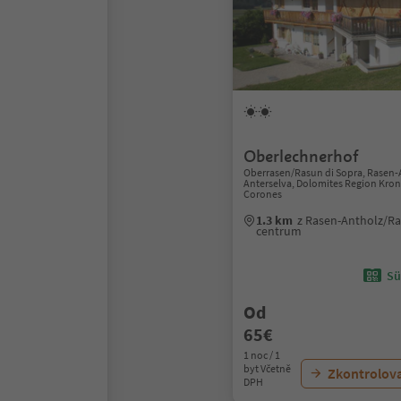
Oberlechnerhof
Oberrasen/Rasun di Sopra, Rasen
Anterselva, Dolomites Region Kron
Corones
1.3 km
z Rasen-Antholz/Ra
centrum
Sü
Od
65€
1 noc / 1
byt Včetně
Zkontrolov
DPH