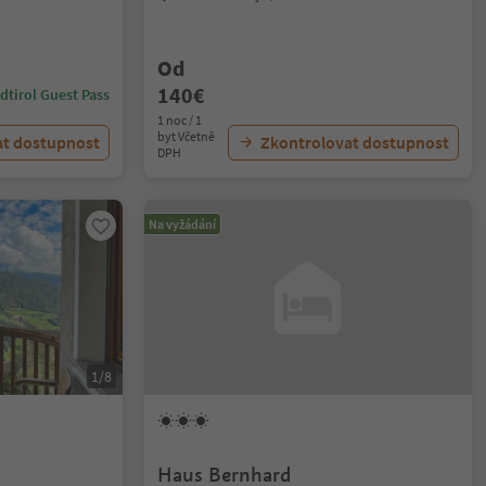
Od
140€
dtirol Guest Pass
1 noc / 1
byt Včetně
at dostupnost
Zkontrolovat dostupnost
DPH
Na vyžádání
1/8
Haus Bernhard