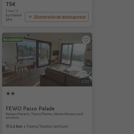
75€
1 noc / 1
byt Včetně
Zkontrolovat dostupnost
DPH
Na vyžádání
1/11
FEWO Passo Palade
Naraun/Narano, Tisens/Tesimo, Meran/Merano and
environs
1.5 km
z Tisens/Tesimo centrum