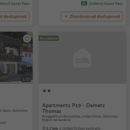
dtirol Guest Pass
Südtirol Guest Pass
at dostupnost
Zkontrolovat dostupnost
Na vyžádání
1/10
Apartments P19 - Demetz
Thomas
ten/Sesto, Dolomites
Runggaditsch/Roncadizza, Urtijëi/Ortisei, Dolomites
Region Val Gardena
trum
2.2 km
z Urtijëi/Ortisei centrum