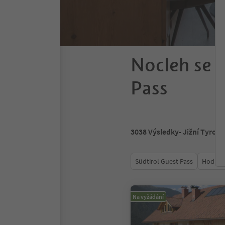
Nocleh se s
Pass
3038
Výsledky
- Jižní Tyrols
Südtirol Guest Pass
Hodnoc
Na vyžádání