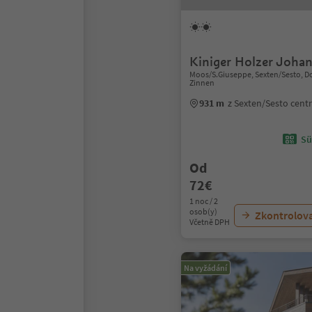
Kiniger Holzer Joha
Moos/S.Giuseppe, Sexten/Sesto, D
Zinnen
931 m
z Sexten/Sesto cen
Sü
Od
72€
1 noc / 2
osob(y)
Zkontrolov
Včetně DPH
Na vyžádání