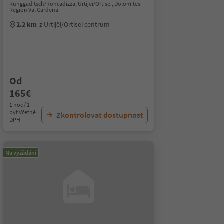
Runggaditsch/Roncadizza, Urtijëi/Ortisei, Dolomites
Region Val Gardena
2.2 km
z Urtijëi/Ortisei centrum
Od
165€
1 noc / 1
byt Včetně
Zkontrolovat dostupnost
DPH
Na vyžádání