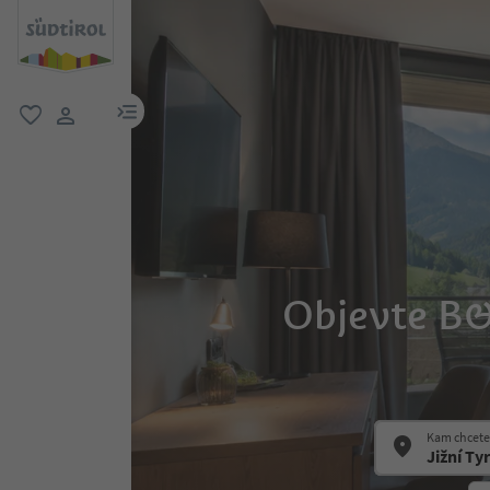
odkaz na menu
oblíbené
uživatelský odkaz
Objevte B&
Kam chcete 