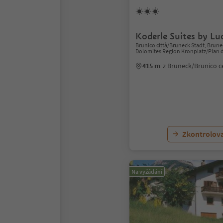
Koderle Suites by Lu
Brunico città/Bruneck Stadt, Brun
Dolomites Region Kronplatz/Plan 
415 m
z Bruneck/Brunico 
Zkontrolov
Na vyžádání