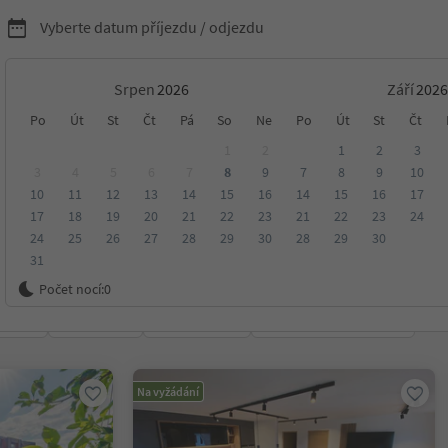
Vyberte datum příjezdu / odjezdu
Srpen
Září
nídaní s Südtirol Guest
Po
Út
St
Čt
Pá
So
Ne
Po
Út
St
Čt
1
2
1
2
3
3
4
5
6
7
8
9
7
8
9
10
10
11
12
13
14
15
16
14
15
16
17
17
18
19
20
21
22
23
21
22
23
24
24
25
26
27
28
29
30
28
29
30
31
ko
Počet nocí:
0
ení
Kategorie
Zpracovává
Udržitelné ubytování
Na vyžádání