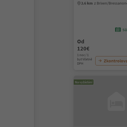
2.6 km
z Brixen/Bressano
Sü
Od
120€
1 noc / 1
byt Včetně
Zkontrolov
DPH
Na vyžádání