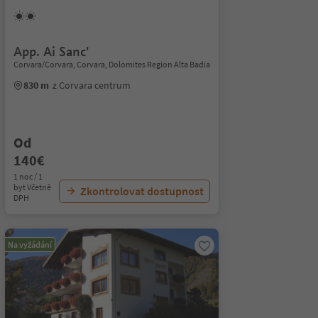
App. Ai Sanc'
Corvara/Corvara, Corvara, Dolomites Region Alta Badia
830 m
z Corvara centrum
Od
140€
1 noc / 1
byt Včetně
Zkontrolovat dostupnost
DPH
Na vyžádání