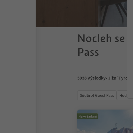
Nocleh se s
Pass
3038
Výsledky
- Jižní Tyrols
Südtirol Guest Pass
Hodnoc
Na vyžádání