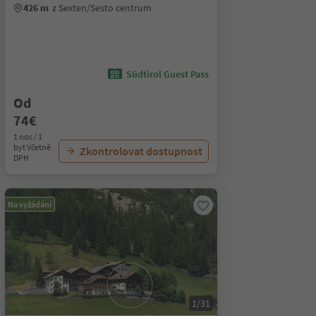
426 m
z Sexten/Sesto centrum
Südtirol Guest Pass
Od
74€
1 noc / 1
byt Včetně
Zkontrolovat dostupnost
DPH
Na vyžádání
1/31