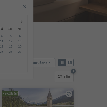
Pá
So
Ne
4
5
6
11
12
13
18
19
20
25
26
27
Doporučeno
Objednat:
1
Filtr
1 aktywny filtr
Na vyžádání