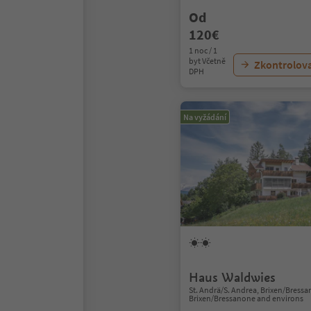
Od
120€
1 noc / 1
byt Včetně
Zkontrolov
DPH
Na vyžádání
Haus Waldwies
St. Andrä/S. Andrea, Brixen/Bress
Brixen/Bressanone and environs