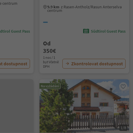
ne centrum
9.9 km
z Rasen-Antholz/Rasun Anterselva
centrum
dtirol Guest Pass
Südtirol Guest Pass
Od
350€
1 noc / 1
byt Včetně
at dostupnost
Zkontrolovat dostupnost
DPH
Na vyžádání
1/8