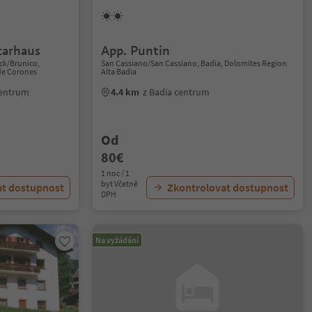
carhaus
App. Puntin
eck/Brunico,
San Cassiano/San Cassiano, Badia, Dolomites Region
de Corones
Alta Badia
centrum
4.4 km
z Badia centrum
Od
80€
1 noc / 1
byt Včetně
at dostupnost
Zkontrolovat dostupnost
DPH
Na vyžádání