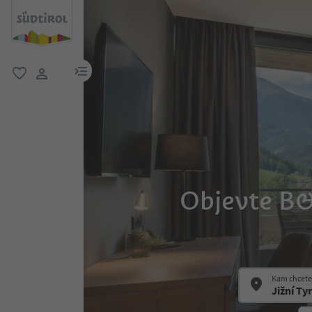
odkaz na menu
oblíbené
uživatelský odkaz
Objevte B&
Kam chcete 