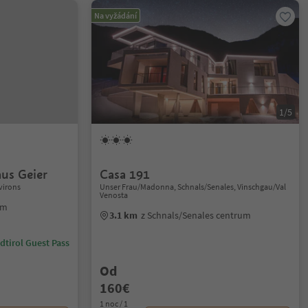
Na vyžádání
1/5
us Geier
Casa 191
virons
Unser Frau/Madonna, Schnals/Senales, Vinschgau/Val
Venosta
um
3.1 km
z Schnals/Senales centrum
dtirol Guest Pass
Od
160€
1 noc / 1