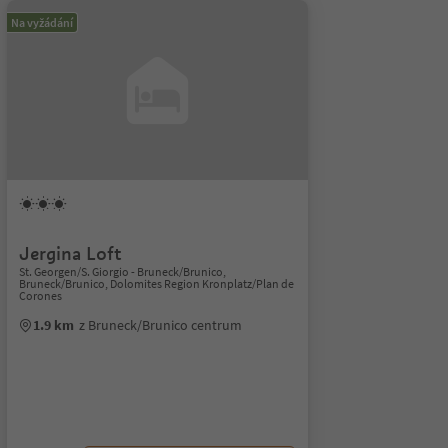
Na vyžádání
Jergina Loft
St. Georgen/S. Giorgio - Bruneck/Brunico,
Bruneck/Brunico, Dolomites Region Kronplatz/Plan de
Corones
1.9 km
z Bruneck/Brunico centrum