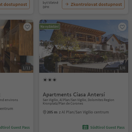
byt Včetně
at dostupnost
Zkontrolovat dostupnost
DPH
Na vyžádání
1/11
1/6
t
Apartments Ciasa Antersí
nd environs
San Vigilio, Al Plan/San Vigilio, Dolomites Region
Kronplatz/Plan de Corones
centrum
205 m
z Al Plan/San Vigilio centrum
dtirol Guest Pass
Südtirol Guest Pass