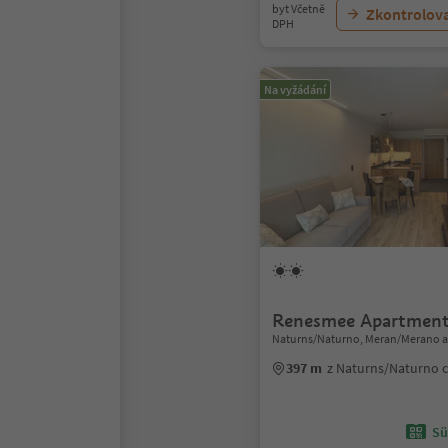
byt Včetně
Zkontrolov
DPH
Na vyžádání
Renesmee Apartmen
Naturns/Naturno, Meran/Merano a
397 m
z Naturns/Naturno 
Sü