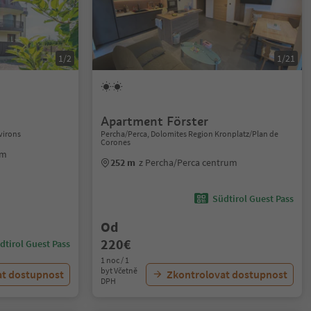
1/2
1/21
Apartment Förster
virons
Percha/Perca, Dolomites Region Kronplatz/Plan de
Corones
um
252 m
z Percha/Perca centrum
Südtirol Guest Pass
Od
220€
dtirol Guest Pass
1 noc / 1
byt Včetně
at dostupnost
Zkontrolovat dostupnost
DPH