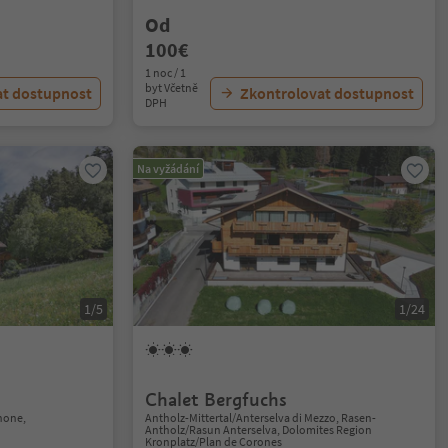
Od
100€
1 noc / 1
byt Včetně
at dostupnost
Zkontrolovat dostupnost
DPH
Na vyžádání
1/5
1/24
Chalet Bergfuchs
anone,
Antholz-Mittertal/Anterselva di Mezzo, Rasen-
Antholz/Rasun Anterselva, Dolomites Region
Kronplatz/Plan de Corones