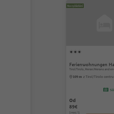
Na vyžádání
Ferienwohnungen Ha
Tirol/Tirolo, Meran/Merano and en
109 m
z Tirol/Tirolo centr
Sü
Od
89€
1 noc / 1