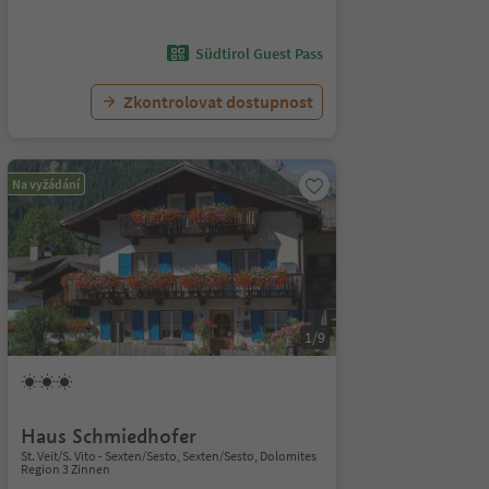
Südtirol Guest Pass
Zkontrolovat dostupnost
Na vyžádání
1/9
Haus Schmiedhofer
St. Veit/S. Vito - Sexten/Sesto, Sexten/Sesto, Dolomites
Region 3 Zinnen