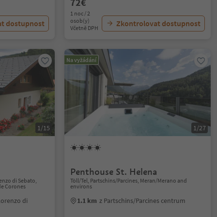
72€
1 noc / 2
osob(y)
at dostupnost
Zkontrolovat dostupnost
Včetně DPH
Na vyžádání
1/15
1/27
Penthouse St. Helena
enzo di Sebato,
Töll/Tel, Partschins/Parcines, Meran/Merano and
de Corones
environs
Lorenzo di
1.1 km
z Partschins/Parcines centrum