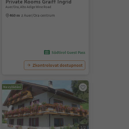
Private Rooms Graiff Ingrid
Auer/Ora, Alto Adige Wine Road
460 m
z Auer/Ora centrum
Südtirol Guest Pass
Zkontrolovat dostupnost
Na vyžádání
1/2