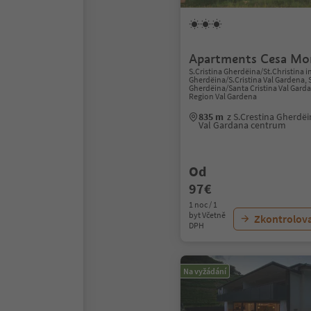
Apartments Cesa Mo
S.Cristina Gherdëina/St.Christina i
Gherdëina/S.Cristina Val Gardena, 
Gherdëina/Santa Cristina Val Gard
Region Val Gardena
835 m
z S.Crestina Gherdëi
Val Gardana centrum
Od
97€
1 noc / 1
byt Včetně
Zkontrolov
DPH
Na vyžádání