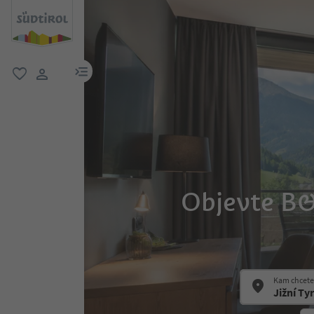
odkaz na menu
oblíbené
uživatelský odkaz
Objevte B&
Kam chcete 