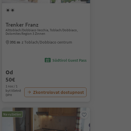
Trenker Franz
Alttoblach/Dobbiaco Vecchia, Toblach/Dobbiaco,
Dolomites Region 3 Zinnen
391 m
z Toblach/Dobbiaco centrum
Südtirol Guest Pass
Od
50€
1 noc / 1
byt Včetně
Zkontrolovat dostupnost
DPH
Na vyžádání