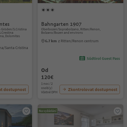
ntes
Bahngarten 1907
n Gröden/S.Cristina
Oberbozen/Soprabolzano, Ritten/Renon,
S.Crestina
Bolzano/Bozen and environs
ana, Dolomites
6.7 km
z Ritten/Renon centrum
na/Santa Cristina
Südtirol Guest Pass
Od
120€
1 noc / 2
osob(y)
at dostupnost
Zkontrolovat dostupnost
Včetně DPH
Na vyžádání