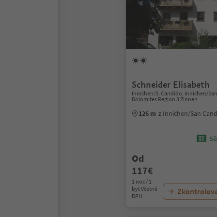
Schneider Elisabeth
Innichen/S. Candido, Innichen/Sa
Dolomites Region 3 Zinnen
126 m
z Innichen/San Can
Sü
Od
117€
1 noc / 1
byt Včetně
Zkontrolov
DPH