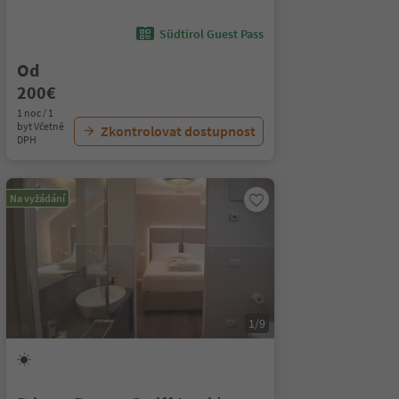
Südtirol Guest Pass
Od
200€
1 noc / 1
byt Včetně
Zkontrolovat dostupnost
DPH
Na vyžádání
1/9