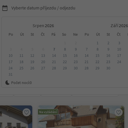
Vyberte datum příjezdu / odjezdu
Srpen
Září
nídaní s Südtirol Guest
Po
Út
St
Čt
Pá
So
Ne
Po
Út
St
Čt
1
2
1
2
3
3
4
5
6
7
8
9
7
8
9
10
10
11
12
13
14
15
16
14
15
16
17
17
18
19
20
21
22
23
21
22
23
24
24
25
26
27
28
29
30
28
29
30
31
ko
Počet nocí:
0
ení
Kategorie
Zpracovává
Udržitelné ubytování
Na vyžádání