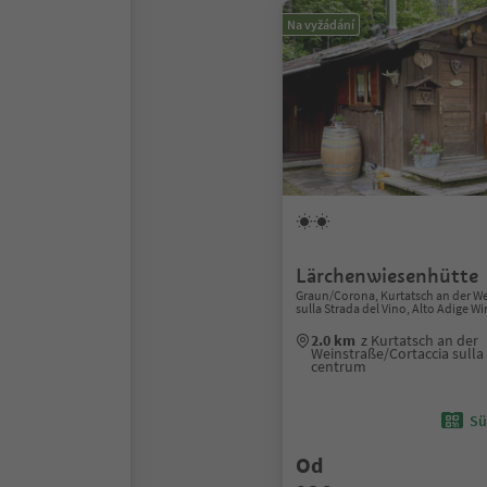
Na vyžádání
Lärchenwiesenhütte
Graun/Corona, Kurtatsch an der We
sulla Strada del Vino, Alto Adige W
2.0 km
z Kurtatsch an der
Weinstraße/Cortaccia sulla 
centrum
Sü
Od