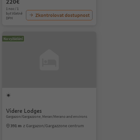
220€
1 noc / 1
byt Včetně
Zkontrolovat dostupnost
DPH
Na vyžádání
Videre Lodges
Gargazon/Gargazzone, Meran/Merano and environs
391 m
z Gargazon/Gargazzone centrum