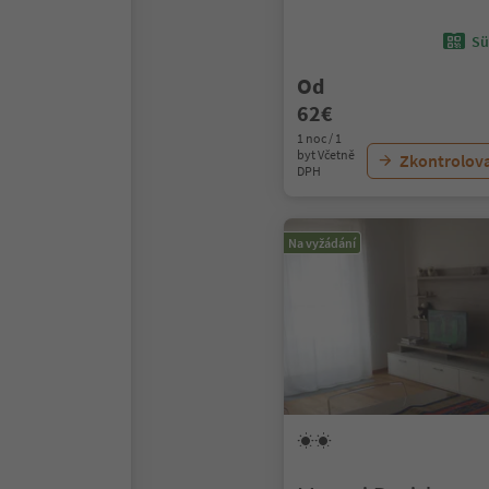
Sü
Od
62€
1 noc / 1
byt Včetně
Zkontrolov
DPH
Na vyžádání