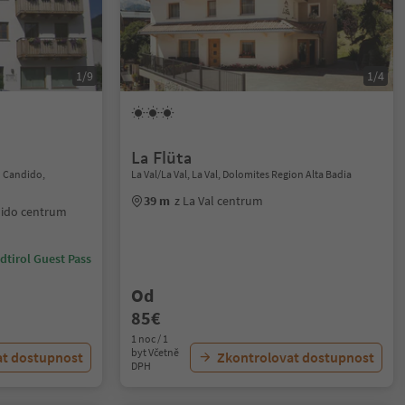
1/9
1/4
La Flüta
n Candido,
La Val/La Val, La Val, Dolomites Region Alta Badia
39 m
z La Val centrum
dido centrum
dtirol Guest Pass
Od
85€
1 noc / 1
byt Včetně
at dostupnost
Zkontrolovat dostupnost
DPH