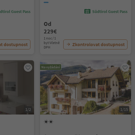
dtirol Guest Pass
Südtirol Guest Pass
Od
229€
1 noc / 1
byt Včetně
at dostupnost
Zkontrolovat dostupnost
DPH
Na vyžádání
1/2
1/15