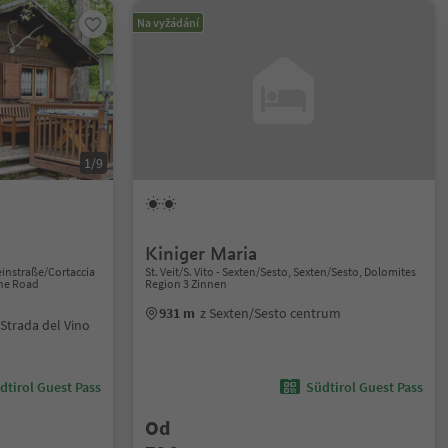
Na vyžádání
1/9
Kiniger Maria
instraße/Cortaccia
St. Veit/S. Vito - Sexten/Sesto, Sexten/Sesto, Dolomites
ine Road
Region 3 Zinnen
931 m
z Sexten/Sesto centrum
Strada del Vino
dtirol Guest Pass
Südtirol Guest Pass
Od