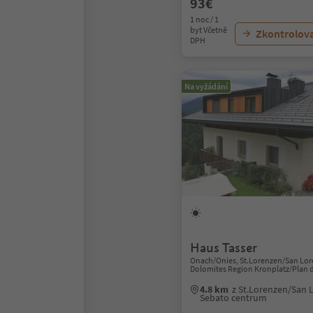
93€
1 noc / 1
byt Včetně
Zkontrolov
DPH
Na vyžádání
Haus Tasser
Onach/Onies, St.Lorenzen/San Lor
Dolomites Region Kronplatz/Plan 
4.8 km
z St.Lorenzen/San 
Sebato centrum