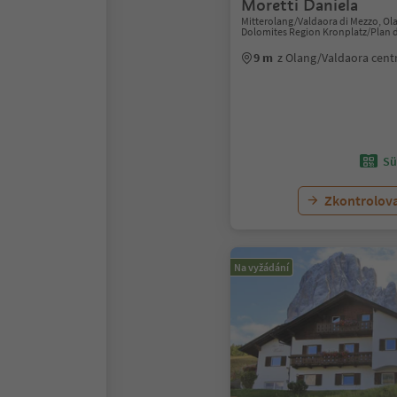
Moretti Daniela
Mitterolang/Valdaora di Mezzo, Ol
Dolomites Region Kronplatz/Plan 
9 m
z Olang/Valdaora cen
Sü
Zkontrolov
Na vyžádání