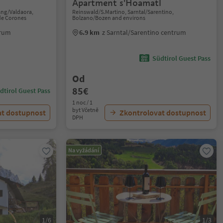
Apartment s'Hoamatl
ang/Valdaora,
Reinswald/S.Martino, Sarntal/Sarentino,
de Corones
Bolzano/Bozen and environs
trum
6.9 km
z Sarntal/Sarentino centrum
Südtirol Guest Pass
Od
85€
dtirol Guest Pass
1 noc / 1
byt Včetně
at dostupnost
Zkontrolovat dostupnost
DPH
Na vyžádání
1/6
1/3