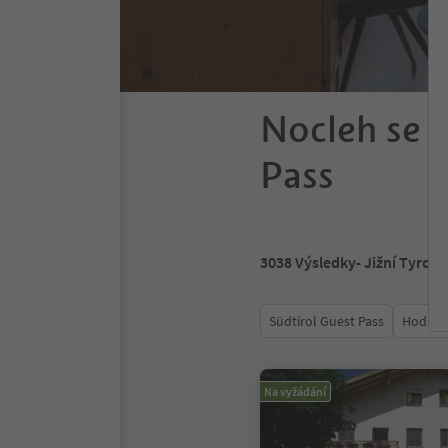
Nocleh se s
Pass
3038
Výsledky
- Jižní Tyrols
Südtirol Guest Pass
Hodnoc
Na vyžádání