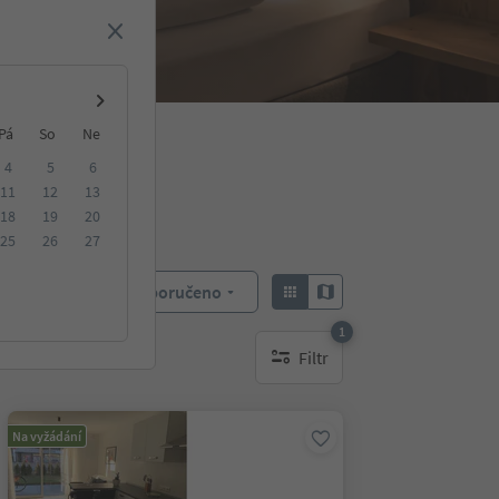
Pá
So
Ne
4
5
6
11
12
13
18
19
20
25
26
27
Doporučeno
Objednat:
1
Filtr
1 aktywny filtr
Na vyžádání