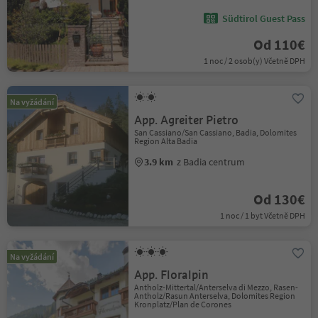
Südtirol Guest Pass
Od 110€
1 noc / 2 osob(y) Včetně DPH
Na vyžádání
App. Agreiter Pietro
San Cassiano/San Cassiano, Badia, Dolomites
Region Alta Badia
3.9 km
z Badia centrum
Od 130€
1 noc / 1 byt Včetně DPH
Na vyžádání
App. Floralpin
Antholz-Mittertal/Anterselva di Mezzo, Rasen-
Antholz/Rasun Anterselva, Dolomites Region
Kronplatz/Plan de Corones