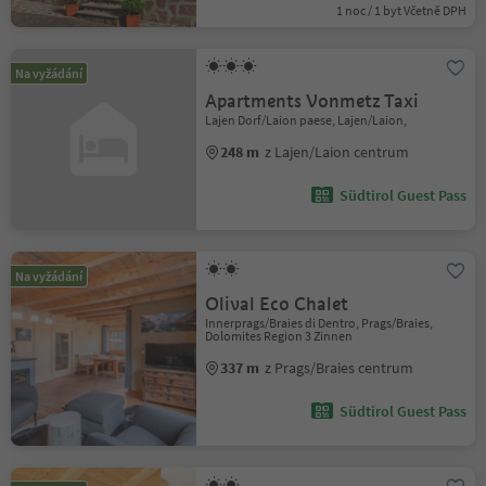
1 noc / 1 byt Včetně DPH
Na vyžádání
Apartments Vonmetz Taxi
Lajen Dorf/Laion paese, Lajen/Laion,
248 m
z Lajen/Laion centrum
Südtirol Guest Pass
Na vyžádání
Olival Eco Chalet
Innerprags/Braies di Dentro, Prags/Braies,
Dolomites Region 3 Zinnen
337 m
z Prags/Braies centrum
Südtirol Guest Pass