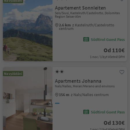
Na vyžádání
Apartement Sonnleiten
Seis/Siusi, Kastelruth/Castelrotto, Dolomites
Region Seiser Alm
2.6 km
z Kastelruth/Castelrotto
centrum
Südtirol Guest Pass
Od 110€
1 noc / 1 byt Včetně DPH
Na vyžádání
Apartments Johanna
Nals/Nalles, Meran/Merano and environs
156 m
z Nals/Nalles centrum
Südtirol Guest Pass
Od 130€
1 noc / 1 byt Včetně DPH