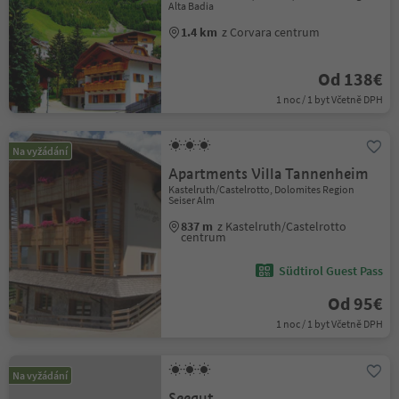
Alta Badia
1.4 km
z Corvara centrum
Od 138€
1 noc / 1 byt Včetně DPH
Na vyžádání
Apartments Villa Tannenheim
Kastelruth/Castelrotto, Dolomites Region
Seiser Alm
837 m
z Kastelruth/Castelrotto
centrum
Südtirol Guest Pass
Od 95€
1 noc / 1 byt Včetně DPH
Na vyžádání
Seegut