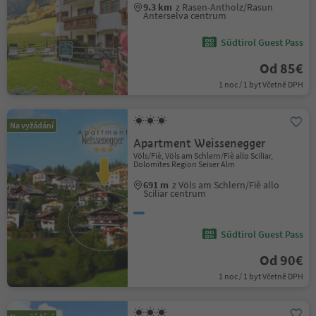
9.3 km
z Rasen-Antholz/Rasun
Anterselva centrum
Südtirol Guest Pass
Od 85€
1 noc / 1 byt Včetně DPH
Na vyžádání
Apartment Weissenegger
Völs/Fiè, Völs am Schlern/Fiè allo Sciliar,
Dolomites Region Seiser Alm
691 m
z Völs am Schlern/Fiè allo
Sciliar centrum
Südtirol Guest Pass
Od 90€
1 noc / 1 byt Včetně DPH