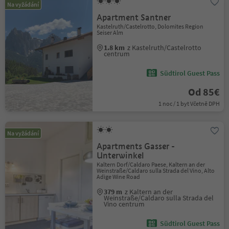
Na vyžádání
Apartment Santner
Kastelruth/Castelrotto, Dolomites Region
Seiser Alm
1.8 km
z Kastelruth/Castelrotto
centrum
Südtirol Guest Pass
Od 85€
1 noc / 1 byt Včetně DPH
Na vyžádání
Apartments Gasser -
Unterwinkel
Kaltern Dorf/Caldaro Paese, Kaltern an der
Weinstraße/Caldaro sulla Strada del Vino, Alto
Adige Wine Road
379 m
z Kaltern an der
Weinstraße/Caldaro sulla Strada del
Vino centrum
Südtirol Guest Pass