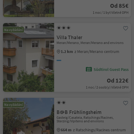
Od 85€
1 noc / 1 byt Včetně DPH
Na vyžádání
Villa Thaler
Meran/Merano, Meran/Merano and environs
1.2 km
z Meran/Merano centrum
Südtirol Guest Pass
Od 122€
1 noc / 2 osob(y) Včetně DPH
Na vyžádání
B&B Frühlingsheim
Gasteig/Casateia, Ratschings/Racines,
Sterzing/Vipiteno and environs
664 m
z Ratschings/Racines centrum