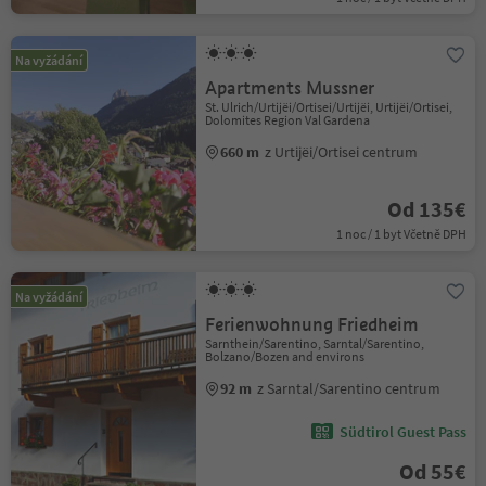
Na vyžádání
Apartments Mussner
St. Ulrich/Urtijëi/Ortisei/Urtijëi, Urtijëi/Ortisei,
Dolomites Region Val Gardena
660 m
z Urtijëi/Ortisei centrum
Od 135€
1 noc / 1 byt Včetně DPH
Na vyžádání
Ferienwohnung Friedheim
Sarnthein/Sarentino, Sarntal/Sarentino,
Bolzano/Bozen and environs
92 m
z Sarntal/Sarentino centrum
Südtirol Guest Pass
Od 55€