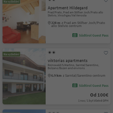
Na vyžádání
Apartment Hildegard
Prad/Prato, Prad am Stilfser Joch/Prato allo
Stelvio, Vinschgau/Val Venosta
228 m
z Prad am Stilfser Joch/Prato
allo Stelvio centrum
Südtirol Guest Pass
Na vyžádání
viktorias apartments
Reinswald/S.Martino, Sarntal/Sarentino,
Bolzano/Bozen and environs
6.9 km
z Sarntal/Sarentino centrum
Südtirol Guest Pass
Od 100€
1 noc / 1 byt Včetně DPH