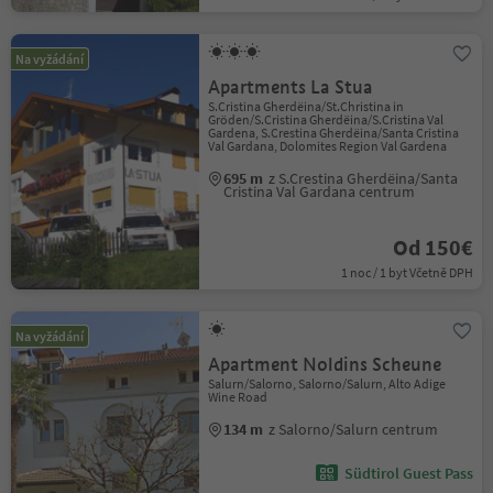
Na vyžádání
Apartments La Stua
S.Cristina Gherdëina/St.Christina in
Gröden/S.Cristina Gherdëina/S.Cristina Val
Gardena, S.Crestina Gherdëina/Santa Cristina
Val Gardana, Dolomites Region Val Gardena
695 m
z S.Crestina Gherdëina/Santa
Cristina Val Gardana centrum
Od 150€
1 noc / 1 byt Včetně DPH
Na vyžádání
Apartment Noldins Scheune
Salurn/Salorno, Salorno/Salurn, Alto Adige
Wine Road
134 m
z Salorno/Salurn centrum
Südtirol Guest Pass