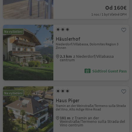
Od 160€
1 noc / 1 byt Včetně DPH
Na vyžádání
Häuslerhof
Niederdorf/Villabassa, Dolomites Region 3
Zinnen
2.3 km
z Niederdorf/Villabassa
centrum
Südtirol Guest Pass
Na vyžádání
Haus Piger
Tramin an der Weinstraße/Termeno sulla Strada
del Vino, Alto Adige Wine Road
181 m
z Tramin an der
Weinstraße/Termeno sulla Strada del
Vino centrum