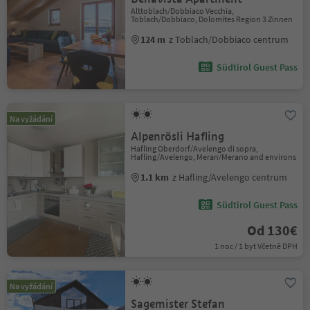
Alttoblach/Dobbiaco Vecchia,
Toblach/Dobbiaco, Dolomites Region 3 Zinnen
124 m
z Toblach/Dobbiaco centrum
Südtirol Guest Pass
Na vyžádání
Alpenrösli Hafling
Hafling Oberdorf/Avelengo di sopra,
Hafling/Avelengo, Meran/Merano and environs
1.1 km
z Hafling/Avelengo centrum
Südtirol Guest Pass
Od 130€
1 noc / 1 byt Včetně DPH
Na vyžádání
Sagemister Stefan