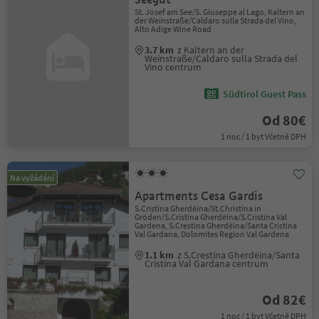
St. Josef am See/S. Giuseppe al Lago, Kaltern an
der Weinstraße/Caldaro sulla Strada del Vino,
Alto Adige Wine Road
3.7 km
z Kaltern an der
Weinstraße/Caldaro sulla Strada del
Vino centrum
Südtirol Guest Pass
Od 80€
1 noc / 1 byt Včetně DPH
Na vyžádání
Apartments Cesa Gardis
S.Cristina Gherdëina/St.Christina in
Gröden/S.Cristina Gherdëina/S.Cristina Val
Gardena, S.Crestina Gherdëina/Santa Cristina
Val Gardana, Dolomites Region Val Gardena
1.1 km
z S.Crestina Gherdëina/Santa
Cristina Val Gardana centrum
Od 82€
1 noc / 1 byt Včetně DPH