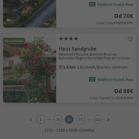
Südtirol Guest Pass
Od 70€
1 noc / 1 byt Včetně DPH
Na vyžádání
Haus Sandgrube
Reischach/Riscone, Bruneck/Brunico,
Dolomites Region Kronplatz/Plan de Corones
1.8 km
z Bruneck/Brunico centrum
Südtirol Guest Pass
Od 88€
1 noc / 2 osob(y) Včetně DPH
1
2
...
...
1
75
76
77
102
3
4
2251 - 2280 z 3038 výsledky
5