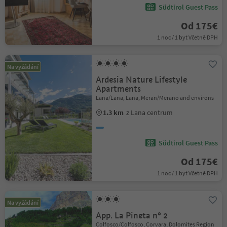
Südtirol Guest Pass
Od 175€
1 noc / 1 byt Včetně DPH
Na vyžádání
Ardesia Nature Lifestyle
Apartments
Lana/Lana, Lana, Meran/Merano and environs
1.3 km
z Lana centrum
Südtirol Guest Pass
Od 175€
1 noc / 1 byt Včetně DPH
Na vyžádání
App. La Pineta n° 2
Colfosco/Colfosco, Corvara, Dolomites Region