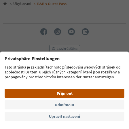
6
Ubytování
B&B s Guest Pass
7
8
9
10
11
12
13
14
Jazyk: Čeština
15
16
17
FAQ
Kontaktujte nás
Tisk
MICE
18
Zásady ochrany osobních údajů
Podmínky a ujednání
Tiráž
19
20
Zásady používání souborů cookie
Filmová komise
O nás
21
Prohlášení o přístupnosti
South Tyrol B2B
22
23
24
© 2026 IDM Südtirol
25
26
27