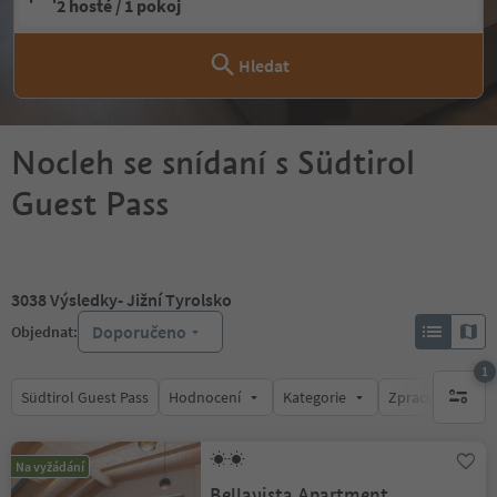
2 hosté / 1 pokoj
Hledat
Nocleh se snídaní s Südtirol
Guest Pass
3038
Výsledky
- Jižní Tyrolsko
Doporučeno
Objednat:
1
Südtirol Guest Pass
Hodnocení
Kategorie
Zpracovává
1 aktywn
Na vyžádání
Bellavista Apartment