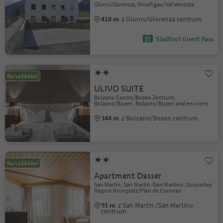
Glurns/Glorenza, Vinschgau/Val Venosta
418 m
z Glurns/Glorenza centrum
Südtirol Guest Pass
Na vyžádání
ULIVO SUITE
Bolzano Centro/Bozen Zentrum,
Bolzano/Bozen, Bolzano/Bozen and environs
344 m
z Bolzano/Bozen centrum
Na vyžádání
Apartment Dasser
San Martin, San Martin /San Martino, Dolomites
Region Kronplatz/Plan de Corones
91 m
z San Martin /San Martino
centrum