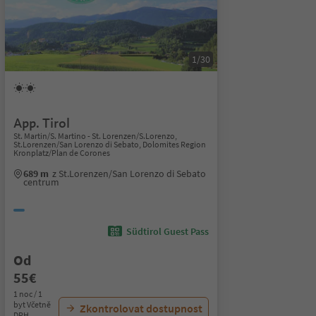
1/30
App. Tirol
St. Martin/S. Martino - St. Lorenzen/S.Lorenzo,
St.Lorenzen/San Lorenzo di Sebato, Dolomites Region
Kronplatz/Plan de Corones
689 m
z St.Lorenzen/San Lorenzo di Sebato
centrum
Südtirol Guest Pass
Od
55€
1 noc / 1
byt Včetně
Zkontrolovat dostupnost
DPH