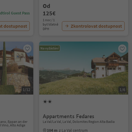
Od
125€
dtirol Guest Pass
1 noc / 1
byt Včetně
at dostupnost
Zkontrolovat dostupnost
DPH
Na vyžádání
1/12
1/6
Appartments Fedares
iano, Eppan an der
La Val/La Val, La Val, Dolomites Region Alta Badia
 Vino, Alto Adige
104 m
z La Val centrum