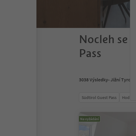
Nocleh se s
Pass
3038
Výsledky
- Jižní Tyrols
Südtirol Guest Pass
Hodnoc
Na vyžádání