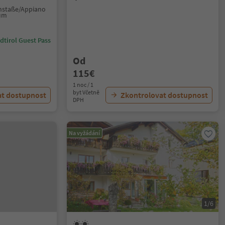
instaße/Appiano
rum
dtirol Guest Pass
Od
115€
1 noc / 1
byt Včetně
at dostupnost
Zkontrolovat dostupnost
DPH
Na vyžádání
1/6