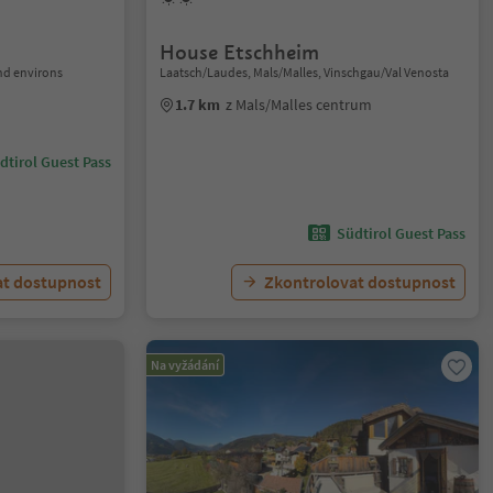
House Etschheim
nd environs
Laatsch/Laudes, Mals/Malles, Vinschgau/Val Venosta
1.7 km
z Mals/Malles centrum
dtirol Guest Pass
Südtirol Guest Pass
at dostupnost
Zkontrolovat dostupnost
Na vyžádání