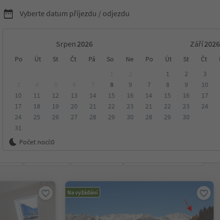
Vyberte datum příjezdu / odjezdu
Srpen
Září
nídaní s Südtirol Guest
Po
Út
St
Čt
Pá
So
Ne
Po
Út
St
Čt
1
2
1
2
3
3
4
5
6
7
8
9
7
8
9
10
10
11
12
13
14
15
16
14
15
16
17
17
18
19
20
21
22
23
21
22
23
24
24
25
26
27
28
29
30
28
29
30
31
ko
Počet nocí:
0
ení
Kategorie
Zpracovává
Udržitelné ubytování
Na vyžádání