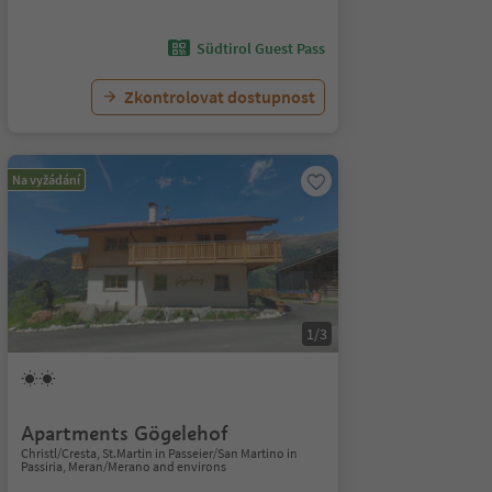
Südtirol Guest Pass
Zkontrolovat dostupnost
Na vyžádání
1/3
Apartments Gögelehof
Christl/Cresta, St.Martin in Passeier/San Martino in
Passiria, Meran/Merano and environs