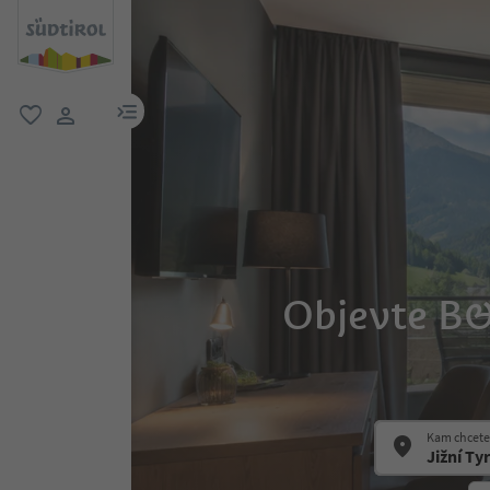
odkaz na menu
oblíbené
uživatelský odkaz
Objevte B&
Kam chcete 