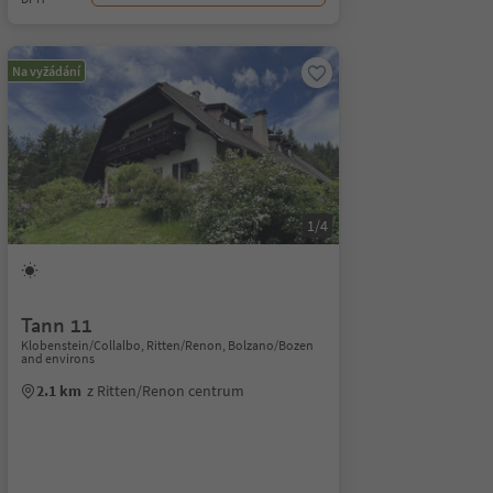
Na vyžádání
1/4
Tann 11
Klobenstein/Collalbo, Ritten/Renon, Bolzano/Bozen
and environs
2.1 km
z Ritten/Renon centrum