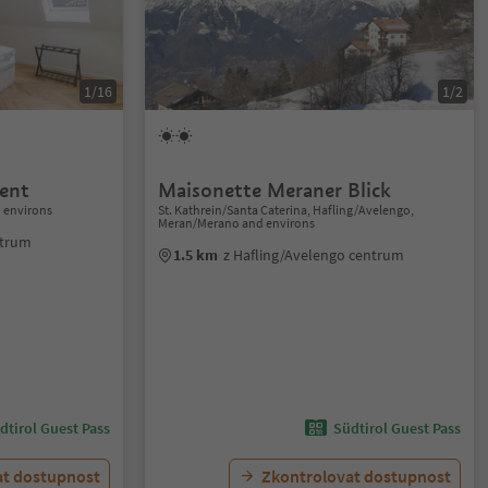
1/16
1/2
ment
Maisonette Meraner Blick
 environs
St. Kathrein/Santa Caterina, Hafling/Avelengo,
Meran/Merano and environs
ntrum
1.5 km
z Hafling/Avelengo centrum
dtirol Guest Pass
Südtirol Guest Pass
at dostupnost
Zkontrolovat dostupnost