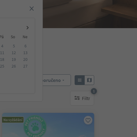
Pá
So
Ne
4
5
6
11
12
13
18
19
20
25
26
27
Doporučeno
Objednat:
1
Filtr
1 aktywny filtr
Na vyžádání