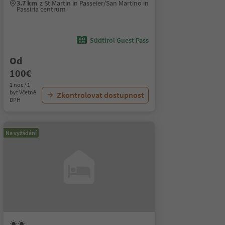
3.7 km
z St.Martin in Passeier/San Martino in
Passiria centrum
Südtirol Guest Pass
Od
100€
1 noc / 1
byt Včetně
Zkontrolovat dostupnost
DPH
Na vyžádání