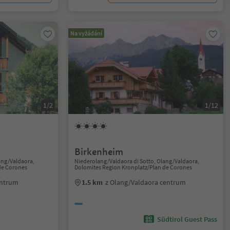
Na vyžádání
1/2
1/12
Birkenheim
ang/Valdaora,
Niederolang/Valdaora di Sotto, Olang/Valdaora,
de Corones
Dolomites Region Kronplatz/Plan de Corones
entrum
1.5 km
z Olang/Valdaora centrum
Südtirol Guest Pass