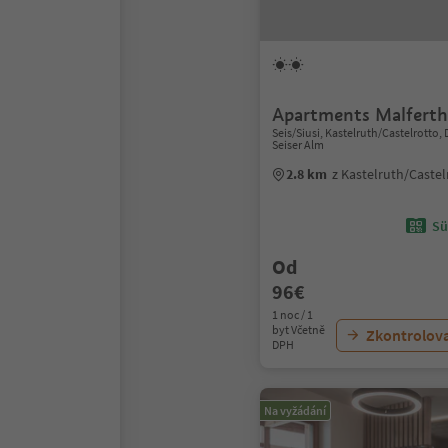
Apartments Malferth
Seis/Siusi, Kastelruth/Castelrotto
Seiser Alm
2.8 km
z Kastelruth/Caste
Sü
Od
96€
1 noc / 1
byt Včetně
Zkontrolov
DPH
Na vyžádání