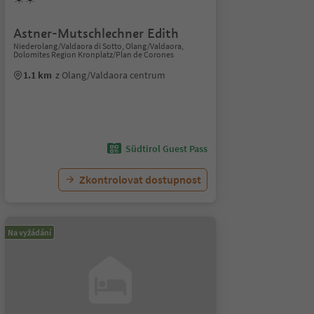
Astner-Mutschlechner Edith
Niederolang/Valdaora di Sotto, Olang/Valdaora,
Dolomites Region Kronplatz/Plan de Corones
1.1 km
z Olang/Valdaora centrum
Südtirol Guest Pass
Zkontrolovat dostupnost
Na vyžádání