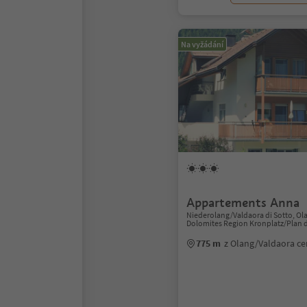
Na vyžádání
Appartements Anna
Niederolang/Valdaora di Sotto, Ol
Dolomites Region Kronplatz/Plan 
775 m
z Olang/Valdaora c