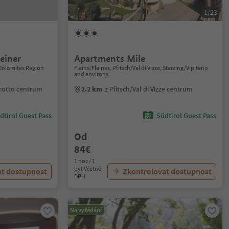
1/23
einer
Apartments Mile
, Dolomites Region
Flains/Flaines, Pfitsch/Val di Vizze, Sterzing/Vipiteno
and environs
lrotto centrum
2.2 km
z Pfitsch/Val di Vizze centrum
dtirol Guest Pass
Südtirol Guest Pass
Od
84€
1 noc / 1
byt Včetně
at dostupnost
Zkontrolovat dostupnost
DPH
Na vyžádání