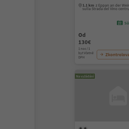
1.1 km
z Eppan an der We
sulla Strada del Vino cent
Sü
Od
130€
1 noc / 1
byt Včetně
Zkontrolov
DPH
Na vyžádání