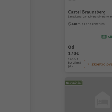
Castel Braunsberg
Lana/Lana, Lana, Meran/Merano a
440 m
z Lana centrum
Sü
Od
170€
1 noc / 1
byt Včetně
Zkontrolov
DPH
Na vyžádání