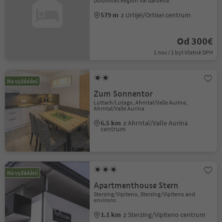
Dolomites Region Val Gardena
579 m
z Urtijëi/Ortisei centrum
Od 300€
1 noc / 1 byt Včetně DPH
Na vyžádání
Zum Sonnentor
Luttach/Lutago, Ahrntal/Valle Aurina,
Ahrntal/Valle Aurina
6.5 km
z Ahrntal/Valle Aurina
centrum
Na vyžádání
Apartmenthouse Stern
Sterzing/Vipiteno, Sterzing/Vipiteno and
environs
1.1 km
z Sterzing/Vipiteno centrum