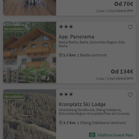
Od 70€
1 noc / 1 byt Včetně DPH
Na vyžádání
App. Panorama
Badia/Badia, Badia, Dolomites Region Alta
Badia
1.5 km
z Badia centrum
Od 134€
1 noc / 1 byt Včetně DPH
Na vyžádání
Kronplatz Ski Lodge
Geiselsberg/Sorafurcia, Olang/Valdaora,
Dolomites Region Kronplatz/Plan de Corones
3.7 km
z Olang/Valdaora centrum
Südtirol Guest Pass