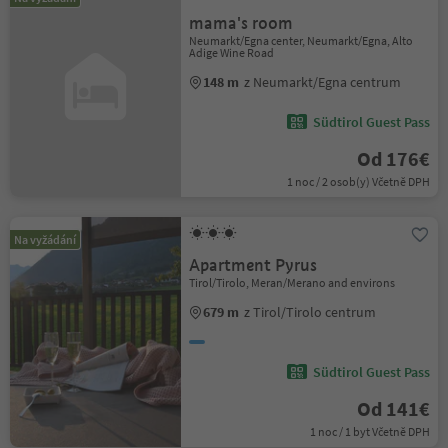
mama's room
Neumarkt/Egna center, Neumarkt/Egna, Alto
Adige Wine Road
148 m
z Neumarkt/Egna centrum
Südtirol Guest Pass
Od 176€
1 noc / 2 osob(y) Včetně DPH
Na vyžádání
Apartment Pyrus
Tirol/Tirolo, Meran/Merano and environs
679 m
z Tirol/Tirolo centrum
Südtirol Guest Pass
Od 141€
1 noc / 1 byt Včetně DPH