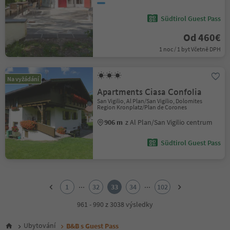
Südtirol Guest Pass
Od 460€
1 noc / 1 byt Včetně DPH
Na vyžádání
Apartments Ciasa Confolia
San Vigilio, Al Plan/San Vigilio, Dolomites
Region Kronplatz/Plan de Corones
906 m
z Al Plan/San Vigilio centrum
Südtirol Guest Pass
1
2
...
...
1
32
33
34
102
3
4
961 - 990 z 3038 výsledky
5
6
Ubytování
B&B s Guest Pass