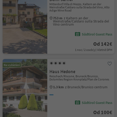
Mitterdorf/Villa di Mezzo, Kaltern an der
Weinstraße/Caldaro sulla Strada del Vino, Alto
Adige Wine Road
753 m
z Kaltern an der
Weinstraße/Caldaro sulla Strada del
Vino centrum
Südtirol Guest Pass
Od 142€
1 noc / 2 osob(y) Včetně DPH
Na vyžádání
Haus Hedone
Reischach/Riscone, Bruneck/Brunico,
Dolomites Region Kronplatz/Plan de Corones
1.3 km
z Bruneck/Brunico centrum
Südtirol Guest Pass
Od 100€