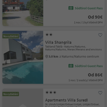
Südtirol Guest Pass
Od 90€
1 noc / 1 byt Včetně DPH
Na vyžádání
Villa Shangrila
Tabland/Tablà - Naturns/Naturno,
Naturns/Naturno, Meran/Merano and environs
3.0 km
z Naturns/Naturno centrum
Südtirol Guest Pass
Od 86€
1 noc / 2 osob(y) Včetně DPH
Na vyžádání
Apartments Villa Suredl
St. Ulrich/Urtijëi/Ortisei/Urtijëi, Urtijëi/Ortisei,