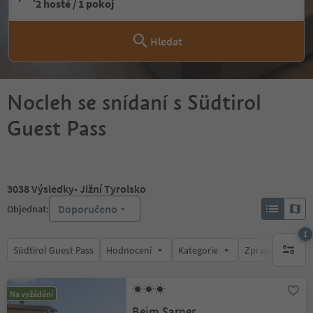
2 hosté / 1 pokoj
Hledat
Nocleh se snídaní s Südtirol
Guest Pass
3038
Výsledky
- Jižní Tyrolsko
Doporučeno
Objednat:
1
Südtirol Guest Pass
Hodnocení
Kategorie
Zpracovává
1 aktywn
Na vyžádání
Beim Sarner