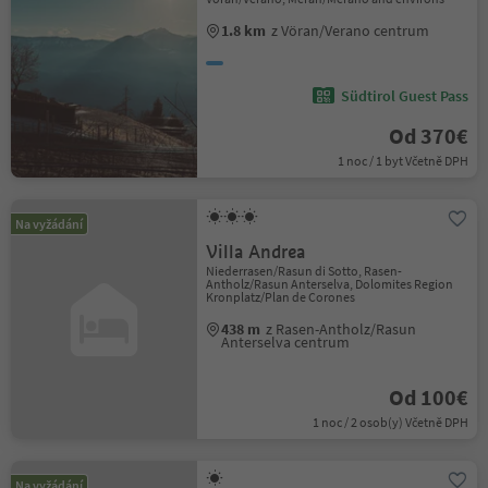
1.8 km
z Vöran/Verano centrum
Südtirol Guest Pass
Od 370€
1 noc / 1 byt Včetně DPH
Na vyžádání
Villa Andrea
Niederrasen/Rasun di Sotto, Rasen-
Antholz/Rasun Anterselva, Dolomites Region
Kronplatz/Plan de Corones
438 m
z Rasen-Antholz/Rasun
Anterselva centrum
Od 100€
1 noc / 2 osob(y) Včetně DPH
Na vyžádání