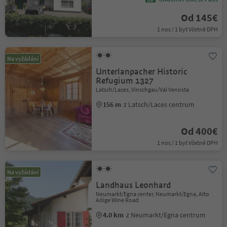
Od 145€
1 noc / 1 byt Včetně DPH
Na vyžádání
Unterlanpacher Historic
Refugium 1327
Latsch/Laces, Vinschgau/Val Venosta
156 m
z Latsch/Laces centrum
Od 400€
1 noc / 1 byt Včetně DPH
Na vyžádání
Landhaus Leonhard
Neumarkt/Egna center, Neumarkt/Egna, Alto
Adige Wine Road
4.0 km
z Neumarkt/Egna centrum