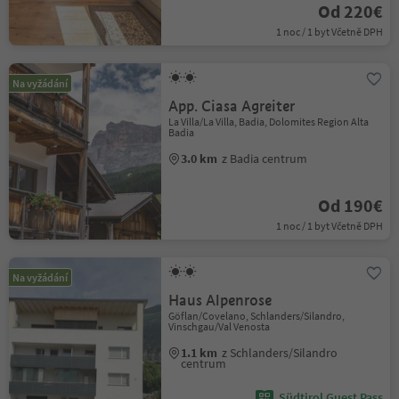
Od 220€
1 noc / 1 byt Včetně DPH
Na vyžádání
App. Ciasa Agreiter
La Villa/La Villa, Badia, Dolomites Region Alta
Badia
3.0 km
z Badia centrum
Od 190€
1 noc / 1 byt Včetně DPH
Na vyžádání
Haus Alpenrose
Göflan/Covelano, Schlanders/Silandro,
Vinschgau/Val Venosta
1.1 km
z Schlanders/Silandro
centrum
Südtirol Guest Pass