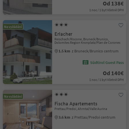
Od 138€
1 noc / 1 byt Včetně DPH
Na vyžádání
Erlacher
Reischach/Riscone, Bruneck/Brunico,
Dolomites Region Kronplatz/Plan de Corones
1.5 km
z Bruneck/Brunico centrum
Südtirol Guest Pass
Od 140€
1 noc / 1 byt Včetně DPH
Na vyžádání
Fischa Apartements
Prettau/Predoi, Ahrntal/Valle Aurina
3.6 km
z Prettau/Predoi centrum