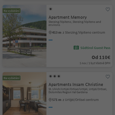
Na vyžádání
Apartment Memory
Sterzing/Vipiteno, Sterzing/Vipiteno and
environs
413 m
z Sterzing/Vipiteno centrum
Südtirol Guest Pass
Od 110€
1 noc / 1 byt Včetně DPH
Na vyžádání
Apartments Insam Christine
St. Ulrich/Urtijëi/Ortisei/Urtijëi, Urtijëi/Ortisei,
Dolomites Region Val Gardena
571 m
z Urtijëi/Ortisei centrum