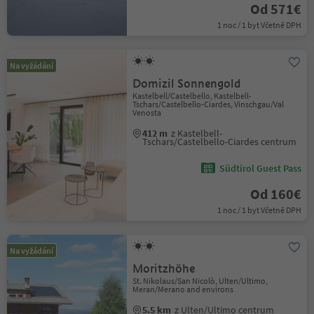
Od 571€
1 noc / 1 byt Včetně DPH
Na vyžádání
Domizil Sonnengold
Kastelbell/Castelbello, Kastelbell-
Tschars/Castelbello-Ciardes, Vinschgau/Val
Venosta
412 m
z Kastelbell-
Tschars/Castelbello-Ciardes centrum
Südtirol Guest Pass
Od 160€
1 noc / 1 byt Včetně DPH
Na vyžádání
Moritzhöhe
St. Nikolaus/San Nicolò, Ulten/Ultimo,
Meran/Merano and environs
5.5 km
z Ulten/Ultimo centrum