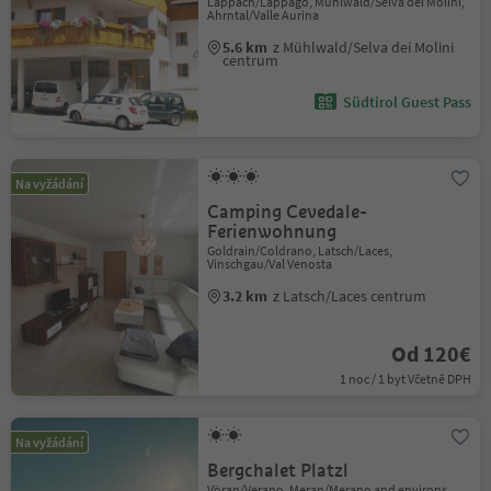
Lappach/Lappago, Mühlwald/Selva dei Molini,
Ahrntal/Valle Aurina
5.6 km
z Mühlwald/Selva dei Molini
centrum
Südtirol Guest Pass
Na vyžádání
Camping Cevedale-
Ferienwohnung
Goldrain/Coldrano, Latsch/Laces,
Vinschgau/Val Venosta
3.2 km
z Latsch/Laces centrum
Od 120€
1 noc / 1 byt Včetně DPH
Na vyžádání
Bergchalet Platzl
Vöran/Verano, Meran/Merano and environs