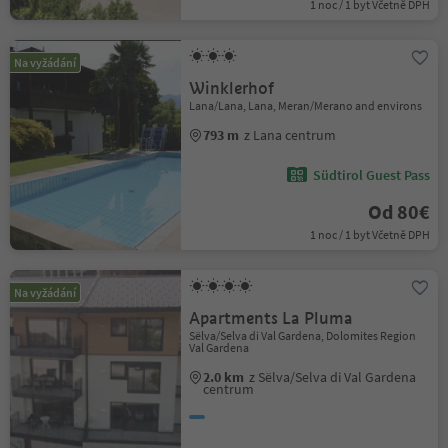
1 noc / 1 byt Včetně DPH
Na vyžádání
Winklerhof
Lana/Lana, Lana, Meran/Merano and environs
793 m
z Lana centrum
Südtirol Guest Pass
Od 80€
1 noc / 1 byt Včetně DPH
Na vyžádání
Apartments La Pluma
Sëlva/Selva di Val Gardena, Dolomites Region
Val Gardena
2.0 km
z Sëlva/Selva di Val Gardena
centrum