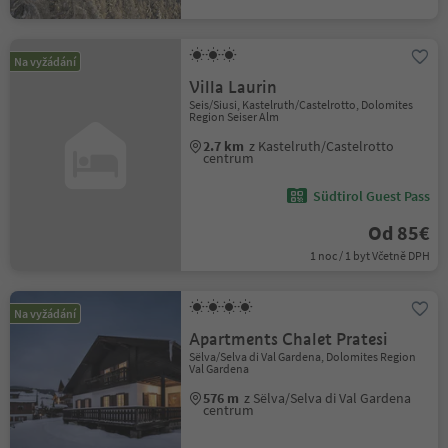
Na vyžádání
Villa Laurin
Seis/Siusi, Kastelruth/Castelrotto, Dolomites
Region Seiser Alm
2.7 km
z Kastelruth/Castelrotto
centrum
Südtirol Guest Pass
Od 85€
1 noc / 1 byt Včetně DPH
Na vyžádání
Apartments Chalet Pratesi
Sëlva/Selva di Val Gardena, Dolomites Region
Val Gardena
576 m
z Sëlva/Selva di Val Gardena
centrum