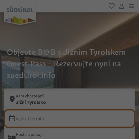
odk
oblíbené
uživatel
Objevte B&B s Jižním Tyrolskem
Guest Pass - Rezervujte nyní na
suedtirol.info
Kam chcete jet?
Jižní Tyrolsko
Vybrat termín
Hosté a pokoje