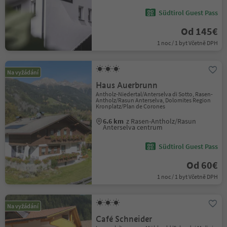
Südtirol Guest Pass
Od 145€
1 noc / 1 byt Včetně DPH
Na vyžádání
Haus Auerbrunn
Antholz-Niedertal/Anterselva di Sotto, Rasen-
Antholz/Rasun Anterselva, Dolomites Region
Kronplatz/Plan de Corones
6.6 km
z Rasen-Antholz/Rasun
Anterselva centrum
Südtirol Guest Pass
Od 60€
1 noc / 1 byt Včetně DPH
Na vyžádání
Café Schneider