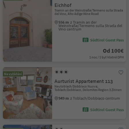
Eichhof
Tramin an der Weinstraße/Termeno sulla Strada
del Vino, Alto Adige Wine Road
556 m
z Tramin an der
Weinstraße/Termeno sulla Strada del
Vino centrum
Südtirol Guest Pass
Od 100€
1 noc / 1 byt Včetně DPH
Na vyžádání
Aurturist Appartement 113
Neutoblach/Dobbiaco Nuova,
Toblach/Dobbiaco, Dolomites Region 3 Zinnen
949 m
z Toblach/Dobbiaco centrum
Südtirol Guest Pass