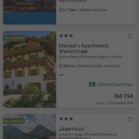
Region Alta Badia
6.7 km
z Badia centrum
Na vyžádání
Manuel's Apartments
Watschinger
Sexten/Sesto, Dolomites Region 3 Zinnen
160 m
z Sexten/Sesto centrum
Südtirol Guest Pass
Od 75€
1 noc / 1 byt Včetně DPH
Na vyžádání
Jägerhäusl
Luttach/Lutago, Ahrntal/Valle Aurina,
Ahrntal/Valle Aurina