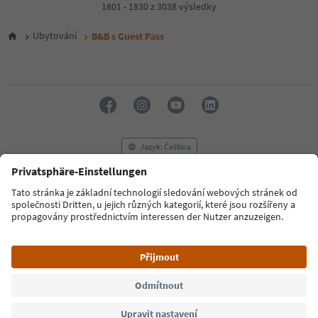
4
1801 - 1830 z 3038 výsledky
5
6
Ubytování
B&B s Guest Pass
7
8
9
10
11
12
13
14
Jazyk: Čeština
15
16
17
FAQ
Kontaktujte nás
Tisk
MICE
18
Zásady ochrany osobních údajů
Podmínky a ujednání
Tiráž
19
20
Zásady používání souborů cookie
Filmová komise
O nás
21
Prohlášení o přístupnosti
South Tyrol B2B
22
23
24
© 2026 IDM Südtirol
25
26