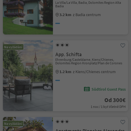
La Villa/La Villa, Badia, Dolomites Region Alta
Badia
3.2 km
z Badia centrum
Na vyžádání
App. Schifta
Ehrenburg/Casteldarne, Kiens/Chienes,
Dolomites Region Kronplatz/Plan de Corones
1.2 km
z Kiens/Chienes centrum
Südtirol Guest Pass
Od 300€
1 noc / 1 byt Včetně DPH
Na vyžádání