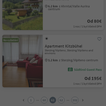
6.2 km
z Ahrntal/Valle Aurina
centrum
Od 80€
1 noc / 1 byt Včetně DPH
Na vyžádání
Apartment Kitzbühel
Sterzing/Vipiteno, Sterzing/Vipiteno and
environs
1.2 km
z Sterzing/Vipiteno centrum
Südtirol Guest Pass
Od 195€
1 noc / 1 byt Včetně DPH
1
2
...
...
1
60
61
62
102
3