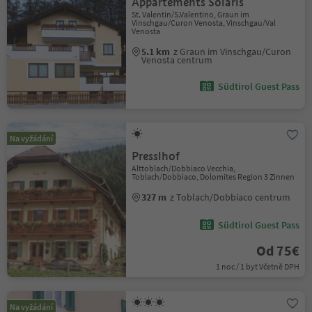
Appartements Solaris
St. Valentin/S.Valentino, Graun im
Vinschgau/Curon Venosta, Vinschgau/Val
Venosta
5.1 km
z Graun im Vinschgau/Curon
Venosta centrum
Südtirol Guest Pass
Na vyžádání
Presslhof
Alttoblach/Dobbiaco Vecchia,
Toblach/Dobbiaco, Dolomites Region 3 Zinnen
327 m
z Toblach/Dobbiaco centrum
Südtirol Guest Pass
Od 75€
1 noc / 1 byt Včetně DPH
Na vyžádání