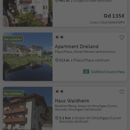
441 m
z Urtijëi/Ortisei centrum
Od 135€
1 noc / 1 byt Včetně DPH
Na vyžádání
Apartment Dreiland
Plaus/Plaus, Meran/Merano and environs
513 m
z Plaus/Plaus centrum
Südtirol Guest Pass
Na vyžádání
Haus Waldheim
Reschen/Resia, Graun im Vinschgau/Curon
Venosta, Vinschgau/Val Venosta
3.1 km
z Graun im Vinschgau/Curon
Venosta centrum