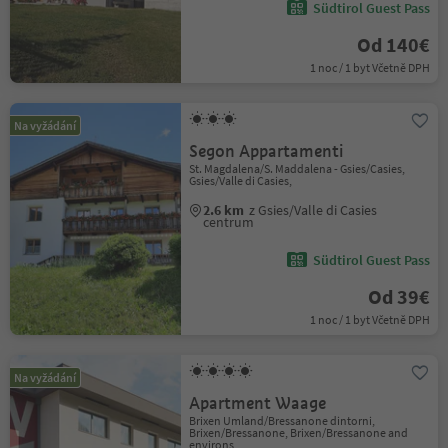
Südtirol Guest Pass
Od 140€
1 noc / 1 byt Včetně DPH
Na vyžádání
Segon Appartamenti
St. Magdalena/S. Maddalena - Gsies/Casies,
Gsies/Valle di Casies,
2.6 km
z Gsies/Valle di Casies
centrum
Südtirol Guest Pass
Od 39€
1 noc / 1 byt Včetně DPH
Na vyžádání
Apartment Waage
Brixen Umland/Bressanone dintorni,
Brixen/Bressanone, Brixen/Bressanone and
environs