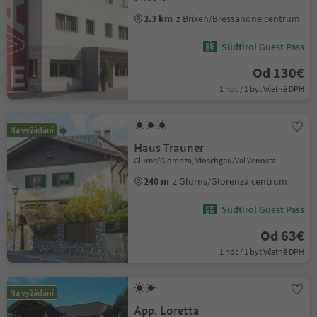
2.3 km
z Brixen/Bressanone centrum
Südtirol Guest Pass
Od 130€
1 noc / 1 byt Včetně DPH
Na vyžádání
Haus Trauner
Glurns/Glorenza, Vinschgau/Val Venosta
240 m
z Glurns/Glorenza centrum
Südtirol Guest Pass
Od 63€
1 noc / 1 byt Včetně DPH
Na vyžádání
App. Loretta