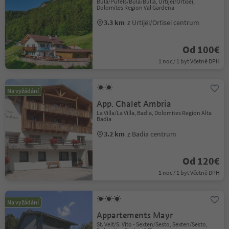
Bula/Pufels/Bula/Bulla, Urtijëi/Ortisei,
Dolomites Region Val Gardena
3.3 km
z Urtijëi/Ortisei centrum
Od 100€
1 noc / 1 byt Včetně DPH
Na vyžádání
App. Chalet Ambria
La Villa/La Villa, Badia, Dolomites Region Alta
Badia
3.2 km
z Badia centrum
Od 120€
1 noc / 1 byt Včetně DPH
Na vyžádání
Appartements Mayr
St. Veit/S. Vito - Sexten/Sesto, Sexten/Sesto,