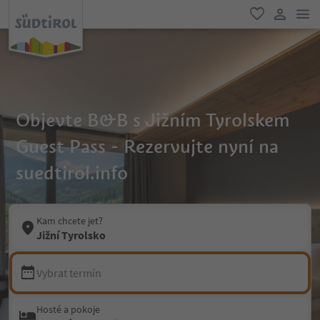
odk
oblíbené
uživatel
Objevte B&B s Jižním Tyrolskem
Guest Pass - Rezervujte nyní na
suedtirol.info
Kam chcete jet?
Jižní Tyrolsko
Vybrat termín
Hosté a pokoje