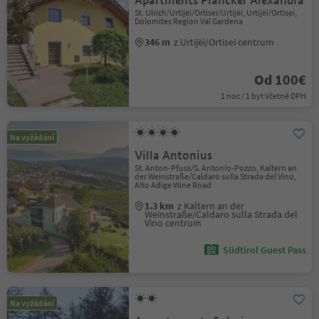
Apartments Plancker Alexandra
St. Ulrich/Urtijëi/Ortisei/Urtijëi, Urtijëi/Ortisei,
Dolomites Region Val Gardena
346 m
z Urtijëi/Ortisei centrum
Od 100€
1 noc / 1 byt Včetně DPH
Na vyžádání
Villa Antonius
St. Anton-Pfuss/S. Antonio-Pozzo, Kaltern an
der Weinstraße/Caldaro sulla Strada del Vino,
Alto Adige Wine Road
1.3 km
z Kaltern an der
Weinstraße/Caldaro sulla Strada del
Vino centrum
Südtirol Guest Pass
Na vyžádání