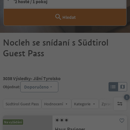
2 hosté / 1 pokoj
Hledat
Nocleh se snídaní s Südtirol
Guest Pass
3038
Výsledky
- Jižní Tyrolsko
Doporučeno
Objednat:
1
Südtirol Guest Pass
Hodnocení
Kategorie
Zpracovává
1 aktywn
Na vyžádání
Haus Parigger