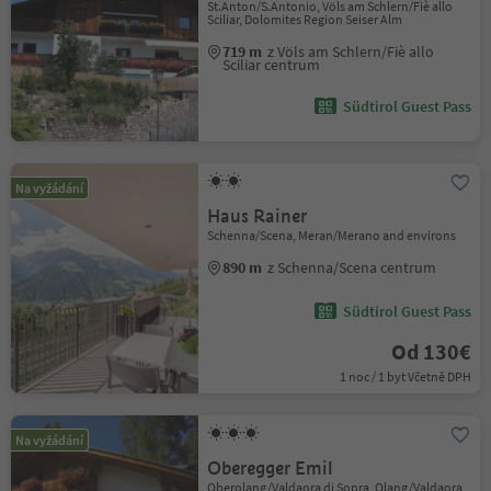
St.Anton/S.Antonio, Völs am Schlern/Fiè allo
Sciliar, Dolomites Region Seiser Alm
719 m
z Völs am Schlern/Fiè allo
Sciliar centrum
Südtirol Guest Pass
Na vyžádání
Haus Rainer
Schenna/Scena, Meran/Merano and environs
890 m
z Schenna/Scena centrum
Südtirol Guest Pass
Od 130€
1 noc / 1 byt Včetně DPH
Na vyžádání
Oberegger Emil
Oberolang/Valdaora di Sopra, Olang/Valdaora,