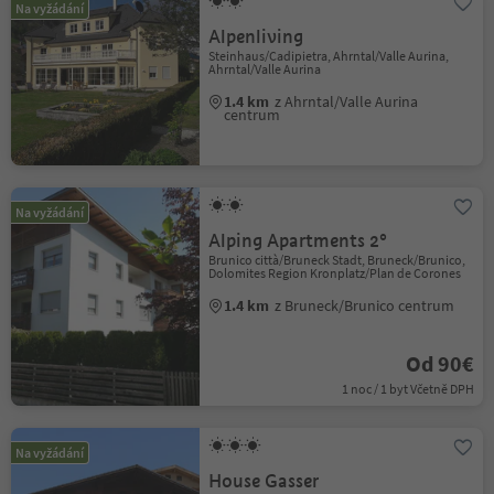
Na vyžádání
Alpenliving
Steinhaus/Cadipietra, Ahrntal/Valle Aurina,
Ahrntal/Valle Aurina
1.4 km
z Ahrntal/Valle Aurina
centrum
Na vyžádání
Alping Apartments 2°
Brunico città/Bruneck Stadt, Bruneck/Brunico,
Dolomites Region Kronplatz/Plan de Corones
1.4 km
z Bruneck/Brunico centrum
Od 90€
1 noc / 1 byt Včetně DPH
Na vyžádání
House Gasser