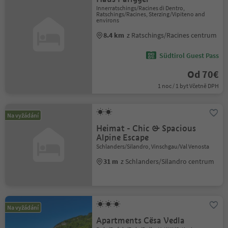
Innerratschings/Racines di Dentro,
Ratschings/Racines, Sterzing/Vipiteno and
environs
8.4 km
z Ratschings/Racines centrum
Südtirol Guest Pass
Od 70€
1 noc / 1 byt Včetně DPH
Na vyžádání
Heimat - Chic & Spacious
Alpine Escape
Schlanders/Silandro, Vinschgau/Val Venosta
31 m
z Schlanders/Silandro centrum
Na vyžádání
Apartments Cësa Vedla