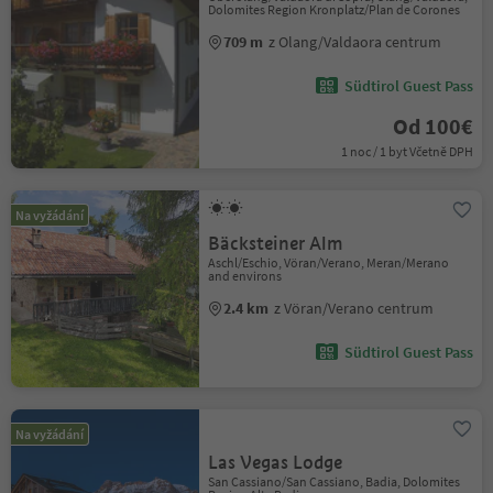
Dolomites Region Kronplatz/Plan de Corones
709 m
z Olang/Valdaora centrum
Südtirol Guest Pass
Od 100€
1 noc / 1 byt Včetně DPH
Na vyžádání
Bäcksteiner Alm
Aschl/Eschio, Vöran/Verano, Meran/Merano
and environs
2.4 km
z Vöran/Verano centrum
Südtirol Guest Pass
Na vyžádání
Las Vegas Lodge
San Cassiano/San Cassiano, Badia, Dolomites