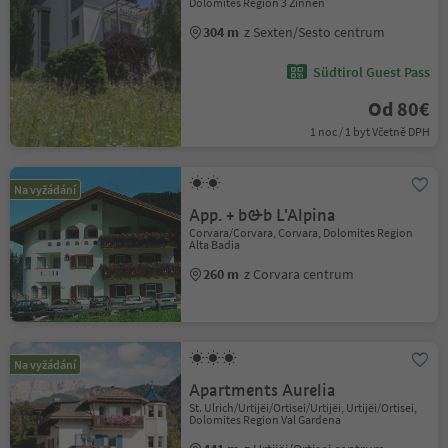
Dolomites Region 3 Zinnen
304 m
z Sexten/Sesto centrum
Südtirol Guest Pass
Od 80€
1 noc / 1 byt Včetně DPH
Na vyžádání
App. + b&b L'Alpina
Corvara/Corvara, Corvara, Dolomites Region
Alta Badia
260 m
z Corvara centrum
Na vyžádání
Apartments Aurelia
St. Ulrich/Urtijëi/Ortisei/Urtijëi, Urtijëi/Ortisei,
Dolomites Region Val Gardena