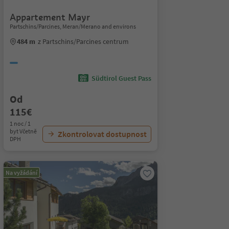
Appartement Mayr
Partschins/Parcines, Meran/Merano and environs
484 m
z Partschins/Parcines centrum
Südtirol Guest Pass
Od
115€
1 noc / 1
byt Včetně
Zkontrolovat dostupnost
DPH
Na vyžádání