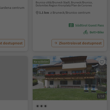
Brunico città/Bruneck Stadt, Bruneck/Brunico,
Dolomites Region Kronplatz/Plan de Corones
l Gardena centrum
1.1 km
z Bruneck/Brunico centrum
Südtirol Guest Pass
Bett+Bike
at dostupnost
Zkontrolovat dostupnost
Na vyžádání
1/16