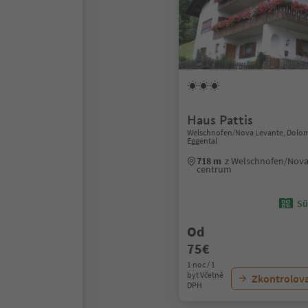
Haus Pattis
Welschnofen/Nova Levante, Dolom
Eggental
718 m
z Welschnofen/Nova
centrum
Sü
Od
75€
1 noc / 1
byt Včetně
Zkontrolov
DPH