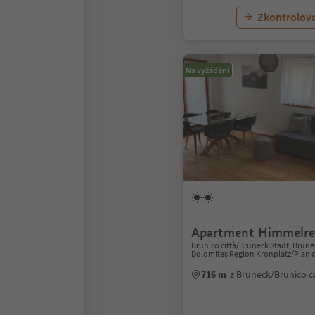
Zkontrolov
Na vyžádání
Apartment Himmelre
Brunico città/Bruneck Stadt, Brun
Dolomites Region Kronplatz/Plan 
716 m
z Bruneck/Brunico 