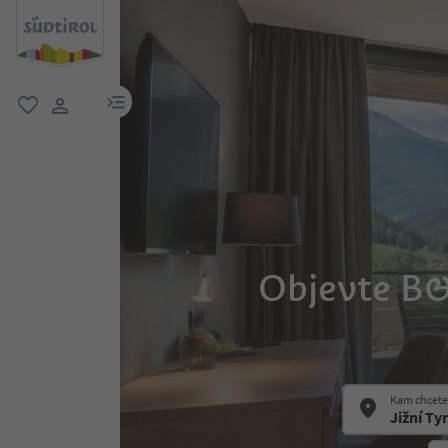
odkaz na menu
oblíbené
uživatelský odkaz
Objevte B&
Kam chcete 