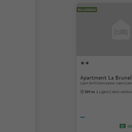
Na vyžádání
Apartment La Brunel
Lajen Dorf/Laion paese, Lajen/Laio
389 m
z Lajen/Laion centr
Sü