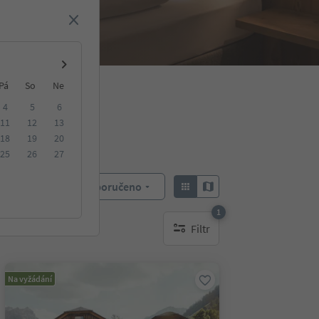
Pá
So
Ne
4
5
6
11
12
13
18
19
20
25
26
27
Doporučeno
Objednat:
1
Filtr
1 aktywny filtr
Na vyžádání