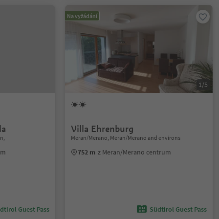
Na vyžádání
1/5
la
Villa Ehrenburg
n,
Meran/Merano, Meran/Merano and environs
um
752 m
z Meran/Merano centrum
dtirol Guest Pass
Südtirol Guest Pass