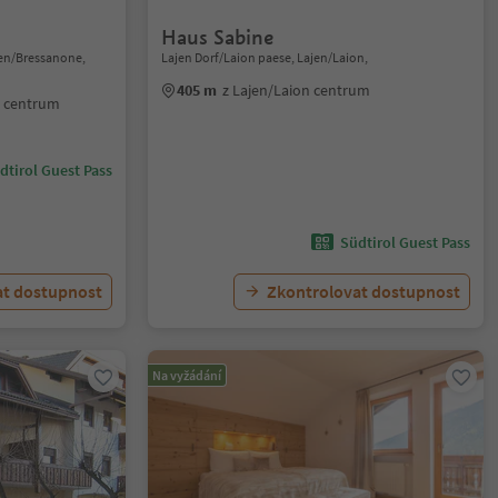
Haus Sabine
xen/Bressanone,
Lajen Dorf/Laion paese, Lajen/Laion,
405 m
z Lajen/Laion centrum
e centrum
dtirol Guest Pass
Südtirol Guest Pass
at dostupnost
Zkontrolovat dostupnost
Na vyžádání