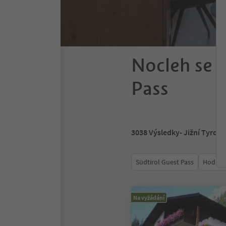
Nocleh se s
Pass
3038
Výsledky
- Jižní Tyrols
Südtirol Guest Pass
Hodnoc
Na vyžádání