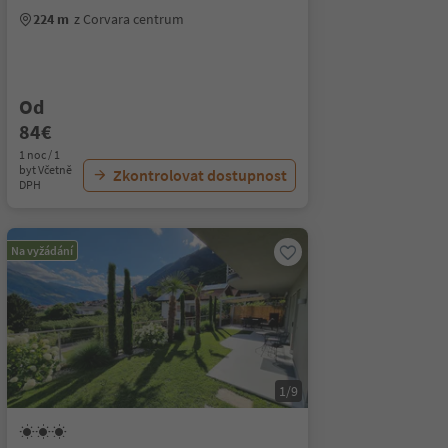
224 m
z Corvara centrum
Od
84€
1 noc / 1
byt Včetně
Zkontrolovat dostupnost
DPH
Na vyžádání
1/9