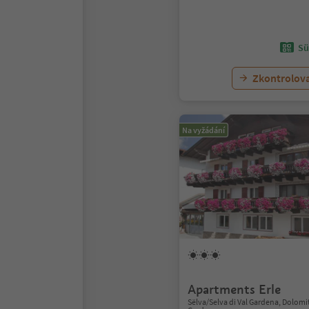
Sü
Zkontrolov
Na vyžádání
Apartments Erle
Sëlva/Selva di Val Gardena, Dolomi