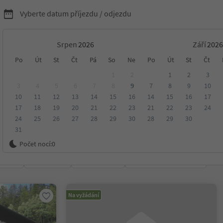
Vyberte datum příjezdu / odjezdu
Srpen
Září
nídaní s Südtirol Guest
Po
Út
St
Čt
Pá
So
Ne
Po
Út
St
Čt
1
2
1
2
3
3
4
5
6
7
8
9
7
8
9
10
10
11
12
13
14
15
16
14
15
16
17
17
18
19
20
21
22
23
21
22
23
24
24
25
26
27
28
29
30
28
29
30
31
ko
Počet nocí:
0
ení
Kategorie
Zpracovává
Udržitelné ubytování
Na vyžádání