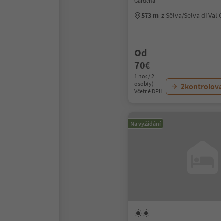
Gardena
573 m
z Sëlva/Selva di Va
Od
70€
1 noc / 2
osob(y)
Zkontrolov
Včetně DPH
Na vyžádání