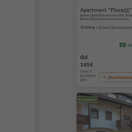
Apartment "Plose35"
Brixen Stadt/Bressanone città, Bri
Brixen/Bressanone and environs
974 m
z Brixen/Bressanon
Sü
Od
145€
1 noc / 1
byt Včetně
Zkontrolov
DPH
Na vyžádání