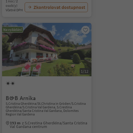
1 noc / 2
osob(y)
Zkontrolovat dostupnost
Včetně DPH
Na vyžádání
1/12
B&B Arnika
S.Cristina Gherdëina/St.Christina in Gröden/S.Cristina
Gherdëina/S.Cristina Val Gardena, S.Crestina
Gherdëina/Santa Cristina Val Gardana, Dolomites
Region Val Gardena
193 m
z S.Crestina Gherdëina/Santa Cristina
Val Gardana centrum