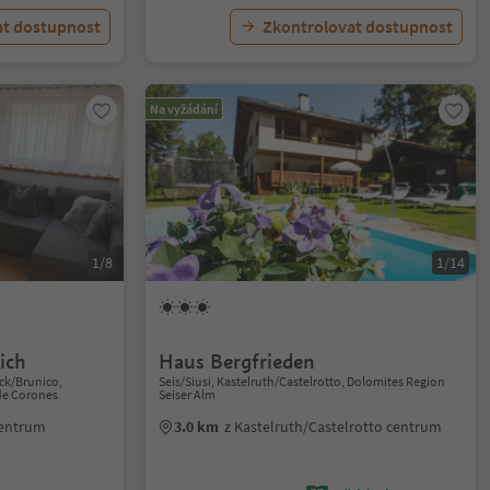
at dostupnost
Zkontrolovat dostupnost
Na vyžádání
1/8
1/14
ich
Haus Bergfrieden
eck/Brunico,
Seis/Siusi, Kastelruth/Castelrotto, Dolomites Region
de Corones
Seiser Alm
centrum
3.0 km
z Kastelruth/Castelrotto centrum