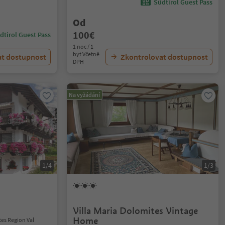
Südtirol Guest Pass
Od
100€
dtirol Guest Pass
1 noc / 1
byt Včetně
at dostupnost
Zkontrolovat dostupnost
DPH
Na vyžádání
1/4
1/3
Villa Maria Dolomites Vintage
Home
tes Region Val