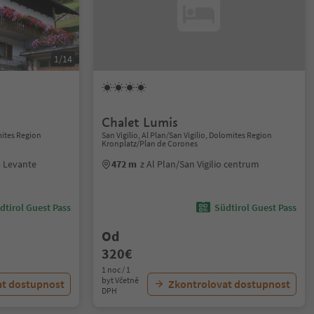
1/14
Chalet Lumis
ites Region
San Vigilio, Al Plan/San Vigilio, Dolomites Region
Kronplatz/Plan de Corones
 Levante
472 m
z Al Plan/San Vigilio centrum
dtirol Guest Pass
Südtirol Guest Pass
Od
320€
1 noc / 1
byt Včetně
at dostupnost
Zkontrolovat dostupnost
DPH