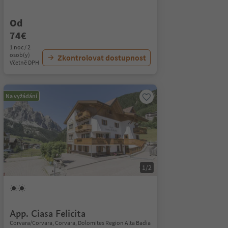
Od
74€
1 noc / 2
osob(y)
Zkontrolovat dostupnost
Včetně DPH
Na vyžádání
1/2
App. Ciasa Felicita
Corvara/Corvara, Corvara, Dolomites Region Alta Badia