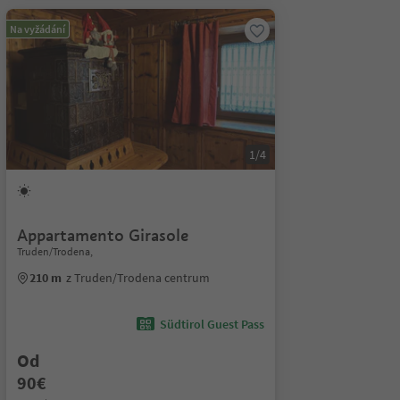
Na vyžádání
1/4
Appartamento Girasole
Truden/Trodena,
210 m
z Truden/Trodena centrum
Südtirol Guest Pass
Od
90€