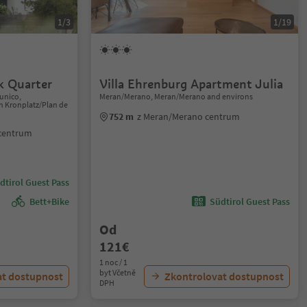
1/3
1/19
k Quarter
Villa Ehrenburg Apartment Julia
runico,
Meran/Merano, Meran/Merano and environs
n Kronplatz/Plan de
752 m
z Meran/Merano centrum
 centrum
dtirol Guest Pass
Bett+Bike
Südtirol Guest Pass
Od
121€
1 noc / 1
byt Včetně
at dostupnost
Zkontrolovat dostupnost
DPH