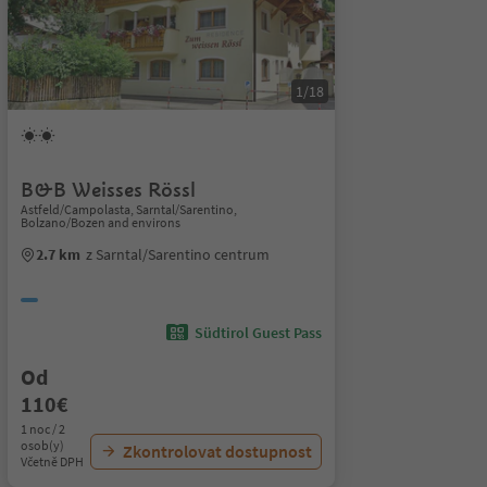
1/18
B&B Weisses Rössl
Astfeld/Campolasta, Sarntal/Sarentino,
Bolzano/Bozen and environs
2.7 km
z Sarntal/Sarentino centrum
Südtirol Guest Pass
Od
110€
1 noc / 2
osob(y)
Zkontrolovat dostupnost
Včetně DPH