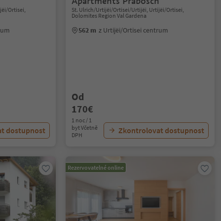
Apartments Prabosch
jëi/Ortisei,
St. Ulrich/Urtijëi/Ortisei/Urtijëi, Urtijëi/Ortisei,
Dolomites Region Val Gardena
trum
562 m
z Urtijëi/Ortisei centrum
Od
170€
1 noc / 1
byt Včetně
at dostupnost
Zkontrolovat dostupnost
DPH
Rezervovatelné online