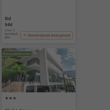
Od
94€
1 noc / 1
byt Včetně
Zkontrolovat dostupnost
DPH
Rezervovatelné online
1/21