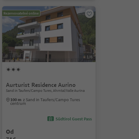
Rezervovatelné online
1/6
Aurturist Residence Aurino
Sand in Taufers/Campo Tures, Ahrntal/Valle Aurina
100 m
z Sand in Taufers/Campo Tures
centrum
Südtirol Guest Pass
Od