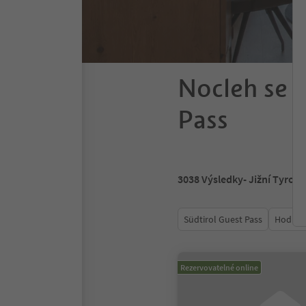
Nocleh se s
Pass
3038
Výsledky
- Jižní Tyrols
Südtirol Guest Pass
Hodnoc
Rezervovatelné online