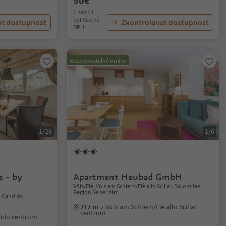
90€
1 noc / 1
byt Včetně
at dostupnost
Zkontrolovat dostupnost
DPH
Rezervovatelné online
1/28
1/6
 - by
Apartment Heubad GmbH
Völs/Fiè, Völs am Schlern/Fiè allo Sciliar, Dolomites
Region Seiser Alm
n Candido,
212 m
z Völs am Schlern/Fiè allo Sciliar
centrum
dido centrum