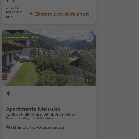
71€
1 noc / 1
byt Včetně
Zkontrolovat dostupnost
DPH
Rezervovatelné online
1/8
Apartments Meisules
St. Ulrich/Urtijëi/Ortisei/Urtijëi, Urtijëi/Ortisei,
Dolomites Region Val Gardena
618 m
z Urtijëi/Ortisei centrum