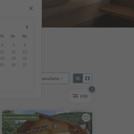
Pá
So
Ne
4
5
6
11
12
13
18
19
20
25
26
27
Doporučeno
Objednat:
1
Filtr
1 aktywny filtr
Rezervovatelné online