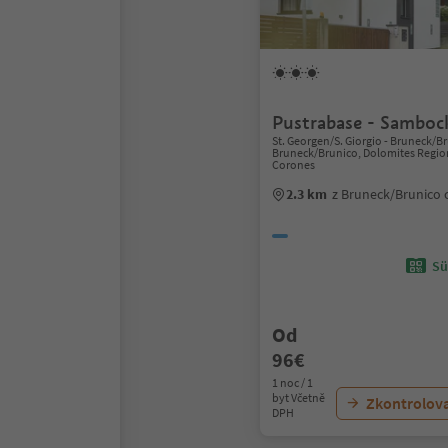
Pustrabase - Samboc
St. Georgen/S. Giorgio - Bruneck/B
Bruneck/Brunico, Dolomites Regio
Corones
2.3 km
z Bruneck/Brunico
Sü
Od
96€
1 noc / 1
byt Včetně
Zkontrolov
DPH