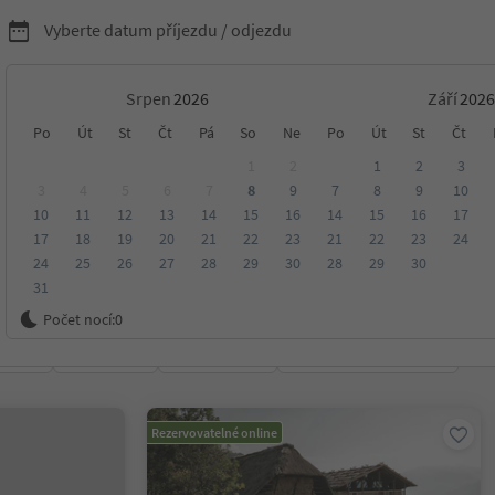
Vyberte datum příjezdu / odjezdu
Srpen
Září
nídaní s Südtirol Guest
Po
Út
St
Čt
Pá
So
Ne
Po
Út
St
Čt
1
2
1
2
3
3
4
5
6
7
8
9
7
8
9
10
10
11
12
13
14
15
16
14
15
16
17
17
18
19
20
21
22
23
21
22
23
24
24
25
26
27
28
29
30
28
29
30
31
ko
Počet nocí:
0
ení
Kategorie
Zpracovává
Udržitelné ubytování
Rezervovatelné online