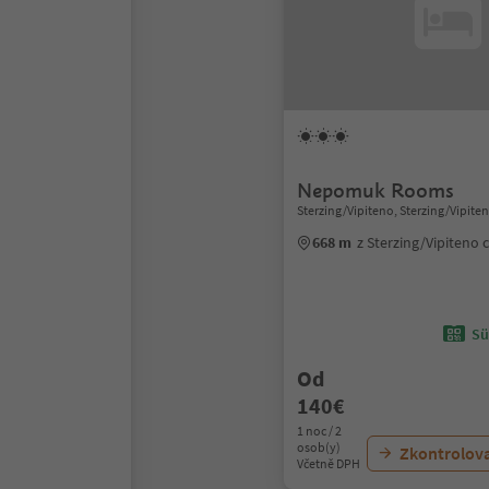
Nepomuk Rooms
Sterzing/Vipiteno, Sterzing/Vipite
668 m
z Sterzing/Vipiteno
Sü
Od
140€
1 noc / 2
osob(y)
Zkontrolov
Včetně DPH