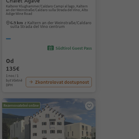
Chalet Agave
Kalterer Klughammer/Caldaro Campi al lago, Kaltern
an der Weinstraße/Caldaro sulla Strada del Vino, Alto
Adige Wine Road
6.9 km
z Kaltern an der Weinstraße/Caldaro
sulla Strada del Vino centrum
Südtirol Guest Pass
Od
135€
1 noc / 1
byt Včetně
Zkontrolovat dostupnost
DPH
Rezervovatelné online