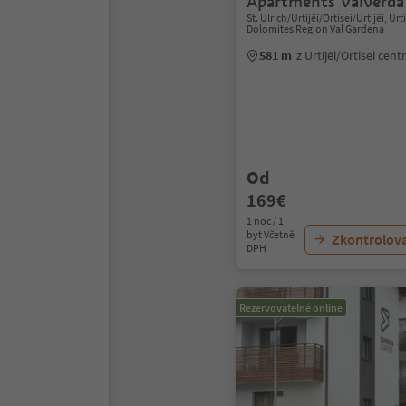
Apartments Valverda
St. Ulrich/Urtijëi/Ortisei/Urtijëi, Urti
Dolomites Region Val Gardena
581 m
z Urtijëi/Ortisei cen
Od
169€
1 noc / 1
byt Včetně
Zkontrolov
DPH
Rezervovatelné online