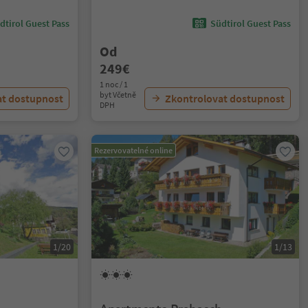
dtirol Guest Pass
Südtirol Guest Pass
Od
249€
1 noc / 1
byt Včetně
at dostupnost
Zkontrolovat dostupnost
DPH
Rezervovatelné online
1/20
1/13