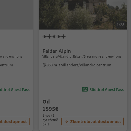
1/28
Felder Alpin
no and environs
Villanders/Villandro, Brixen/Bressanone and environs
 centrum
853 m
z Villanders/Villandro centrum
dtirol Guest Pass
Südtirol Guest Pass
Od
1595€
1 noc / 1
byt Včetně
at dostupnost
Zkontrolovat dostupnost
DPH