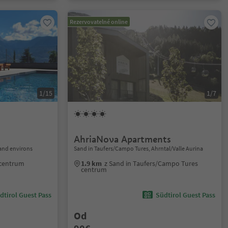
Rezervovatelné online
1/15
1/7
AhriaNova Apartments
and environs
Sand in Taufers/Campo Tures, Ahrntal/Valle Aurina
 centrum
1.9 km
z Sand in Taufers/Campo Tures
centrum
dtirol Guest Pass
Südtirol Guest Pass
Od