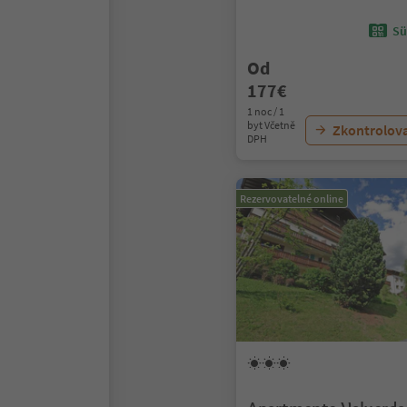
Sü
Od
177€
1 noc / 1
byt Včetně
Zkontrolov
DPH
Rezervovatelné online