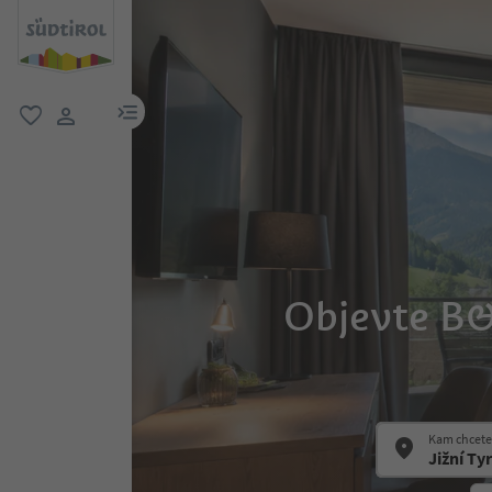
odkaz na menu
oblíbené
uživatelský odkaz
Objevte B&
Kam chcete 