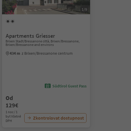
1/9
Apartments Griesser
Brixen Stadt/Bressanone città, Brixen/Bressanone,
Brixen/Bressanone and environs
434 m
z Brixen/Bressanone centrum
Südtirol Guest Pass
Od
129€
1 noc / 1
byt Včetně
Zkontrolovat dostupnost
DPH