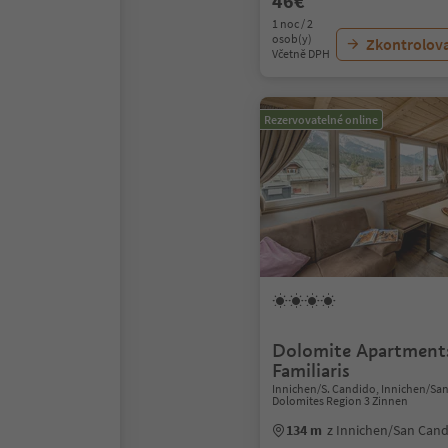
46€
1 noc / 2
osob(y)
Zkontrolov
Včetně DPH
Rezervovatelné online
Dolomite Apartments
Familiaris
Innichen/S. Candido, Innichen/Sa
Dolomites Region 3 Zinnen
134 m
z Innichen/San Can