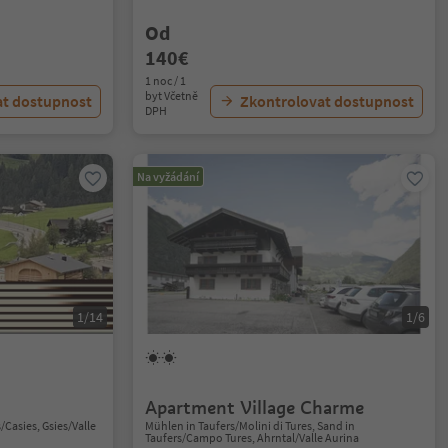
Od
140€
1 noc / 1
byt Včetně
at dostupnost
Zkontrolovat dostupnost
DPH
Na vyžádání
1/14
1/6
Apartment Village Charme
/Casies, Gsies/Valle
Mühlen in Taufers/Molini di Tures, Sand in
Taufers/Campo Tures, Ahrntal/Valle Aurina