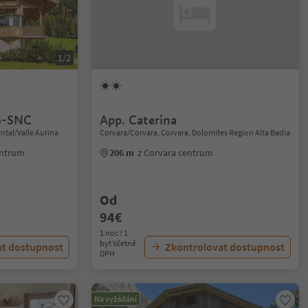
1/2
G-SNC
App. Caterina
ntal/Valle Aurina
Corvara/Corvara, Corvara, Dolomites Region Alta Badia
entrum
206 m
z Corvara centrum
Od
94€
1 noc / 1
byt Včetně
at dostupnost
Zkontrolovat dostupnost
DPH
Na vyžádání