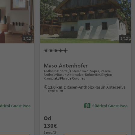
1/12
1/12
Maso Antenhofer
Antholz-Obertal/Anterselva di Sopra, Rasen-
Antholz/Rasun Anterselva, Dolomites Region
Kronplatz/Plan de Corones
12.0 km
z Rasen-Antholz/Rasun Anterselva
centrum
dtirol Guest Pass
Südtirol Guest Pass
Od
130€
1 noc / 2