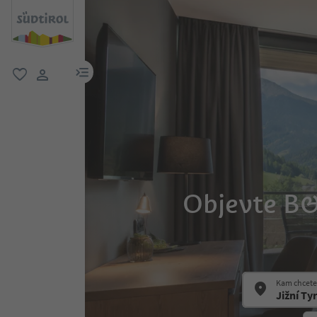
odkaz na menu
oblíbené
uživatelský odkaz
Objevte B&
Kam chcete 