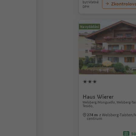
byt Včetně
Zkontrolov
DPH
Na vyžádání
Haus Wierer
Welsberg/Monguelfo, Welsberg-Ta
Tesido,
274 m
z Welsberg-Taisten/
centrum
Sü