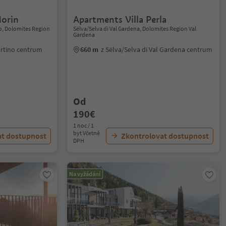
orin
Apartments Villa Perla
no, Dolomites Region
Sëlva/Selva di Val Gardena, Dolomites Region Val
Gardena
artino centrum
660 m
z Sëlva/Selva di Val Gardena centrum
Od
190€
1 noc / 1
byt Včetně
at dostupnost
Zkontrolovat dostupnost
DPH
Na vyžádání