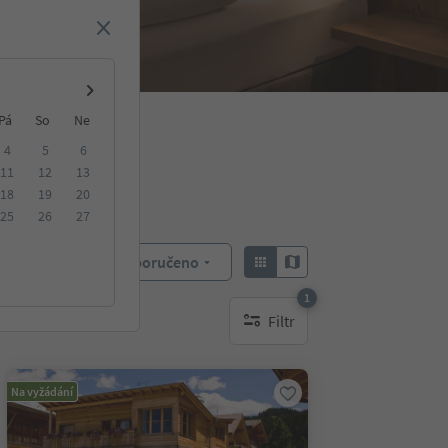
Pá
So
Ne
4
5
6
11
12
13
18
19
20
25
26
27
Doporučeno
Objednat:
1
Filtr
1 aktywny filtr
Na vyžádání