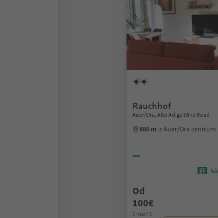
Rauchhof
Auer/Ora, Alto Adige Wine Road
880 m
z Auer/Ora centrum
Sü
Od
100€
1 noc / 1