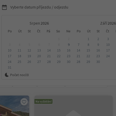
Vyberte datum příjezdu / odjezdu
Srpen
Září
nídaní s Südtirol Guest
Po
Út
St
Čt
Pá
So
Ne
Po
Út
St
Čt
1
2
1
2
3
3
4
5
6
7
8
9
7
8
9
10
10
11
12
13
14
15
16
14
15
16
17
17
18
19
20
21
22
23
21
22
23
24
24
25
26
27
28
29
30
28
29
30
31
ko
Počet nocí:
0
ení
Kategorie
Zpracovává
Udržitelné ubytování
Na vyžádání