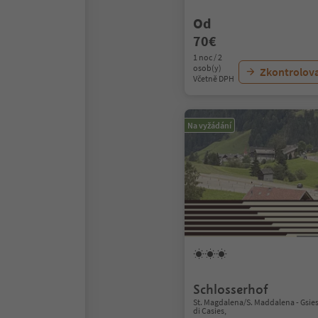
Od
70€
1 noc / 2
osob(y)
Zkontrolov
Včetně DPH
Na vyžádání
Schlosserhof
St. Magdalena/S. Maddalena - Gsies
di Casies,