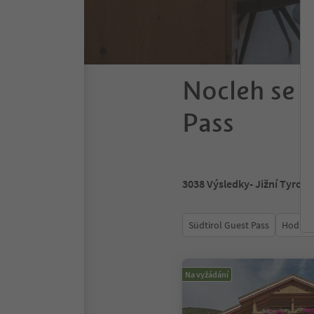
Nocleh se s
Pass
3038
Výsledky
- Jižní Tyrols
Südtirol Guest Pass
Hodnoc
Na vyžádání