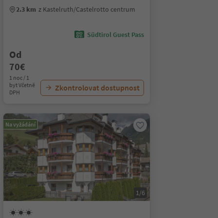
2.3 km
z Kastelruth/Castelrotto centrum
Südtirol Guest Pass
Od
70€
1 noc / 1
byt Včetně
Zkontrolovat dostupnost
DPH
Na vyžádání
1/6