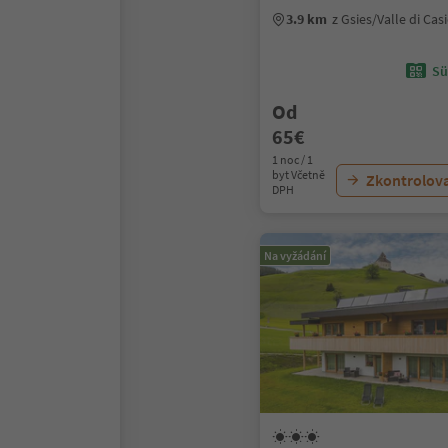
3.9 km
z Gsies/Valle di Ca
Sü
Od
65€
1 noc / 1
byt Včetně
Zkontrolov
DPH
Na vyžádání