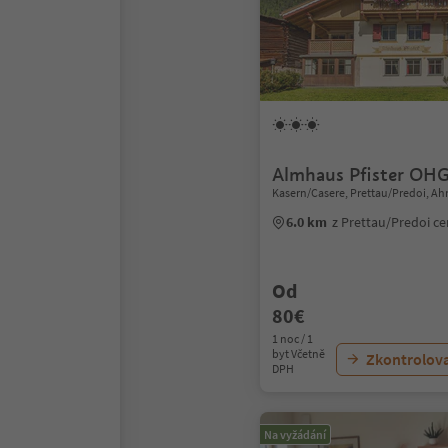
Almhaus Pfister OH
Kasern/Casere, Prettau/Predoi, Ahr
6.0 km
z Prettau/Predoi c
Od
80€
1 noc / 1
byt Včetně
Zkontrolov
DPH
Na vyžádání