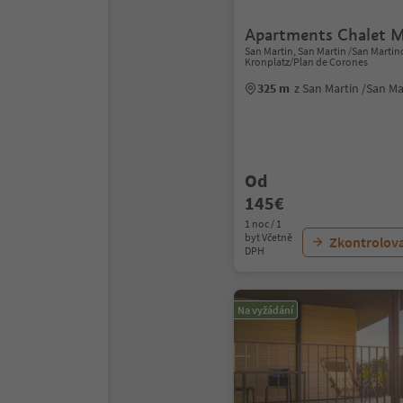
Apartments Chalet M
San Martin, San Martin /San Marti
Kronplatz/Plan de Corones
325 m
z San Martin /San M
Od
145€
1 noc / 1
byt Včetně
Zkontrolov
DPH
Na vyžádání