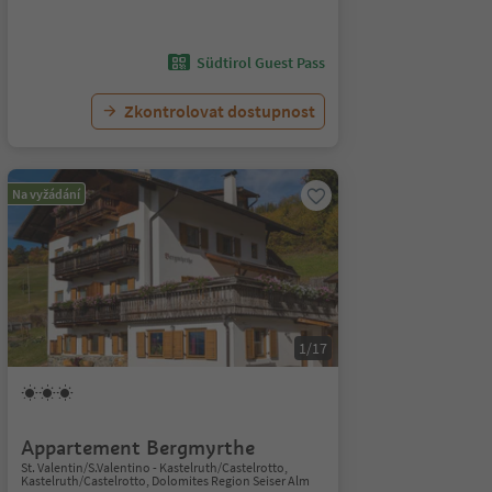
Südtirol Guest Pass
Zkontrolovat dostupnost
Na vyžádání
1/17
Appartement Bergmyrthe
St. Valentin/S.Valentino - Kastelruth/Castelrotto,
Kastelruth/Castelrotto, Dolomites Region Seiser Alm