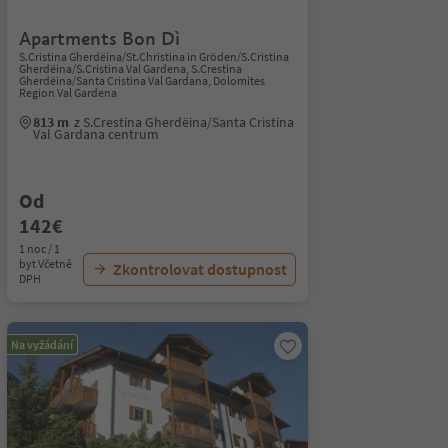
Apartments Bon Dì
S.Cristina Gherdëina/St.Christina in Gröden/S.Cristina
Gherdëina/S.Cristina Val Gardena, S.Crestina
Gherdëina/Santa Cristina Val Gardana, Dolomites
Region Val Gardena
813 m
z S.Crestina Gherdëina/Santa Cristina
Val Gardana centrum
Od
142€
1 noc / 1
byt Včetně
Zkontrolovat dostupnost
DPH
Na vyžádání