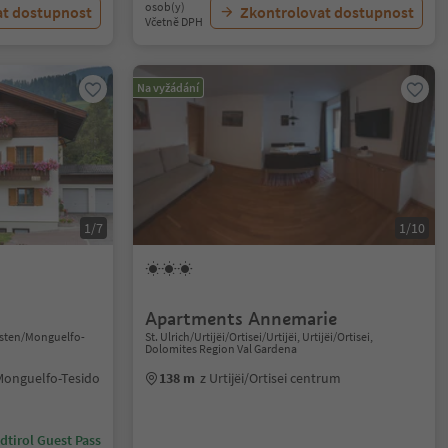
osob(y)
at dostupnost
Zkontrolovat dostupnost
Včetně DPH
Na vyžádání
1/7
1/10
Apartments Annemarie
isten/Monguelfo-
St. Ulrich/Urtijëi/Ortisei/Urtijëi, Urtijëi/Ortisei,
Dolomites Region Val Gardena
Monguelfo-Tesido
138 m
z Urtijëi/Ortisei centrum
dtirol Guest Pass