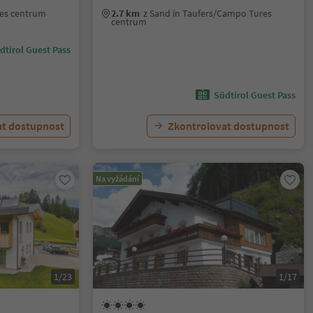
sies centrum
2.7 km
z Sand in Taufers/Campo Tures
centrum
dtirol Guest Pass
Südtirol Guest Pass
at dostupnost
Zkontrolovat dostupnost
Na vyžádání
1/23
1/17